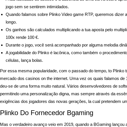
jogo sem se sentirem intimidados.
Quando falamos sobre Plinko Video game RTP, queremos dizer a
longo.
Os ganhos são calculados multiplicando a tua aposta pelo multi
100x rende 100 €.
Durante o jogo, você será acompanhado por alguma melodia din
A jogabilidade do Plinko é lacônica, como também o procedimento
células, lança bolas.
Por essa mesma popularidade, com o passado do tempo, to Plinko t
mercado dos casinos on the internet. Uma vez os quais falamos de 1
deu-se de uma forma muito natural. Vários desenvolvedores de soft
permitindo uma personalização digna, mas sempre através da essênc
exigências dos jogadores das novas gerações, la cual pretendem u
Plinko Do Fornecedor Bgaming
Mas o verdadeiro avanço veio em 2019, quando a BGaming lançou a 1ª