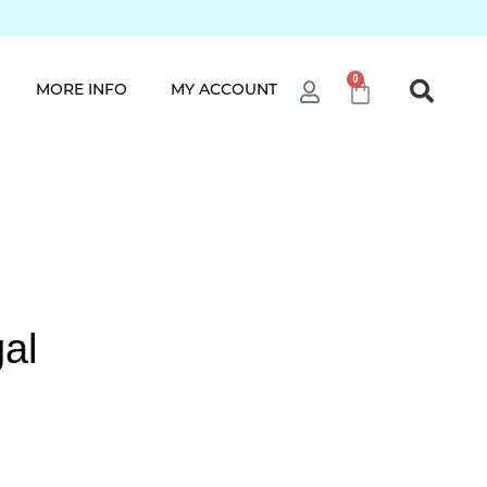
0
MORE INFO
MY ACCOUNT
al