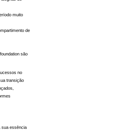
eríodo muito
compartimento de
 foundation são
 sucessos no
sua transição
nçados,
normes
a sua essência