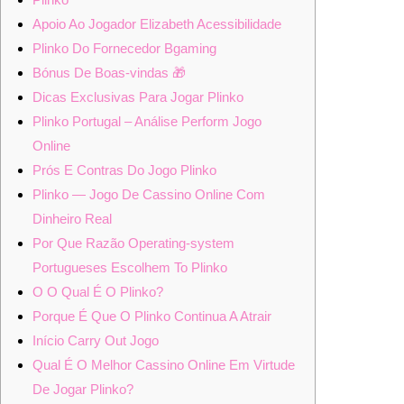
Apoio Ao Jogador Elizabeth Acessibilidade
Plinko Do Fornecedor Bgaming
Bónus De Boas-vindas 🎁
Dicas Exclusivas Para Jogar Plinko
Plinko Portugal – Análise Perform Jogo
Online
Prós E Contras Do Jogo Plinko
Plinko — Jogo De Cassino Online Com
Dinheiro Real
Por Que Razão Operating-system
Portugueses Escolhem To Plinko
O O Qual É O Plinko?
Porque É Que O Plinko Continua A Atrair
Início Carry Out Jogo
Qual É O Melhor Cassino Online Em Virtude
De Jogar Plinko?