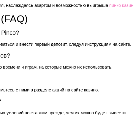
ия, наслаждаясь азартом и возможностью выигрыша
пинко кази
 (FAQ)
 Pinco?
ваться и внести первый депозит, следуя инструкциям на сайте.
сов?
о времени и играм, на которые можно их использовать.
ьтесь с ними в разделе акций на сайте казино.
?
ых условий по ставкам прежде, чем их можно будет вывести.