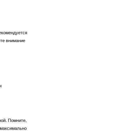
рекомендуется
йте внимание
и
ной. Помните,
 максимально