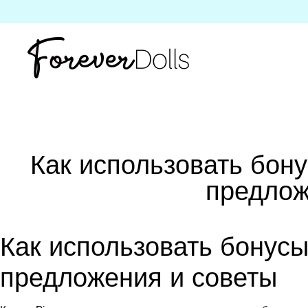
Как использовать бону
предлож
Как использовать бонусы
предложения и советы