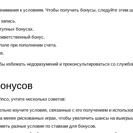
 внимания к условиям. Чтобы получить бонусы, следуйте этим ш
 запись.
тупных бонусах.
приветственный бонус.
поле при пополнении счета.
в.
обы избежать недоразумений и проконсультироваться со службо
бонусов
nco, учтите несколько советов:
льно изучите условия, связанные с его получением и использо
а менее рискованных играх, чтобы увеличить шансы на выигры
меть разные условия по ставкам для бонусов.