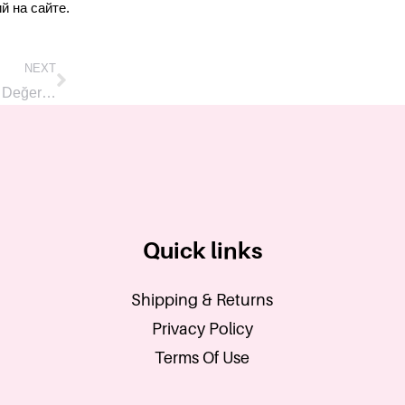
й на сайте.
NEXT
Rokubet: Sürekli Oyun Deneyimi İçin Derinlemesine Bir Değerlendirme
Quick links
Shipping & Returns
Privacy Policy
Terms Of Use