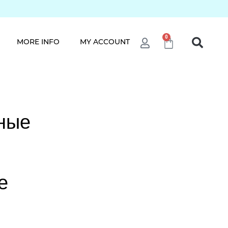
0
MORE INFO
MY ACCOUNT
ьные
е