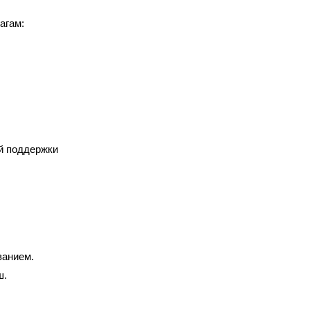
агам:
й поддержки
ванием.
ш.