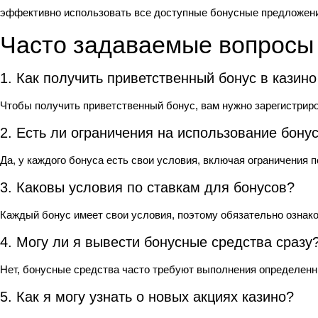
эффективно использовать все доступные бонусные предложен
Часто задаваемые вопросы
1. Как получить приветственный бонус в казино
Чтобы получить приветственный бонус, вам нужно зарегистриро
2. Есть ли ограничения на использование бону
Да, у каждого бонуса есть свои условия, включая ограничения п
3. Каковы условия по ставкам для бонусов?
Каждый бонус имеет свои условия, поэтому обязательно ознаком
4. Могу ли я вывести бонусные средства сразу
Нет, бонусные средства часто требуют выполнения определенн
5. Как я могу узнать о новых акциях казино?