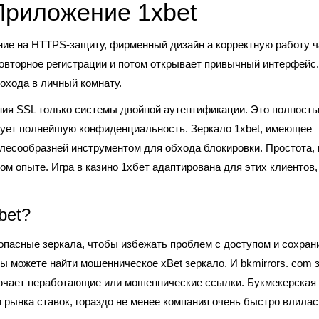
Приложение 1xbet
ание на HTTPS-защиту, фирменный дизайн а корректную работу 
овторное регистрации и потом открывает привычный интерфейс.
охода в личный комнату.
я SSL только системы двойной аутентификации. Это полность
рует полнейшую конфиденциальность. Зеркало 1xbet, имеющее
лесообразней инструментом для обхода блокировки. Простота, 
м опыте. Игра в казино 1хбет адаптирована для этих клиентов,
bet?
пасные зеркала, чтобы избежать проблем с доступом и сохран
 можете найти мошенническое xBet зеркало. И bkmirrors. com 
ючает неработающие или мошеннические ссылки. Букмекерская 
и рынка ставок, гораздо не менее компания очень быстро влилас