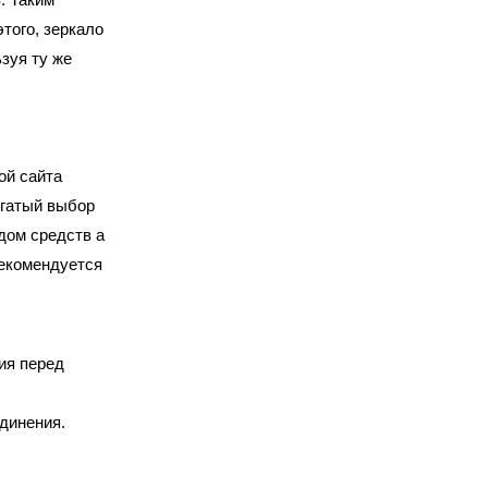
того, зеркало
зуя ту же
ой сайта
огатый выбор
дом средств а
рекомендуется
ия перед
единения.