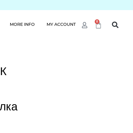
0
MORE INFO
MY ACCOUNT
 К
ылка