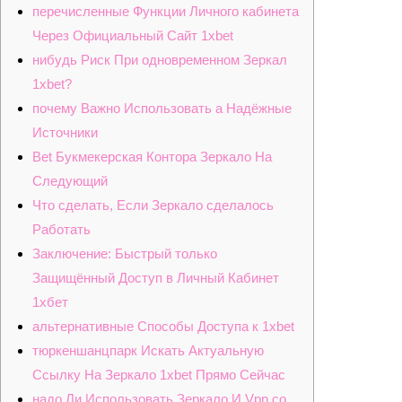
перечисленные Функции Личного кабинета
Через Официальный Сайт 1xbet
нибудь Риск При одновременном Зеркал
1xbet?
почему Важно Использовать а Надёжные
Источники
Bet Букмекерская Контора Зеркало На
Следующий
Что сделать, Если Зеркало сделалось
Работать
Заключение: Быстрый только
Защищённый Доступ в Личный Кабинет
1хбет
альтернативные Способы Доступа к 1xbet
тюркеншанцпарк Искать Актуальную
Ссылку На Зеркало 1xbet Прямо Сейчас
надо Ли Использовать Зеркало И Vpn со