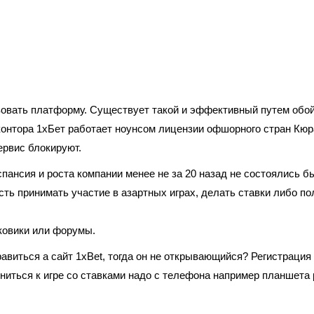
ьзовать платформу. Существует такой и эффективный путем обо
онтора 1хБет работает ноунсом лицензии офшорного стран Кюр
сервис блокируют.
спансия и роста компании менее не за 20 назад не состоялись б
ь принимать участие в азартных играх, делать ставки либо по
сковики или форумы.
авиться а сайт 1xBet, тогда он не открывающийся? Регистрация 
ниться к игре со ставками надо с телефона например планшета