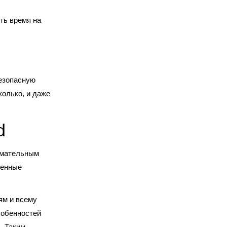
ть время на
безопасную
колько, и даже
d
нимательным
ренные
ям и всему
собенностей
. Таким