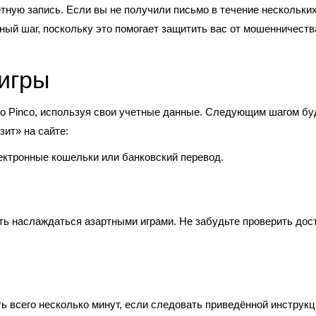
етную запись. Если вы не получили письмо в течение нескольких
ый шаг, поскольку это помогает защитить вас от мошенничеств
 игры
но Pinco, используя свои учетные данные. Следующим шагом бу
зит» на сайте:
ектронные кошельки или банковский перевод.
ать наслаждаться азартными играми. Не забудьте проверить до
ть всего несколько минут, если следовать приведённой инструк