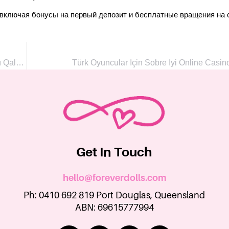
 включая бонусы на первый депозит и бесплатные вращения на 
Mostbet Təklifləri və Hadisələri Haqqında Necə Məlumatlı Qalmaq Olar?
Türk Oyuncular Için Sobre Iyi Online Casin
Get In Touch
hello@foreverdolls.com
Ph: 0410 692 819 Port Douglas, Queensland
ABN: 69615777994