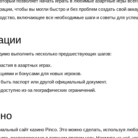
который позволяет начать играть в любимые азартные игры всег
рации, чтобы вы могли быстро и без проблем создать свой акка
оводство, включающее все необходимые шаги и советы для успе
рации
ходимо выполнить несколько предшествующих шагов:
астия в азартных играх.
циями и бонусами для новых игроков.
 быть паспорт или другой официальный документ.
едоступно из-за географических ограничений.
.
ино
альный сайт казино Pinco. Это можно сделать, используя любо
ия», расположенную в верхнем правом углу. Нажмите на неё, чт