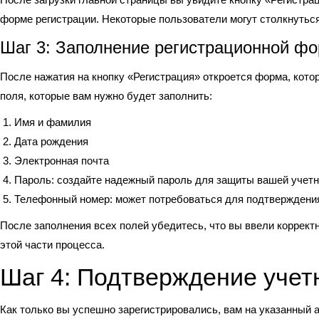
форме регистрации. Некоторые пользователи могут столкнуться
Шаг 3: Заполнение регистрационной ф
После нажатия на кнопку «Регистрация» откроется форма, кот
поля, которые вам нужно будет заполнить:
Имя и фамилия
Дата рождения
Электронная почта
Пароль: создайте надежный пароль для защиты вашей учетн
Телефонный номер: может потребоваться для подтверждени
После заполнения всех полей убедитесь, что вы ввели коррек
этой части процесса.
Шаг 4: Подтверждение учет
Как только вы успешно зарегистрировались, вам на указанный 