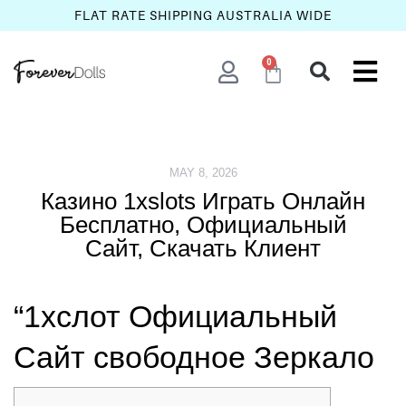
FLAT RATE SHIPPING AUSTRALIA WIDE
0
MAY 8, 2026
Казино 1xslots Играть Онлайн
Бесплатно, Официальный
Сайт, Скачать Клиент
“1хслот Официальный
Сайт свободное Зеркало