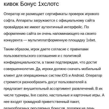
кивок Бонус 1хслотс
Оператор не размещает сертификаты проверок игрового
софта. Аппараты загружаются с официальному сайта
провайдера же имеют аутентичный интерфейс. По
оформлению сайта он очень напоминающего на своего
конкурента ― мультиплатформенную площадку 1xbet.
Таким образом, игрок даете согласие с правилами
пользовательского соглашения и с политикой
конфиденциальности, а также подтверждая, что достиг
совершеннолетия. Да, игроки должно скачать мобильный
клиент для операционных систем iOS и Android. Оператор
стремится разнообразить досуг пользователей а
предлагает внушительный ассортимент развлечений. В их
числе турниры, live casino, настольные и карточные игры. А
нее входят громадной приветственный пакет,
разнообразных регулярных бонусов, подарки на день