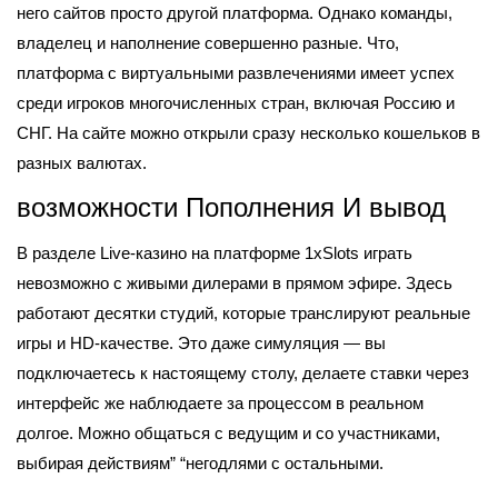
него сайтов просто другой платформа. Однако команды,
владелец и наполнение совершенно разные. Что,
платформа с виртуальными развлечениями имеет успех
среди игроков многочисленных стран, включая Россию и
СНГ. На сайте можно открыли сразу несколько кошельков в
разных валютах.
возможности Пополнения И вывод
В разделе Live-казино на платформе 1xSlots играть
невозможно с живыми дилерами в прямом эфире. Здесь
работают десятки студий, которые транслируют реальные
игры и HD-качестве. Это даже симуляция — вы
подключаетесь к настоящему столу, делаете ставки через
интерфейс же наблюдаете за процессом в реальном
долгое. Можно общаться с ведущим и со участниками,
выбирая действиям” “негодлями с остальными.