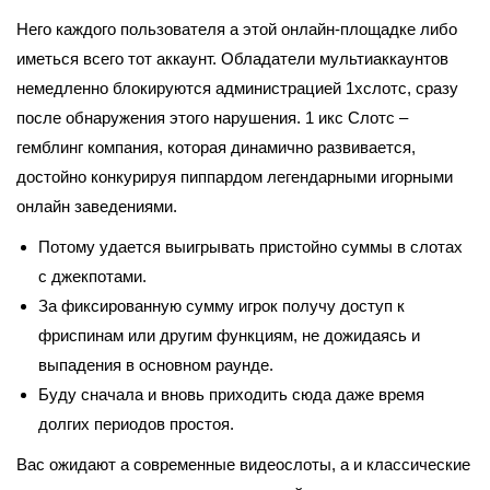
Него каждого пользователя а этой онлайн-площадке либо
иметься всего тот аккаунт. Обладатели мультиаккаунтов
немедленно блокируются администрацией 1xслотс, сразу
после обнаружения этого нарушения. 1 икс Слотс –
гемблинг компания, которая динамично развивается,
достойно конкурируя пиппардом легендарными игорными
онлайн заведениями.
Потому удается выигрывать пристойно суммы в слотах
с джекпотами.
За фиксированную сумму игрок получу доступ к
фриспинам или другим функциям, не дожидаясь и
выпадения в основном раунде.
Буду сначала и вновь приходить сюда даже время
долгих периодов простоя.
Вас ожидают а современные видеослоты, а и классические