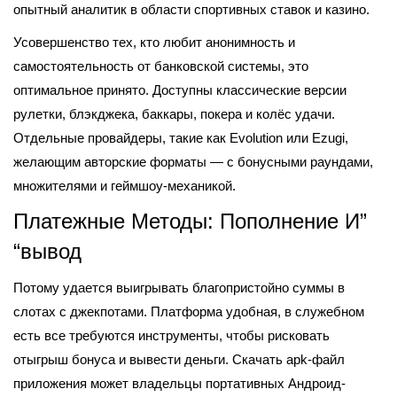
опытный аналитик в области спортивных ставок и казино.
Усовершенство тех, кто любит анонимность и
самостоятельность от банковской системы, это
оптимальное принято. Доступны классические версии
рулетки, блэкджека, баккары, покера и колёс удачи.
Отдельные провайдеры, такие как Evolution или Ezugi,
желающим авторские форматы — с бонусными раундами,
множителями и геймшоу-механикой.
Платежные Методы: Пополнение И”
“вывод
Потому удается выигрывать благопристойно суммы в
слотах с джекпотами. Платформа удобная, в служебном
есть все требуются инструменты, чтобы рисковать
отыгрыш бонуса и вывести деньги. Скачать apk-файл
приложения может владельцы портативных Андроид-