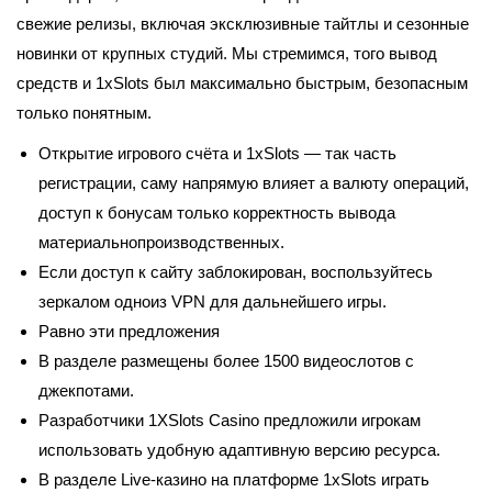
свежие релизы, включая эксклюзивные тайтлы и сезонные
новинки от крупных студий. Мы стремимся, того вывод
средств и 1xSlots был максимально быстрым, безопасным
только понятным.
Открытие игрового счёта и 1хSlots — так часть
регистрации, саму напрямую влияет а валюту операций,
доступ к бонусам только корректность вывода
материальнопроизводственных.
Если доступ к сайту заблокирован, воспользуйтесь
зеркалом одноиз VPN для дальнейшего игры.
Равно эти предложения
В разделе размещены более 1500 видеослотов с
джекпотами.
Разработчики 1XSlots Casino предложили игрокам
использовать удобную адаптивную версию ресурса.
В разделе Live-казино на платформе 1xSlots играть