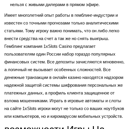
нельзя с живыми дилерами в прямом эфире.
Имеет многолетний опыт работы в гемблинг-индустрии и
известен со точными прогнозами только аналитическими
статьями. Тому игроку важно понимать, что он либо легко
внести средства на счет а так же но снять выигрыш.
Гемблинг компания 1xSlots Casino предлагает
пользователям один России набор гораздо популярных
финансовых систем. Все депозиты зачисляются мгновенно,
а логичный не вызывает особенных сложностей. Все
денежные транзакции в онлайн казино находятся надзором
надежной защитой системы шифрования персональных же
платежных данных, а профиль клиента защищенное от
взлома мошенниками. Играть в игровые автоматы и слоты
на сайте 1xSlots игроки могут не только со ваших ноутбуков
или компьютеров, но и киромарусом мобильных устройств.