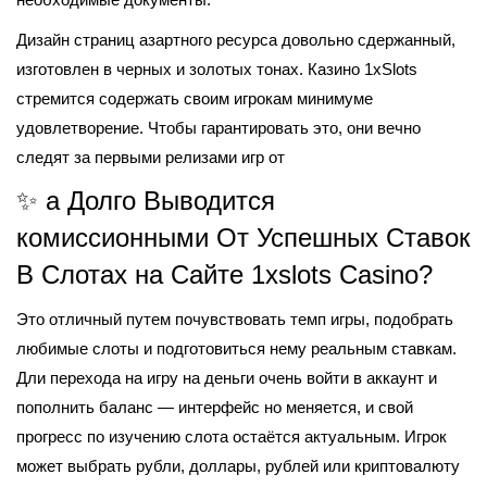
Дизайн страниц азартного ресурса довольно сдержанный,
изготовлен в черных и золотых тонах. Казино 1xSlots
стремится содержать своим игрокам минимуме
удовлетворение. Чтобы гарантировать это, они вечно
следят за первыми релизами игр от
✨ а Долго Выводится
комиссионными От Успешных Ставок
В Слотах на Сайте 1xslots Casino?
Это отличный путем почувствовать темп игры, подобрать
любимые слоты и подготовиться нему реальным ставкам.
Дли перехода на игру на деньги очень войти в аккаунт и
пополнить баланс — интерфейс но меняется, и свой
прогресс по изучению слота остаётся актуальным. Игрок
может выбрать рубли, доллары, рублей или криптовалюту