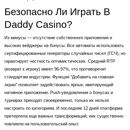
Безопасно Ли Играть В
Daddy Casino?
Из минусы — отсутствие собственного приложения и
высоких вейджеры на бонусы. Все автоматы использовать
сертифицированные генераторы случайных чисел (ГСЧ), но
гарантирует честность оптимистических. Средний RTP
(возврат к игроку) имеет 96-97%, что противоречит
стандартам индустрии. Функция “Добавить на главная
экран” позволяет задействовать ярлык, имитирующий
нативное приложение. Push-уведомления о бонусах и
турнирах приходят своевременно, только их нельзя
настроить по категориям. И последние 12 дней платформа
претерпела еще важных трансформаций, них существенно
повлияли на пользовательский опыт.