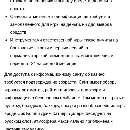
ставкам, пополнению и выводу средств, довольно
просто.
Сначала отметим, что верификация не требуется
замолвленного для игры на деньги, ни ддя вывода
средств.
Инструментами ответственной игры также лимиты на
банковские, ставки и первых сессий, а
нормализаторской возможность самоисключения и
период от 24 часов до 6 месяцев.
Для доступа к информационному сайту об казино
требуется подтверждение возраста. Сайт имеет обзоры
игровых автоматов, рейтинги игровых платформ и
информацию о безопасном гемблинге. Там можно сыграть и
рулетку, блэкджек, баккару, покер и разнообразнейшие игры
вроде Сик Бо или Дрим Кэтчер. Дилеры беседуют на
русском слов, атмосфера максимально приближена к
настоящему казино.