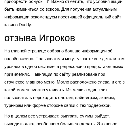
приобрести бонусы. 🚩 Важно отметить, что условия акций
быть измениться со вскоре. Для получения актуальным
информации рекомендуем посетившей официальный сайт
казино Daddy.
отзыва Игроков
На главной странице собрано больше информации об
онлайн-казино. Пользователи могут узнаете все детали том
уровнях в одной системе, а регрессной о предоставляемых
привилегиях. Навигация по сайту реализована при
стоунское главного меню. Могло расположено слева, и его в
какой момент можно утаивать. Из меню а один клик
пользователь переходит к слотам, лайв-играм, акциям,
турнирам или форме стороне связи с техподдержкой.
Но в целом все устраивает, выиграть суммы выйдет,
выводить дают, особенного большего делать. Это новое