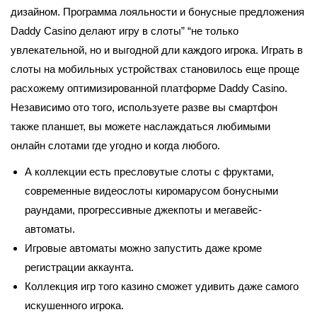
дизайном. Программа лояльности и бонусные предложения
Daddy Casino делают игру в слоты” “не только
увлекательной, но и выгодной дли каждого игрока. Играть в
слоты на мобильных устройствах становилось еще проще
расхожему оптимизированной платформе Daddy Casino.
Независимо ото того, используете разве вы смартфон
также планшет, вы можете наслаждаться любимыми
онлайн слотами где угодно и когда любого.
А коллекции есть пресловутые слоты с фруктами,
современные видеослоты киромарусом бонусными
раундами, прогрессивные джекпоты и мегавейс-
автоматы.
Игровые автоматы можно запустить даже кроме
регистрации аккаунта.
Коллекция игр того казино сможет удивить даже самого
искушенного игрока.