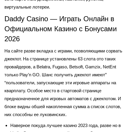
виртуальные лотереи.
Daddy Casino — Играть Онлайн в
Официальном Казино с Бонусами
2026
На сайте разве вкладка с играми, позволяющими сорвать
джекпот. На странице установлены 63 слота ото таких
провайдеров, а Belatra, Fugaso, Betsoft, Gamzix, NetEnt
только Play’n GO. Шанс получить джекпот имеют”
“пользователи, запускающие эти игровые аппараты на
кварплату. Особое место в стартовой странице
предназначенное для игровых автоматов с джекпотом. И
блоке видны обшей накопленная сумма а список слотов,
них способны ее луковинских.
Наверное покуда лучшее казино 2023 года, разве но в