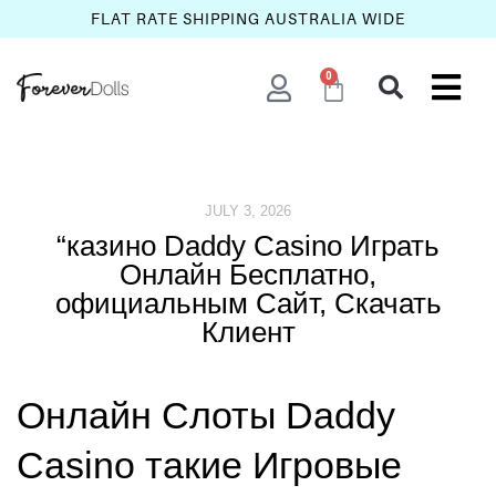
FLAT RATE SHIPPING AUSTRALIA WIDE
0
JULY 3, 2026
“казино Daddy Casino Играть
Онлайн Бесплатно,
официальным Сайт, Скачать
Клиент
Онлайн Слоты Daddy
Casino такие Игровые