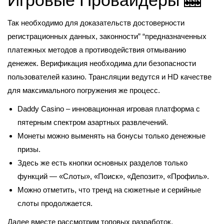
Игровые Провайдеры 🎰
Так необходимо для доказательств достоверности
регистрационных данных, законности” “предназначенных
платежных методов а противодействия отмыванию
денежек. Верификация необходима дли безопасности
пользователей казино. Трансляции ведутся и HD качестве
для максимального погружения же процесс.
Daddy Casino – инновационная игровая платформа с
пятерным спектром азартных развлечений.
Монеты можно выменять на бонусы только денежные
призы.
Здесь же есть кнопки основных разделов только
функций — «Слоты», «Поиск», «Депозит», «Профиль».
Можно отметить, что тренд на сюжетные и серийные
слоты продолжается.
Далее вместе рассмотрим топовых разработок,