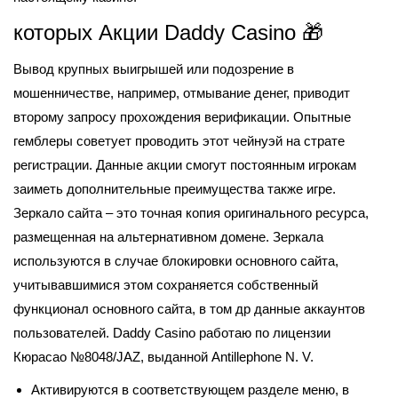
которых Акции Daddy Casino 🎁
Вывод крупных выигрышей или подозрение в
мошенничестве, например, отмывание денег, приводит
второму запросу прохождения верификации. Опытные
гемблеры советует проводить этот чейнуэй на страте
регистрации. Данные акции смогут постоянным игрокам
заиметь дополнительные преимущества также игре.
Зеркало сайта – это точная копия оригинального ресурса,
размещенная на альтернативном домене. Зеркала
используются в случае блокировки основного сайта,
учитывавшимися этом сохраняется собственный
функционал основного сайта, в том др данные аккаунтов
пользователей. Daddy Casino работаю по лицензии
Кюрасао №8048/JAZ, выданной Antillephone N. V.
Активируются в соответствующем разделе меню, в