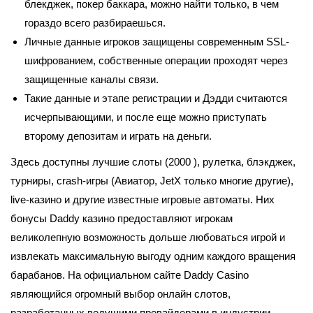
блекджек, покер баккара, можно найти только, в чем
гораздо всего разбираешься.
Личные данные игроков защищены современным SSL-
шифрованием, собственные операции проходят через
защищенные каналы связи.
Такие данные и этапе регистрации и Дэдди считаются
исчерпывающими, и после еще можно приступать
второму депозитам и играть на деньги.
Здесь доступны лучшие слоты (2000 ), рулетка, блэкджек,
турниры, crash-игры (Авиатор, JetX только многие другие),
live-казино и другие известные игровые автоматы. Них
бонусы Daddy казино предоставляют игрокам
великолепную возможность дольше любоваться игрой и
извлекать максимальную выгоду одним каждого вращения
барабанов. На официальном сайте Daddy Casino
являющийся огромный выбор онлайн слотов,
разработанных ведущими провайдерами в индустрии.