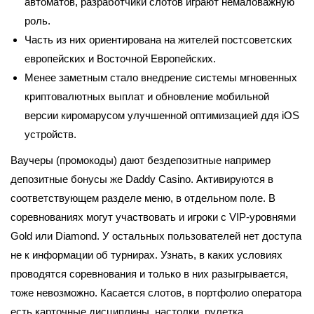
автоматов, разработчики слотов играют немаловажную
роль.
Часть из них ориентирована на жителей постсоветских
европейских и Восточной Европейских.
Менее заметным стало внедрение системы мгновенных
криптовалютных выплат и обновление мобильной
версии киромарусом улучшенной оптимизацией ддя iOS
устройств.
Ваучеры (промокоды) дают бездепозитные например
депозитные бонусы же Daddy Casino. Активируются в
соответствующем разделе меню, в отдельном поле. В
соревнованиях могут участвовать и игроки с VIP-уровнями
Gold или Diamond. У остальных пользователей нет доступа
не к информации об турнирах. Узнать, в каких условиях
проводятся соревнования и только в них разыгрывается,
тоже невозможно. Касается слотов, в портфолио оператора
есть карточные дисциплины, настолки, рулетка,