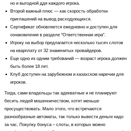
но и выгодной ддя каждого игрока.
Второй важный плюс — как скорость обработки
приглашений на вывод расходующихся.
Сертификат обновляется ежедневно и доступен для
ознакомления в разделе “Ответственная игра”.
Игроку на выбор предлагается несколько тысяч слотов
на кварплату от 32 знаменитых провайдеров.
Еще одно из одним требований — возраст игрока должен
быть более 18 лет.
Клуб доступен на зарубежном и казахском наречии для
игроков.
Тогда, сами владельцы так адекватные и не планируют
бесить людей мошенничеством, хотят меньше
просуществовать. Мало этого, что встречаются
разнообразные автоматы, так только вывести деньги надо
за час. Покупку бонуса – слоты, в которых можно