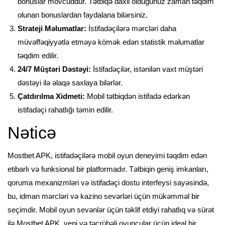
bonuslar mövcuddur. Tətbiqə daxil olduğunuz zaman təqdim
olunan bonuslardan faydalana bilərsiniz.
Strateji Məlumatlar:
İstifadəçilərə mərcləri daha
müvəffəqiyyətlə etməyə kömək edən statistik məlumatlar
təqdim edilir.
24/7 Müştəri Dəstəyi:
İstifadəçilər, istənilən vaxt müştəri
dəstəyi ilə əlaqə saxlaya bilərlər.
Çatdırılma Xidmeti:
Mobil tətbiqdən istifadə edərkən
istifadəçi rahatlığı təmin edilir.
Nəticə
Mostbet APK, istifadəçilərə mobil oyun deneyimi təqdim edən
etibarlı və funksional bir platformadır. Tətbiqin geniş imkanları,
qoruma mexanizmləri və istifadəçi dostu interfeysi sayəsində,
bu, idman mərcləri və kazino sevərləri üçün mükəmməl bir
seçimdir. Mobil oyun sevənlər üçün təklif etdiyi rahatlıq və sürət
ilə Mostbet APK, yeni və təcrübəli oyunçular üçün ideal bir