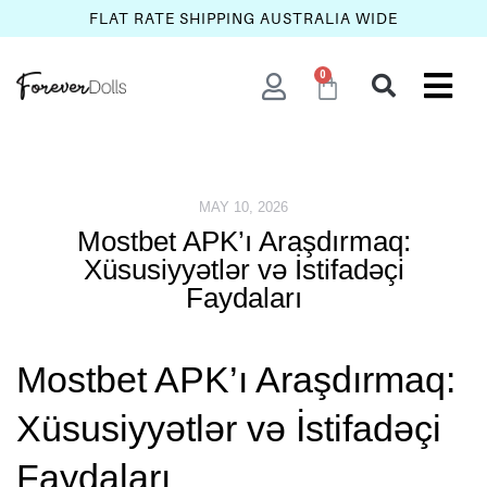
FLAT RATE SHIPPING AUSTRALIA WIDE
0
MAY 10, 2026
Mostbet APK’ı Araşdırmaq:
Xüsusiyyətlər və İstifadəçi
Faydaları
Mostbet APK’ı Araşdırmaq:
Xüsusiyyətlər və İstifadəçi
Faydaları