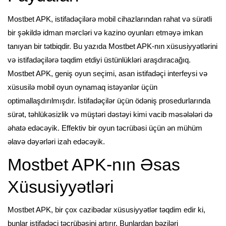
Mostbet APK, istifadəçilərə mobil cihazlarından rahat və sürətli
bir şəkildə idman mərcləri və kazino oyunları etməyə imkan
tanıyan bir tətbiqdir. Bu yazıda Mostbet APK-nın xüsusiyyətlərini
və istifadəçilərə təqdim etdiyi üstünlükləri araşdıracağıq.
Mostbet APK, geniş oyun seçimi, asan istifadəçi interfeysi və
xüsusilə mobil oyun oynamaq istəyənlər üçün
optimallaşdırılmışdır. İstifadəçilər üçün ödəniş prosedurlarında
sürət, təhlükəsizlik və müştəri dəstəyi kimi vacib məsələləri də
əhatə edəcəyik. Effektiv bir oyun təcrübəsi üçün ən mühüm
əlavə dəyərləri izah edəcəyik.
Mostbet APK-nın Əsas
Xüsusiyyətləri
Mostbet APK, bir çox cazibədar xüsusiyyətlər təqdim edir ki,
bunlar istifadəçi təcrübəsini artırır. Bunlardan bəziləri