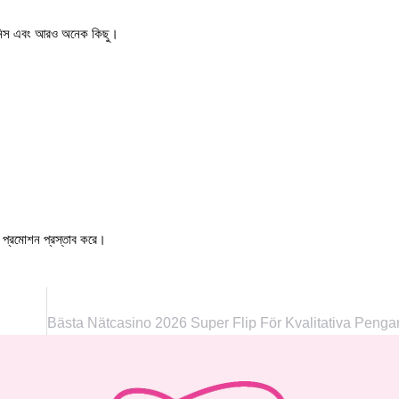
টেনিস এবং আরও অনেক কিছু।
 প্রমোশন প্রস্তাব করে।