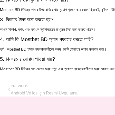
Mostbet BD বিভিন্ন খেলার উপর বাজি রাখার সুযোগ প্রদান করে যেমন ক্রিকেট, ফুটবল, 
3. কিভাবে টাকা জমা করতে হয়?
আপনি বিকাশ, নগদ, এবং ব্যাংক স্থানান্তরের মাধ্যমে টাকা জমা করতে পারেন।
4. আমি কি Mostbet BD অ্যাপ ব্যবহার করতে পারি?
হ্যাঁ, Mostbet BD তাদের ব্যবহারকারীদের জন্য একটি মোবাইল অ্যাপ সরবরাহ করে।
5. কি ধরনের বোনাস পাওয়া যায়?
Mostbet BD বিভিন্ন গেম খেলার জন্য নতুন এবং পুরোনো ব্যবহারকারীদের জন্য বোনাস এবং
PREVIOUS
Android Ve Ios Için Resmi Uygulama