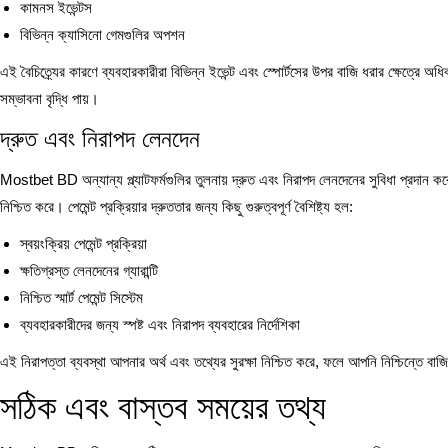
কামনস ইভেন্টস
বিভিন্ন ক্যাসিনো গেমগুলির অপশন
এই বৈচিত্র্যের কারণে ব্যবহারকারীরা বিভিন্ন ইভেন্ট এবং স্পোর্টসের উপর বাজি ধরার ক্ষেত্রে
সম্ভাবনা বৃদ্ধি পায়।
দ্রুত এবং নিরাপদ লেনদেন
Mostbet BD অন্যান্য প্ল্যাটফর্মগুলির তুলনায় দ্রুত এবং নিরাপদ লেনদেনের সুবিধা প্রদান করে
নিশ্চিত করে। পেমেন্ট প্রক্রিয়ার দ্রুততার জন্য কিছু গুরুত্বপূর্ণ বৈশিষ্ট্য হল:
স্বয়ংক্রিয় পেমেন্ট প্রক্রিয়া
ক্ষতিগ্রস্ত লেনদেনের গ্যারান্টি
নিশ্চিত স্মার্ট পেমেন্ট সিস্টেম
ব্যবহারকারীদের জন্য স্পষ্ট এবং নিরাপদ ব্যবহারের নির্দেশিকা
এই নিরাপত্তা ব্যবস্থা আপনার অর্থ এবং তথ্যের সুরক্ষা নিশ্চিত করে, ফলে আপনি নিশ্চিন্তে ব
সঠিক এবং বাস্তব সময়ের তথ্য