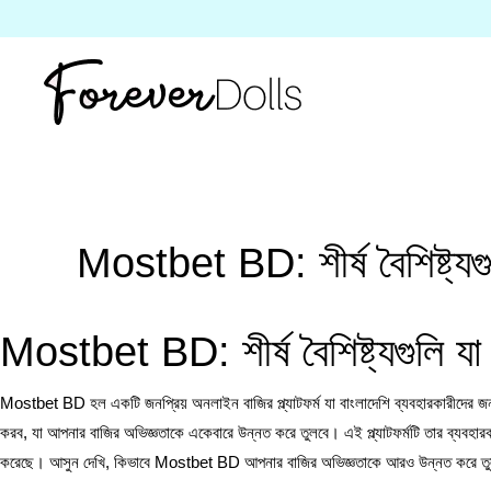
Mostbet BD: শীর্ষ বৈশিষ্ট্যগু
Mostbet BD: শীর্ষ বৈশিষ্ট্যগুলি যা
Mostbet BD হল একটি জনপ্রিয় অনলাইন বাজির প্ল্যাটফর্ম যা বাংলাদেশি ব্যবহারকারীদের জ
করব, যা আপনার বাজির অভিজ্ঞতাকে একেবারে উন্নত করে তুলবে। এই প্ল্যাটফর্মটি তার ব্যবহারকারী-
করেছে। আসুন দেখি, কিভাবে Mostbet BD আপনার বাজির অভিজ্ঞতাকে আরও উন্নত করে তু