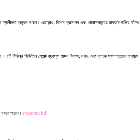
 অধিক স্বাধীনতা অনুভব করেন। এছাড়াও, বিশেষ প্রমোশন এবং বোনাসসমূহের মাধ্যমে বাজির ফাঁদের 
। এটি বিভিন্ন ডিজিটাল পেমেন্ট ব্যবস্থা যেমন বিকাশ, নগদ, এবং ব্যাংক স্থানান্তরের মাধ্যমে 
াজি ধরতে পারেন।
mostbet bd