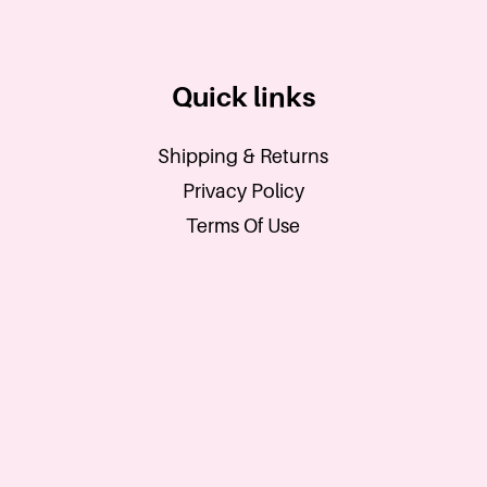
Quick links
Shipping & Returns
Privacy Policy
Terms Of Use