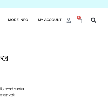
0
MORE INFO
MY ACCOUNT
করে
ট্য সম্পর্কে আলোচনা
া স্থান তৈরি