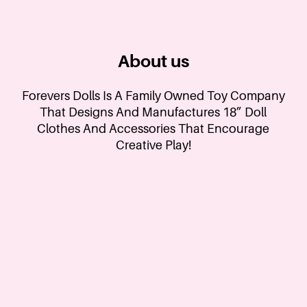
About us
Forevers Dolls Is A Family Owned Toy Company
That Designs And Manufactures 18” Doll
Clothes And Accessories That Encourage
Creative Play!