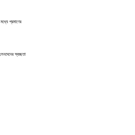
মধ্যে প্রমাণের
লেনদেনের স্বচ্ছতা