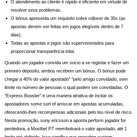
O atendimento ao cliente é rápido e eficiente em virtude de
resolver seus problemas.
O bônus apresenta um requisito sobre rollover de 35x (as
apostas devem ser feitas em jogos elegíveis dentro de 7
dias).
Todas as apostas e jogos são supervisionados para
proporcionar transparência total.
Quando um jogador convida um socio a se registar e fazer um
primeiro depósito, ambos recebem um bónus. O bónus pode
chegar a 40% do valor apostado” “pelo amigo convidado, sem
limite no número de pessoas o qual podem ser convidadas. O
“Express Booster” é uma manera atrativa de incitar os
apostadores some sort of arriscar em apostas acumuladas,
oferecendo-lhes recompensas adicionais pelo teu nível de risco.
Nesta promoção, sony ericsson a aposta perform jogador for
perdedora, a Mostbet PT reembolsará o valor apostado, até 1
limite pré-definido. Isso significa que operating-system