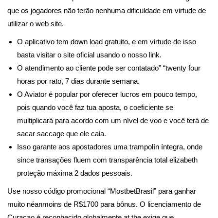
que os jogadores não terão nenhuma dificuldade em virtude de
utilizar o web site.
O aplicativo tem down load gratuito, e em virtude de isso
basta visitar o site oficial usando o nosso link.
O atendimento ao cliente pode ser contatado” “twenty four
horas por rato, 7 dias durante semana.
O Aviator é popular por oferecer lucros em pouco tempo,
pois quando você faz tua aposta, o coeficiente se
multiplicará para acordo com um nível de voo e você terá de
sacar saccage que ele caia.
Isso garante aos apostadores uma trampolín íntegra, onde
since transações fluem com transparência total elizabeth
proteção máxima 2 dados pessoais.
Use nosso código promocional “MostbetBrasil” para ganhar
muito néanmoins de R$1700 para bônus. O licenciamento de
Curaçao é reconhecido globalmente at the exige que