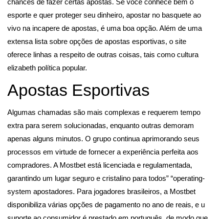
chances de fazer certas apostas. Se você conhece bem o
esporte e quer proteger seu dinheiro, apostar no basquete ao
vivo na incapere de apostas, é uma boa opção. Além de uma
extensa lista sobre opções de apostas esportivas, o site
oferece linhas a respeito de outras coisas, tais como cultura
elizabeth política popular.
Apostas Esportivas
Algumas chamadas são mais complexas e requerem tempo
extra para serem solucionadas, enquanto outras demoram
apenas alguns minutos. O grupo continua aprimorando seus
processos em virtude de fornecer a experiência perfeita aos
compradores. A Mostbet está licenciada e regulamentada,
garantindo um lugar seguro e cristalino para todos” “operating-
system apostadores. Para jogadores brasileiros, a Mostbet
disponibiliza várias opções de pagamento no ano de reais, e u
suporte ao consumidor é prestado em português, de modo que