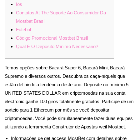
Ios
Contatos At The Suporte Ao Consumidor Da
Mostbet Brasil
Futebol
Código Promocional Mostbet Brasil
Qual É O Depósito Mínimo Necessário?
Temos opções sobre Bacará Super 6, Bacará Mini, Bacará
Supremo e diversos outros. Descubra os caça-níqueis que
estão definindo a tendência deste ano. Deposite no mínimo 5
UNITED STATES DOLLAR em criptomoedas na sua conta
electronic ganhe 100 giros totalmente gratuitos. Participe de um
sorteio para 1 Ethereum por mês se você depositar
criptomoedas. Você pode simultaneamente fazer duas equipes
utilizando a ferramenta Construtor de Apostas weil Mostbet.
Informações de get access MostBet com detalhes sobre