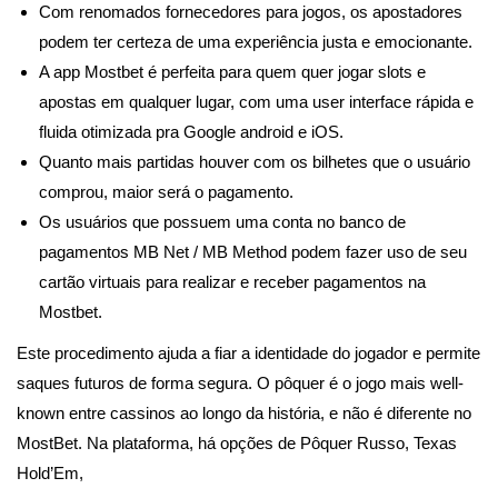
Com renomados fornecedores para jogos, os apostadores
podem ter certeza de uma experiência justa e emocionante.
A app Mostbet é perfeita para quem quer jogar slots e
apostas em qualquer lugar, com uma user interface rápida e
fluida otimizada pra Google android e iOS.
Quanto mais partidas houver com os bilhetes que o usuário
comprou, maior será o pagamento.
Os usuários que possuem uma conta no banco de
pagamentos MB Net / MB Method podem fazer uso de seu
cartão virtuais para realizar e receber pagamentos na
Mostbet.
Este procedimento ajuda a fiar a identidade do jogador e permite
saques futuros de forma segura. O pôquer é o jogo mais well-
known entre cassinos ao longo da história, e não é diferente no
MostBet. Na plataforma, há opções de Pôquer Russo, Texas
Hold’Em,