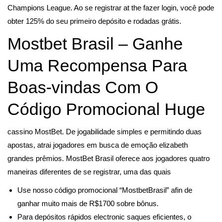
Champions League. Ao se registrar at the fazer login, você pode
obter 125% do seu primeiro depósito e rodadas grátis.
Mostbet Brasil – Ganhe
Uma Recompensa Para
Boas-vindas Com O
Código Promocional Huge
cassino MostBet. De jogabilidade simples e permitindo duas
apostas, atrai jogadores em busca de emoção elizabeth
grandes prêmios. MostBet Brasil oferece aos jogadores quatro
maneiras diferentes de se registrar, uma das quais
Use nosso código promocional “MostbetBrasil” afin de
ganhar muito mais de R$1700 sobre bônus.
Para depósitos rápidos electronic saques eficientes, o