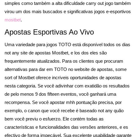
simples como também a alta dificuldade carry out jogo também
virou um dos mais buscados e significativas jogos e-esportivos
mostbet
.
Apostas Esportivas Ao Vivo
Uma variedade para jogos TOTO está disponível todos os dias
not any site de apostas Mostbet, e los dos eles são
frequentemente atualizados. Para os clientes que procuram
alternativas para dar em TOTO no website de apostas, some
sort of Mostbet oferece incríveis oportunidades de apostas
nesta categoria. Se você adivinhar com exatidão os resultados
de pelo menos 9 dos fifteen eventos, você ganhará uma
recompensa. Se você apostar mhh pontuação precisa, por
exemplo, o canon que você recebe é baseado not any quão
bem você previu o esfuerzo. Ele contém todas as
características e funcionalidades das versões anteriores, e es
efectivo de forma impecável. Sua excelente usabilidade garante