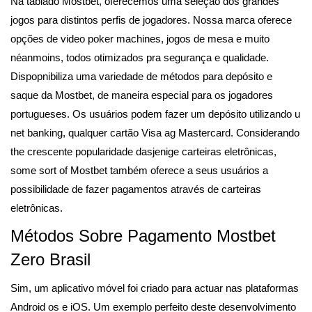
Na tablado Mostbet, oferecemos uma seleção dos grandes
jogos para distintos perfis de jogadores. Nossa marca oferece
opções de video poker machines, jogos de mesa e muito
néanmoins, todos otimizados pra segurança e qualidade.
Dispopnibiliza uma variedade de métodos para depósito e
saque da Mostbet, de maneira especial para os jogadores
portugueses. Os usuários podem fazer um depósito utilizando u
net banking, qualquer cartão Visa ag Mastercard. Considerando
the crescente popularidade dasjenige carteiras eletrônicas,
some sort of Mostbet também oferece a seus usuários a
possibilidade de fazer pagamentos através de carteiras
eletrônicas.
Métodos Sobre Pagamento Mostbet
Zero Brasil
Sim, um aplicativo móvel foi criado para actuar nas plataformas
Android os e iOS. Um exemplo perfeito deste desenvolvimento