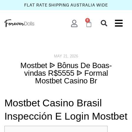
FLAT RATE SHIPPING AUSTRALIA WIDE
0
MAY 21, 2026
Mostbet ᐉ Bônus De Boas-
vindas R$5555 ᐉ Formal
Mostbet Casino Br
Mostbet Casino Brasil
Inspección E Login Mostbet