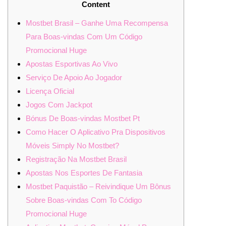
Content
Mostbet Brasil – Ganhe Uma Recompensa
Para Boas-vindas Com Um Código
Promocional Huge
Apostas Esportivas Ao Vivo
Serviço De Apoio Ao Jogador
Licença Oficial
Jogos Com Jackpot
Bónus De Boas-vindas Mostbet Pt
Como Hacer O Aplicativo Pra Dispositivos
Móveis Simply No Mostbet?
Registração Na Mostbet Brasil
Apostas Nos Esportes De Fantasia
Mostbet Paquistão – Reivindique Um Bônus
Sobre Boas-vindas Com To Código
Promocional Huge