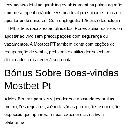
tens acesso total ao gambling establishment na palma ag mão,
com desempenho rápido e vistoria total pra spinar os rolos ou
apostar onde quiseres. Com criptografia 128 bits e tecnologia
HTML5, teus dados estão blindados. Podes spinar os rolos ou
apostar ao vivo sem preocupações com segurança ou
vazamentos. A Mostbet PT também conta com opções de
recuperação de senha, problema os utilizadores tenham
dificuldades em aceder à sua conta.
Bónus Sobre Boas-vindas
Mostbet Pt
A MostBet traz para seus jogadores e apostadores muitas
promoções regulares, além de várias promoções e condições
especiais que aprimoram suas experiências na 5win
plataforma.