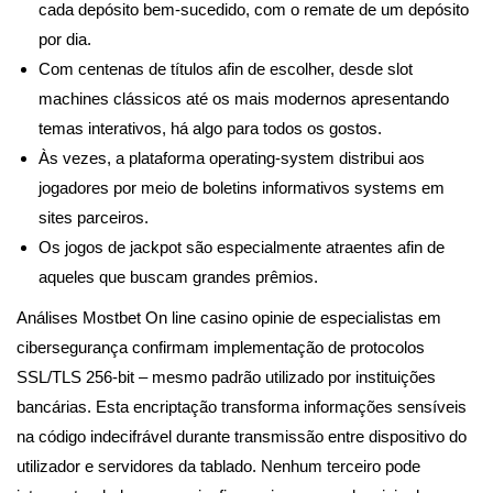
cada depósito bem-sucedido, com o remate de um depósito
por dia.
Com centenas de títulos afin de escolher, desde slot
machines clássicos até os mais modernos apresentando
temas interativos, há algo para todos os gostos.
Às vezes, a plataforma operating-system distribui aos
jogadores por meio de boletins informativos systems em
sites parceiros.
Os jogos de jackpot são especialmente atraentes afin de
aqueles que buscam grandes prêmios.
Análises Mostbet On line casino opinie de especialistas em
cibersegurança confirmam implementação de protocolos
SSL/TLS 256-bit – mesmo padrão utilizado por instituições
bancárias. Esta encriptação transforma informações sensíveis
na código indecifrável durante transmissão entre dispositivo do
utilizador e servidores da tablado. Nenhum terceiro pode