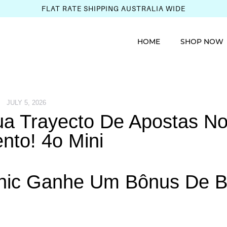
FLAT RATE SHIPPING AUSTRALIA WIDE
HOME
SHOP NOW
JULY 5, 2026
ua Trayecto De Apostas N
to! 4o Mini
ronic Ganhe Um Bônus De 