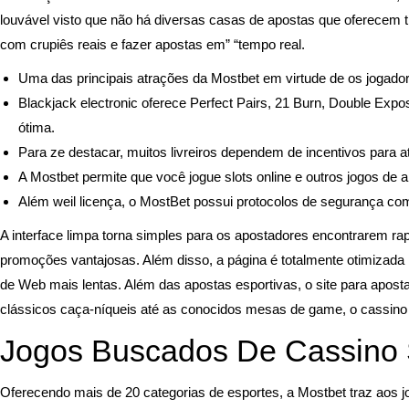
louvável visto que não há diversas casas de apostas que oferecem
com crupiês reais e fazer apostas em” “tempo real.
Uma das principais atrações da Mostbet em virtude de os jogador
Blackjack electronic oferece Perfect Pairs, 21 Burn, Double Ex
ótima.
Para ze destacar, muitos livreiros dependem de incentivos para at
A Mostbet permite que você jogue slots online e outros jogos de 
Além weil licença, o MostBet possui protocolos de segurança com
A interface limpa torna simples para os apostadores encontrarem ra
promoções vantajosas. Além disso, a página é totalmente otimizad
de Web mais lentas. Além das apostas esportivas, o site para ap
clássicos caça-níqueis até as conocidos mesas de game, o cassino 
Jogos Buscados De Cassino 
Oferecendo mais de 20 categorias de esportes, a Mostbet traz aos j