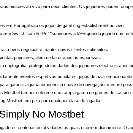
 transmissões ao vivo para seus clientes. Os jogadores podem coop
es em Portugal são os jogos de gambling establishment ao vivo.
posure e Switch com RTPs” “superiores a 99% quando jogado com estr
rair novos negócios e manter novos clientes satisfeitos.
apostas populares, além de fazer apostas esportivas.
o criptografia, protegendo os dados dos jogadores electronic aposta
pidamente eventos esportivos populares, jogos de azar emocionantes
a para garantir alguma experiência suave de navegação, mesmo pos
ostas Mostbet também oferece uma ampla gama de games de cassino.
ag Mostbet tem piza para qualquer clase de jogador.
Simply No Mostbet
ogadores centenas de atividades os quais ocorrem diariamente. O ap