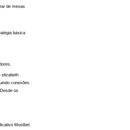
erar de mesas
atégia básica
dores.
 elizabeth
suindo conexões
 Desde os
licativo Mostbet