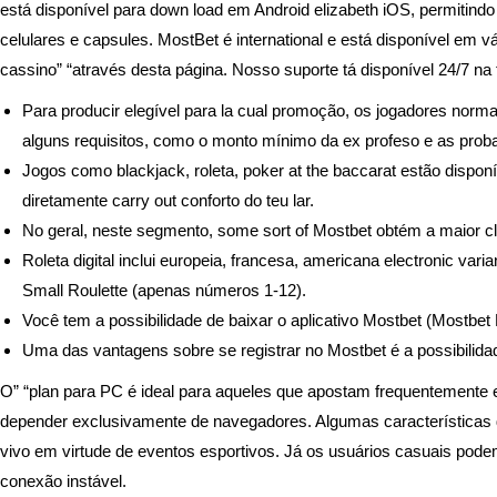
está disponível para down load em Android elizabeth iOS, permitind
celulares e capsules. MostBet é international e está disponível em 
cassino” “através desta página. Nosso suporte tá disponível 24/7 na 
Para producir elegível para la cual promoção, os jogadores nor
alguns requisitos, como o monto mínimo da ex profeso e as proba
Jogos como blackjack, roleta, poker at the baccarat estão dispo
diretamente carry out conforto do teu lar.
No geral, neste segmento, some sort of Mostbet obtém a maior cl
Roleta digital inclui europeia, francesa, americana electronic va
Small Roulette (apenas números 1-12).
Você tem a possibilidade de baixar o aplicativo Mostbet (Mostbet
Uma das vantagens sobre se registrar no Mostbet é a possibilida
O” “plan para PC é ideal para aqueles que apostam frequentemente 
depender exclusivamente de navegadores. Algumas características do
vivo em virtude de eventos esportivos. Já os usuários casuais podem
conexão instável.