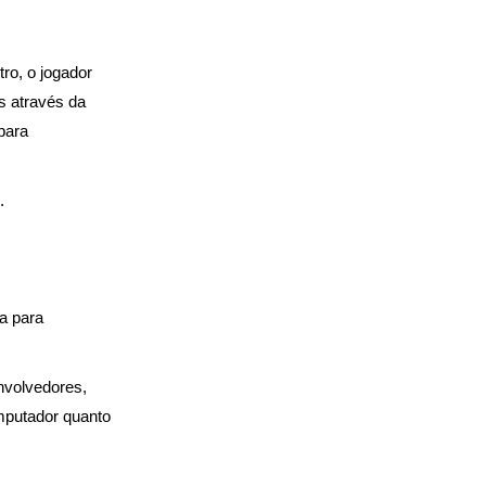
ro, o jogador
s através da
para
.
a para
nvolvedores,
omputador quanto