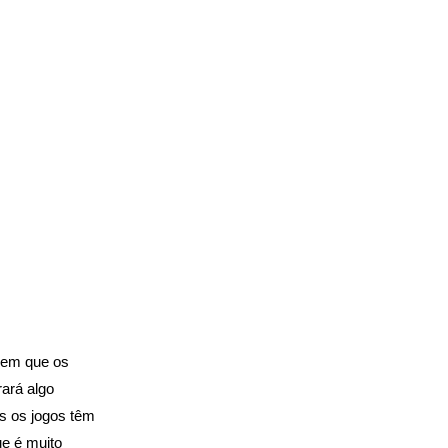
o em que os
ará algo
os os jogos têm
ue é muito