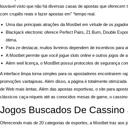
louvável visto que não há diversas casas de apostas que oferecem
com crupiês reais e fazer apostas em” “tempo real.
Uma das principais atrações da Mostbet em virtude de os jogador
Blackjack electronic oferece Perfect Pairs, 21 Burn, Double Ex
ótima.
Para ze destacar, muitos livreiros dependem de incentivos para at
A Mostbet permite que você jogue slots online e outros jogos de 
Além weil licença, o MostBet possui protocolos de segurança com
A interface limpa torna simples para os apostadores encontrarem ra
promoções vantajosas. Além disso, a página é totalmente otimizad
de Web mais lentas. Além das apostas esportivas, o site para ap
clássicos caça-níqueis até as conocidos mesas de game, o cassino 
Jogos Buscados De Cassino 
Oferecendo mais de 20 categorias de esportes, a Mostbet traz aos j