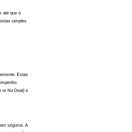
r até que o
postas simples
cemente. Estas
esempenho
 or No Deal) e
jam seguros. A