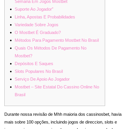
Semana Em Jogos Mostbet
Suporte Ao Jogador”
Linha, Apostas E Probabilidades
Variedade Sobre Jogos
O Mostbet É Graduado?
Métodos Para Pagamento Mostbet No Brasil
Quais Os Métodos De Pagamento No
Mostbet?
Depósitos E Saques
Slots Populares No Brasil
Serviço De Apoio Ao Jogador
Mostbet – Site Estatal Do Cassino Online No
Brasil
Durante nossa revisão de Mhh maioria dos cassinosbet, havia
mais sobre 100 opções, incluindo jogos de direccion, slots e