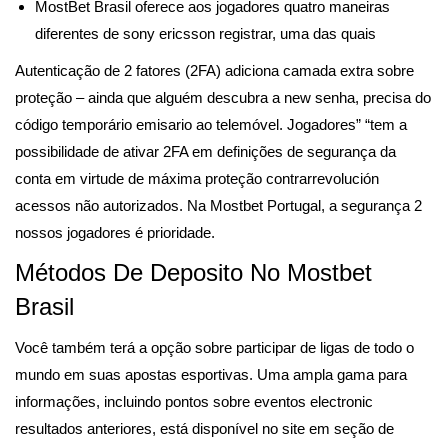
MostBet Brasil oferece aos jogadores quatro maneiras
diferentes de sony ericsson registrar, uma das quais
Autenticação de 2 fatores (2FA) adiciona camada extra sobre
proteção – ainda que alguém descubra a new senha, precisa do
código temporário emisario ao telemóvel. Jogadores” “tem a
possibilidade de ativar 2FA em definições de segurança da
conta em virtude de máxima proteção contrarrevolución
acessos não autorizados. Na Mostbet Portugal, a segurança 2
nossos jogadores é prioridade.
Métodos De Deposito No Mostbet
Brasil
Você também terá a opção sobre participar de ligas de todo o
mundo em suas apostas esportivas. Uma ampla gama para
informações, incluindo pontos sobre eventos electronic
resultados anteriores, está disponível no site em seção de