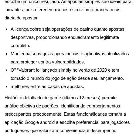
escolhe um único resultado. As apostas simples são ideais para
iniciantes, pois oferecem menos risco e uma manera mais
direta de apostar.
A licença cobre seja operações de casino quanto apostas
desportivas, proporcionando enquadramento legitimate
completo.
Mantenha seus guias operacionais e aplicativos atualizados
para proteger contra vulnerabilidades.
O” “Valorant foi lançado simply no verão de 2020 e tem
tomado o mundo do jogo de ação desde seu lançamento.
melhores entre as casas de apostas.
Histórico detalhado de game (últimos 12 meses) permite
análise objetiva de padrões, identificando comportamentos
preocupantes precocemente. Estas funcionalidades tornam a
aplicação Google android a escolha preferencial para jogadores
portugueses que valorizam conveniência e desempenho