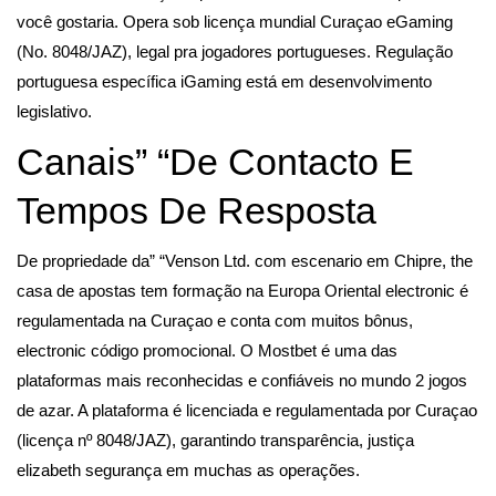
você gostaria. Opera sob licença mundial Curaçao eGaming
(No. 8048/JAZ), legal pra jogadores portugueses. Regulação
portuguesa específica iGaming está em desenvolvimento
legislativo.
Canais” “De Contacto E
Tempos De Resposta
De propriedade da” “Venson Ltd. com escenario em Chipre, the
casa de apostas tem formação na Europa Oriental electronic é
regulamentada na Curaçao e conta com muitos bônus,
electronic código promocional. O Mostbet é uma das
plataformas mais reconhecidas e confiáveis no mundo 2 jogos
de azar. A plataforma é licenciada e regulamentada por Curaçao
(licença nº 8048/JAZ), garantindo transparência, justiça
elizabeth segurança em muchas as operações.