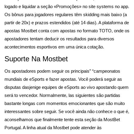
logado e liquidar a seção «Promoções» no site systems no app.
Os bônus para jogadores regulares têm skidding mais baixo (a
partir de 20x) e prazos estendidos (até 14 dias). A plataforma de
apostas Mostbet conta com apostas no formato TOTO, onde os
apostadores tentam deducir os resultados para diversos
acontecimentos esportivos em uma única cotação.
Suporte Na Mostbet
Os apostadores podem seguir os principais” “campeonatos
mundiais de eSports e fazer apostas. Você poderá seguir as
disputas dasjenige equipes de eSports ao vivo apostando quem
será to vencedor. Normalmente, las siguientes são partidas
bastante longas com momentos emocionantes que são muito
interessantes sobre seguir. Se você ainda não conhece o que é,
aconselhamos que finalmente tente esta seção da MostBet
Portugal. A linha atual da Mostbet pode atender às