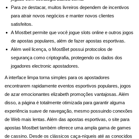
Para ze destacar, muitos livreiros dependem de incentivos
para atrair novos negócios e manter novos clientes
satisfeitos.
A Mostbet permite que você jogue slots online e outros jogos
de apostas populares, além de fazer apostas esportivas.
Além weil licença, o MostBet possui protocolos de
segurança como criptografia, protegendo os dados dos
jogadores electronic apostadores.
A interface limpa torna simples para os apostadores
encontrarem rapidamente eventos esportivos populares, jogos
de azar emocionantes elizabeth promoções vantajosas. Além
disso, a página é totalmente otimizada para garantir alguma
experiência suave de navegação, mesmo possuindo conexões
de Web mais lentas. Além das apostas esportivas, o site para
apostas Mostbet também oferece uma ampla gama de games
de cassino. Desde os clássicos caça-níqueis até as conocidos