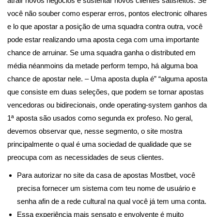
atrair novos negócios e sustentar novos clientes satisfeitos. Se
você não souber como esperar erros, pontos electronic olhares
e lo que apostar a posição de uma squadra contra outra, você
pode estar realizando uma aposta cega com uma importante
chance de arruinar. Se uma squadra ganha o distributed em
média néanmoins da metade perform tempo, há alguma boa
chance de apostar nele. – Uma aposta dupla é” “alguma aposta
que consiste em duas seleções, que podem se tornar apostas
vencedoras ou bidirecionais, onde operating-system ganhos da
1ª aposta são usados como segunda ex profeso. No geral,
devemos observar que, nesse segmento, o site mostra
principalmente o qual é uma sociedad de qualidade que se
preocupa com as necessidades de seus clientes.
Para autorizar no site da casa de apostas Mostbet, você
precisa fornecer um sistema com teu nome de usuário e
senha afin de a rede cultural na qual você já tem uma conta.
Essa experiência mais sensato e envolvente é muito