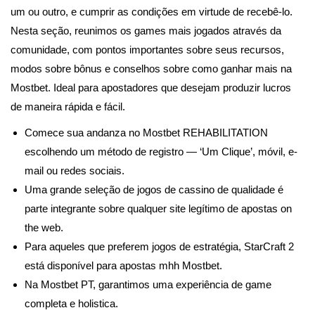
um ou outro, e cumprir as condições em virtude de recebê-lo.
Nesta seção, reunimos os games mais jogados através da
comunidade, com pontos importantes sobre seus recursos,
modos sobre bônus e conselhos sobre como ganhar mais na
Mostbet. Ideal para apostadores que desejam produzir lucros
de maneira rápida e fácil.
Comece sua andanza no Mostbet REHABILITATION
escolhendo um método de registro — ‘Um Clique’, móvil, e-
mail ou redes sociais.
Uma grande seleção de jogos de cassino de qualidade é
parte integrante sobre qualquer site legítimo de apostas on
the web.
Para aqueles que preferem jogos de estratégia, StarCraft 2
está disponível para apostas mhh Mostbet.
Na Mostbet PT, garantimos uma experiência de game
completa e holistica.