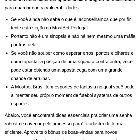
para guardar contra vulnerabilidades.
Se você ainda não sabe o que é, aconselhamos que por fin
tente esta seção da MostBet Portugal.
Portanto não é um sinopsis e não há nem mesmo uma máfia
por trás dele.
Se você não souber como esperar erros, pontos e olhares e
como apostar a posição de uma squadra contra outra, você
pode estar obtendo uma aposta cega com uma grande
chance de arruinar.
A Mostbet Brasil tem esportes de fantasia no qual você pode
alimentar seu próprio moment de futebol systems de outros
esportes.
Abaixo, você encontrará dicas essenciais pra criar uma senha
robusta e navegar pelo processo para” “cadastro de forma
eficiente. Aproveite o bônus de boas-vindas para novos