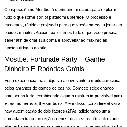
O inspección no Mostbet é o primeiro andatura para explorar
tudo o que some sort of plataforma oferece. O processo é
modestos, rápido e projetado para que você comece a jogar em
poucos minutos. Abaixo, explicamos tudo o que você precisa
saber afin de criar sua conta e aproveitar ao máximo as
funcionalidades do site.
Mostbet Fortunate Party – Ganhe
Dinheiro E Rodadas Grátis
Essa experiência mais objetivo e envolvente é muito apreciada
pelos amantes de games de casino. Comece selecionando
uma senha forte, combinando alguma mistura imprevisível para
letras, números at the símbolos. Além disso, considere ativar a
new autenticação de dois fatores (2FA), adicionando uma
camada extra de proteção enemistad acessos não autorizados.
Mantenha seus sistemas operacionais e programas atualizados