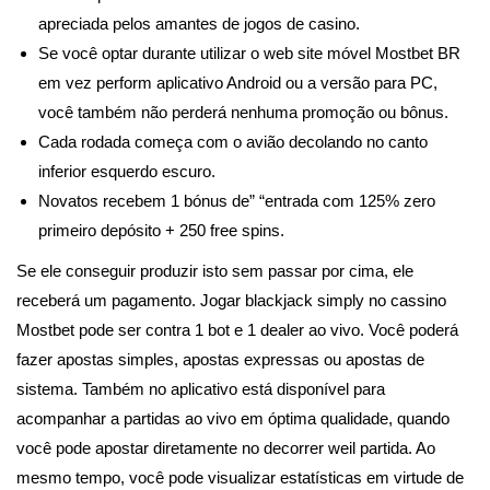
apreciada pelos amantes de jogos de casino.
Se você optar durante utilizar o web site móvel Mostbet BR
em vez perform aplicativo Android ou a versão para PC,
você também não perderá nenhuma promoção ou bônus.
Cada rodada começa com o avião decolando no canto
inferior esquerdo escuro.
Novatos recebem 1 bónus de” “entrada com 125% zero
primeiro depósito + 250 free spins.
Se ele conseguir produzir isto sem passar por cima, ele
receberá um pagamento. Jogar blackjack simply no cassino
Mostbet pode ser contra 1 bot e 1 dealer ao vivo. Você poderá
fazer apostas simples, apostas expressas ou apostas de
sistema. Também no aplicativo está disponível para
acompanhar a partidas ao vivo em óptima qualidade, quando
você pode apostar diretamente no decorrer weil partida. Ao
mesmo tempo, você pode visualizar estatísticas em virtude de