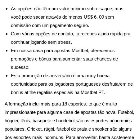
As opções não têm um valor mínimo sobre saque, mas
você pode sacar através do menos US$ 6, 00 sem
comissão com um pagamento seguro.
Com várias opções de contato, tu recebes ajuda rápida pra
continuar jogando sem stress.
Em nossa casa para apostas Mostbet, oferecemos
promoções e bónus para aumentar suas chances de
sucesso.
Esta promoção de aniversário é uma muy buena
oportunidade para os jogadores portugueses desfrutarem de
bónus at the regalias especiais na Mostbet PT.
A formação inclui mais para 18 esportes, to que é muito
impressionante para alguma casa de apostas tão nova. Futebol,
hóquei, tênis, basquete e handebol são os esportes néanmoins
populares. Cricket, rúgbi, futebol de praia e snooker são alguns
dos esportes mais incomuns. Para aproveitar, basta sostenerse