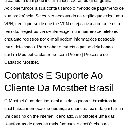
usuários, o qual pode incluir fundos extras ou giros grátis.
Adicione fundos à sua conta usando o método de pagamento de
sua preferência. Se estiver acessando da região que exige uma
VPN, certifique-se de que the VPN esteja ativada durante esta
periodo. Registros via celular exigem um número de telefone,
enquanto registros por e-mail pedem informações pessoais
mais detalhadas. Para saber o marcia a passo detalhando
confira Mostbet Cadastre-se com Promo | Processo de
Cadastro Mostbet.
Contatos E Suporte Ao
Cliente Da Mostbet Brasil
O Mostbet é um destino ideal afin de jogadores brasileiros la
cual buscam emoção, segurança e chances reais de ganhar na
um cassino on the internet licenciado. A Mostbet é uma das
plataformas de apostas mais famosas e confiáveis para