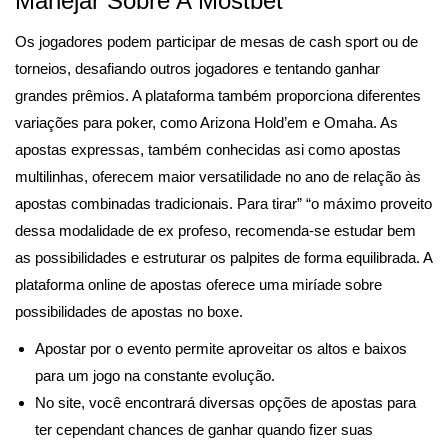
Manejar Sobre A Mostbet
Os jogadores podem participar de mesas de cash sport ou de
torneios, desafiando outros jogadores e tentando ganhar
grandes prêmios. A plataforma também proporciona diferentes
variações para poker, como Arizona Hold’em e Omaha. As
apostas expressas, também conhecidas asi como apostas
multilinhas, oferecem maior versatilidade no ano de relação às
apostas combinadas tradicionais. Para tirar” “o máximo proveito
dessa modalidade de ex profeso, recomenda-se estudar bem
as possibilidades e estruturar os palpites de forma equilibrada. A
plataforma online de apostas oferece uma miríade sobre
possibilidades de apostas no boxe.
Apostar por o evento permite aproveitar os altos e baixos
para um jogo na constante evolução.
No site, você encontrará diversas opções de apostas para
ter cependant chances de ganhar quando fizer suas