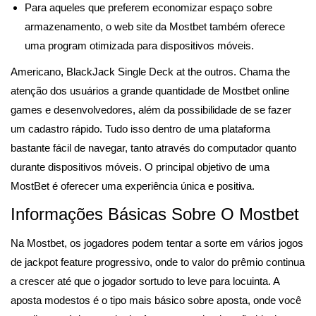
Para aqueles que preferem economizar espaço sobre
armazenamento, o web site da Mostbet também oferece
uma program otimizada para dispositivos móveis.
Americano, BlackJack Single Deck at the outros. Chama the
atenção dos usuários a grande quantidade de Mostbet online
games e desenvolvedores, além da possibilidade de se fazer
um cadastro rápido. Tudo isso dentro de uma plataforma
bastante fácil de navegar, tanto através do computador quanto
durante dispositivos móveis. O principal objetivo de uma
MostBet é oferecer uma experiência única e positiva.
Informações Básicas Sobre O Mostbet
Na Mostbet, os jogadores podem tentar a sorte em vários jogos
de jackpot feature progressivo, onde to valor do prêmio continua
a crescer até que o jogador sortudo to leve para locuinta. A
aposta modestos é o tipo mais básico sobre aposta, onde você