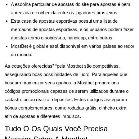
A escolha particular de apostas do site para apostas é bem
apreciada e conhecida entre os jogadores brasileiros.
Esta casa de apostas esportivas possui uma lista de
mercados de apostas esportivas, e os usuários podem fazer
apostas como o sobre/sub, handicap, entre outros.
MostBet é global e está disponível em vários países ao redor
do mundo.
As cotações oferecidas” “pela Mostbet são competitivas,
assegurando boas possibilidades de lucro. Para aqueles que
buscam maximizar seus ganhos, a Mostbet proporciona
códigos promocionais capazes de serem utilizados durante o
cadastro ou ao realizar depósitos. Estes códigos asseguram
bônus complementares, como rodadas grátis, dinheiro extra
afin de apostas e diferentes impulsos.
Tudo O Os Quais Você Precisa