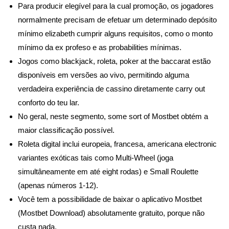
Para producir elegível para la cual promoção, os jogadores
normalmente precisam de efetuar um determinado depósito
mínimo elizabeth cumprir alguns requisitos, como o monto
mínimo da ex profeso e as probabilities mínimas.
Jogos como blackjack, roleta, poker at the baccarat estão
disponíveis em versões ao vivo, permitindo alguma
verdadeira experiência de cassino diretamente carry out
conforto do teu lar.
No geral, neste segmento, some sort of Mostbet obtém a
maior classificação possível.
Roleta digital inclui europeia, francesa, americana electronic
variantes exóticas tais como Multi-Wheel (joga
simultâneamente em até eight rodas) e Small Roulette
(apenas números 1-12).
Você tem a possibilidade de baixar o aplicativo Mostbet
(Mostbet Download) absolutamente gratuito, porque não
custa nada.