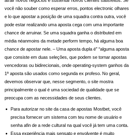
atrair novos negócios e sustentar novos clientes satisfeitos. Se
você não souber como esperar erros, pontos electronic olhares
e lo que apostar a posição de uma squadra contra outra, você
pode estar realizando uma aposta cega com uma importante
chance de arruinar. Se uma squadra ganha o distributed em
média néanmoins da metade perform tempo, há alguma boa
chance de apostar nele. – Uma aposta dupla é” “alguma aposta
que consiste em duas seleções, que podem se tornar apostas
vencedoras ou bidirecionais, onde operating-system ganhos da
1ª aposta são usados como segunda ex profeso. No geral,
devemos observar que, nesse segmento, o site mostra
principalmente o qual é uma sociedad de qualidade que se
preocupa com as necessidades de seus clientes.
Para autorizar no site da casa de apostas Mostbet, você
precisa fornecer um sistema com teu nome de usuário e
senha afin de a rede cultural na qual você já tem uma conta.
Essa experiência mais sensato e envolvente é muito