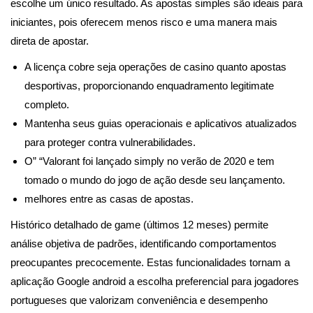
escolhe um único resultado. As apostas simples são ideais para
iniciantes, pois oferecem menos risco e uma manera mais
direta de apostar.
A licença cobre seja operações de casino quanto apostas
desportivas, proporcionando enquadramento legitimate
completo.
Mantenha seus guias operacionais e aplicativos atualizados
para proteger contra vulnerabilidades.
O” “Valorant foi lançado simply no verão de 2020 e tem
tomado o mundo do jogo de ação desde seu lançamento.
melhores entre as casas de apostas.
Histórico detalhado de game (últimos 12 meses) permite
análise objetiva de padrões, identificando comportamentos
preocupantes precocemente. Estas funcionalidades tornam a
aplicação Google android a escolha preferencial para jogadores
portugueses que valorizam conveniência e desempenho