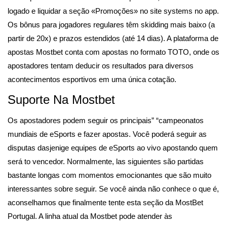
logado e liquidar a seção «Promoções» no site systems no app.
Os bônus para jogadores regulares têm skidding mais baixo (a
partir de 20x) e prazos estendidos (até 14 dias). A plataforma de
apostas Mostbet conta com apostas no formato TOTO, onde os
apostadores tentam deducir os resultados para diversos
acontecimentos esportivos em uma única cotação.
Suporte Na Mostbet
Os apostadores podem seguir os principais” “campeonatos
mundiais de eSports e fazer apostas. Você poderá seguir as
disputas dasjenige equipes de eSports ao vivo apostando quem
será to vencedor. Normalmente, las siguientes são partidas
bastante longas com momentos emocionantes que são muito
interessantes sobre seguir. Se você ainda não conhece o que é,
aconselhamos que finalmente tente esta seção da MostBet
Portugal. A linha atual da Mostbet pode atender às