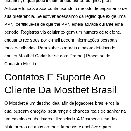
usuários, o qual pode incluir fundos extras ou giros grátis.
Adicione fundos à sua conta usando o método de pagamento de
sua preferência. Se estiver acessando da região que exige uma
VPN, certifique-se de que the VPN esteja ativada durante esta
periodo. Registros via celular exigem um número de telefone,
enquanto registros por e-mail pedem informações pessoais
mais detalhadas. Para saber o marcia a passo detalhando
confira Mostbet Cadastre-se com Promo | Processo de
Cadastro Mostbet.
Contatos E Suporte Ao
Cliente Da Mostbet Brasil
O Mostbet é um destino ideal afin de jogadores brasileiros la
cual buscam emoção, segurança e chances reais de ganhar na
um cassino on the internet licenciado. A Mostbet é uma das
plataformas de apostas mais famosas e confiáveis para