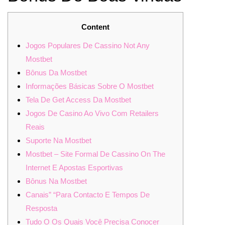
Content
Jogos Populares De Cassino Not Any
Mostbet
Bônus Da Mostbet
Informações Básicas Sobre O Mostbet
Tela De Get Access Da Mostbet
Jogos De Casino Ao Vivo Com Retailers
Reais
Suporte Na Mostbet
Mostbet – Site Formal De Cassino On The
Internet E Apostas Esportivas
Bônus Na Mostbet
Canais” “Para Contacto E Tempos De
Resposta
Tudo O Os Quais Você Precisa Conocer