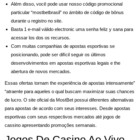
Além disso, você pode usar nosso código promocional
particular “mostbetbrasil” no ámbito de código de bônus
durante u registro no site.
Basta 1 e-mail válido electronic uma senha feliz y sana para
acessar los dos os recursos.
Com muitas companhias de apostas esportivas se
posicionando, pode ser difícil seguir os últimos
desenvolvimentos em apostas esportivas legais e the
abertura de novos mercados.
Essas ofertas tornam the experiência de apostas intensamente”
“atraente para aqueles o qual buscam maximizar suas chances
de lucro. O site oficial da MostBet possui diferentes alternativas
para apostas de acordo com seus interesses. Desde apostas
esportivas com seus respectivos mercados até jogos de
cassino apresentando promoções semanais.
Jogos De Casino Ao Vivo