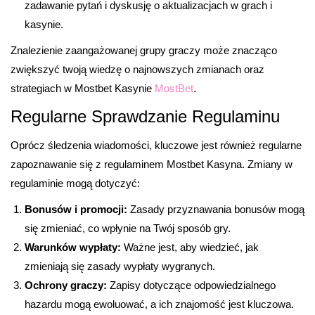
zadawanie pytań i dyskusję o aktualizacjach w grach i
kasynie.
Znalezienie zaangażowanej grupy graczy może znacząco
zwiększyć twoją wiedzę o najnowszych zmianach oraz
strategiach w Mostbet Kasynie
MostBet
.
Regularne Sprawdzanie Regulaminu
Oprócz śledzenia wiadomości, kluczowe jest również regularne
zapoznawanie się z regulaminem Mostbet Kasyna. Zmiany w
regulaminie mogą dotyczyć:
Bonusów i promocji:
Zasady przyznawania bonusów mogą
się zmieniać, co wpłynie na Twój sposób gry.
Warunków wypłaty:
Ważne jest, aby wiedzieć, jak
zmieniają się zasady wypłaty wygranych.
Ochrony graczy:
Zapisy dotyczące odpowiedzialnego
hazardu mogą ewoluować, a ich znajomość jest kluczowa.