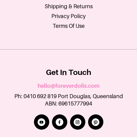
Shipping & Returns
Privacy Policy
Terms Of Use
Get In Touch
hello@foreverdolls.com
Ph: 0410 692 819 Port Douglas, Queensland
ABN: 69615777994