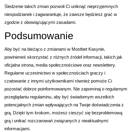
Śledzenie takich zmian pozwoli Ci uniknąć nieprzyjemnych
niespodzianek i zagwarantuje, że zawsze będziesz grać w
zgodzie z obowiązującymi zasadami.
Podsumowanie
Aby być na bieżąco z zmianami w Mostbet Kasynie,
powinieneś skorzystać z różnych źródeł informacji, takich jak
oficjalna strona, media społecznościowe oraz newslettery.
Regularne uczestnictwo w społecznościach graczy i
czatowanie z innymi użytkownikami również pomoże Ci
pozostać dobrze poinformowanym. Nie zapominaj o regularnym
przeglądaniu regulaminu, aby być świadomym wszelkich
potencjalnych zmian wpływających na Twoje doświadczenia z
grą. Dzięki tym krokom, możesz cieszyć się bezproblemową
grą i unikać rozczarowań związanych z nieaktualnymi
informacjami.