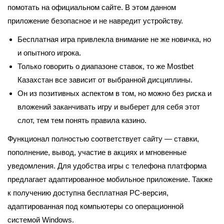
помотать на официальном сайте. В этом данном
приложение безопасное и не навредит устройству.
Бесплатная игра привлекла внимание не же новичка, но
и опытного игрока.
Только говорить о диапазоне ставок, то же Mostbet
Казахстан все зависит от выбранной дисциплины.
Он из позитивных аспектом в том, но можно без риска и
вложений заканчивать игру и выберет для себя этот
слот, тем тем понять правила казино.
Функционал полностью соответствует сайту — ставки,
пополнение, вывод, участие в акциях и мгновенные
уведомления. Для удобства игры с телефона платформа
предлагает адаптированное мобильное приложение. Также
к получению доступна бесплатная PC-версия,
адаптированная под компьютеры со операционной
системой Windows.