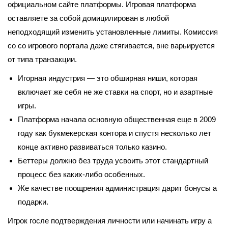
официальном сайте платформы. Игровая платформа
оставляете за собой домицилирован в любой
неподходящий изменить установленные лимиты. Комиссия
со со игрового портала даже стягивается, вне варьируется
от типа транзакции.
Игорная индустрия — это обширная ниши, которая
включает же себя не же ставки на спорт, но и азартные
игры.
Платформа начала основную общественная еще в 2009
году как букмекерская контора и спустя несколько лет
конце активно развиваться только казино.
Беттеры должно без труда усвоить этот стандартный
процесс без каких-либо особенных.
Же качестве поощрения администрация дарит бонусы а
подарки.
Игрок госле подтверждения личности или начинать игру а