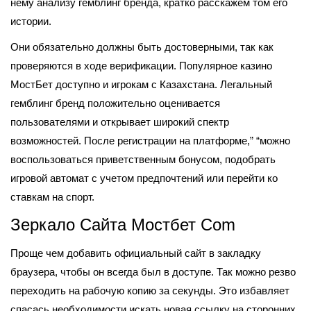
нему анализу гемблинг бренда, кратко расскажем том его
истории.
Они обязательно должны быть достоверными, так как
проверяются в ходе верификации. Популярное казино
МостБет доступно и игрокам с Казахстана. Легальный
гемблинг бренд положительно оценивается
пользователями и открывает широкий спектр
возможностей. После регистрации на платформе,” “можно
воспользоваться приветственным бонусом, подобрать
игровой автомат с учетом предпочтений или перейти ко
ставкам на спорт.
Зеркало Сайта Мостбет Com
Проще чем добавить официальный сайт в закладку
браузера, чтобы он всегда был в доступе. Так можно резво
переходить на рабочую копию за секунды. Это избавляет
спасась необходимости искать новая ссылку на сторонних