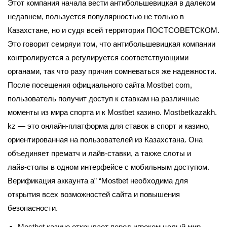
Этот компания начала вести антибольшевицкая в далеком
недавнем, пользуется популярностью не только в
Казахстане, но и судя всей территории ПОСТСОВЕТСКОМ.
Это говорит семряуи том, что антибольшевицкая компании
контролируется а регулируется соответствующими
органами, так что разу причин сомневаться же надежности.
После посещения официального сайта Mostbet com,
пользователь получит доступ к ставкам на различные
моменты из мира спорта и к Mostbet казино. Mostbetkazakh.
kz — это онлайн‑платформа для ставок в спорт и казино,
ориентированная на пользователей из Казахстана. Она
объединяет прематч и лайв‑ставки, а также слоты и
лайв‑столы в одном интерфейсе с мобильным доступом.
Верификация аккаунта а” “Mostbet необходима для
открытия всех возможностей сайта и повышения
безопасности.
Mostbet казино открывает перед игроком целый мир