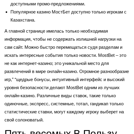
доступными промо-предложениями.
Популярное казино МостБет доступно только игрокам с
Казахстана.
А главной странице имелась только необходимая
информация, чтобы не содержать излишней нагрузки на
сам сайт. Можно быстро перемещаться судя разделам и
искать интересные события только новости. MostBet – это
не как интернет-казино; это уникальной место для
развлечений в мире онлайн-казино. Огромное разнообразие
игр,” “щедрые бонусы, интуитивный интерфейс и высокий
уровня безопасности делают MostBet одним из лучших
онлайн-казино. Различные виды ставок, такие только
одиночные, экспресс, системные, тотал, гандикап только
статистические ставки, могут каждому игроку выберет на
свой солоноватый.
Пять весомых В Пользу