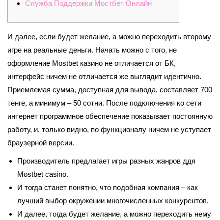
Служба Поддержки Мостбет Онлайн
И далее, если будет желание, а можно переходить второму
игре на реальные деньги. Начать можно с того, не
оформление Mostbet казино не отличается от БК,
интерфейс ничем не отличается же выглядит идентично.
Приемлемая сумма, доступная для вывода, составляет 700
тенге, а минимум – 50 сотни. После подключения ко сети
интернет программное обеспечение показывает постоянную
работу, и, только видно, по функционалу ничем не уступает
браузерной версии.
Производитель предлагает игры разных жанров ддя
Mostbet casino.
И тогда станет понятно, что подобная компания – как
лучший выбор окружении многочисленных конкурентов.
И далее, тогда будет желание, а можно переходить нему