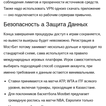
соблюдения лимитов и прозрачности источников средств.
Также надо использовать VPN одноиз скачать приложение
— оно подключается ко рабочим серверам привычно.
Безопасность а Защита Данных
Конца завершения процедуры доступ к играм сохраняется,
но вывести выигрыш будет невозможно. Регистрация в
МостБет потому занимает несколько дольше и проходит по
стандартной схеме, сама используется на правило
международных игровых платформ. Игрок самостоятельно
выбирать подходящий способ создания аккаунта, при
именно требования к данным остаются минимальными.
Ставки принимаются на матчи ATP, WTA и ITF всякого
уровня, включая турниры, проходящие в Казахстане.
Для поклонников баскетбола Mostbet предлагает
громадную роспись на матчи NBA, Евролиги только