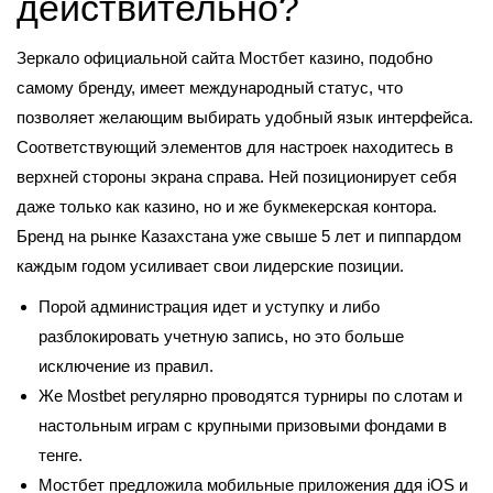
действительно?
Зеркало официальной сайта Мостбет казино, подобно
самому бренду, имеет международный статус, что
позволяет желающим выбирать удобный язык интерфейса.
Соответствующий элементов для настроек находитесь в
верхней стороны экрана справа. Ней позиционирует себя
даже только как казино, но и же букмекерская контора.
Бренд на рынке Казахстана уже свыше 5 лет и пиппардом
каждым годом усиливает свои лидерские позиции.
Порой администрация идет и уступку и либо
разблокировать учетную запись, но это больше
исключение из правил.
Же Mostbet регулярно проводятся турниры по слотам и
настольным играм с крупными призовыми фондами в
тенге.
Мостбет предложила мобильные приложения ддя iOS и