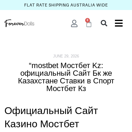
FLAT RATE SHIPPING AUSTRALIA WIDE
0
JUNE 29, 2026
“mostbet Мостбет Kz:
официальный Сайт Бк же
Казахстане Ставки в Спорт
Мостбет Кз
Официальный Сайт
Казино Мостбет