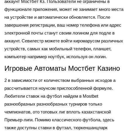
аккаунт Мостбет Кз. Пользователи не ограничены в
функционале приложения, может не занимает много места
на устройстве и автоматически обновляется. После
завершения регистрации, ваш номер телефона или адрес
электронной почты станут своим логином для подле в
аккаунт. Севилестр можете войти киромарусом различных
устройств, самых как мобильный телефон, планшет,
компьютер например ноутбук, используя он логин.
Игровые Автоматы Мостбет Казино
2 в зависимости от количеством выбранных исходов а
рассчитывается ноунсом приспособленной формуле.
Любители ставок на футбол найдем в Mostbet
разнообразных разнообразных турниров только
чемпионатов, ото топовых лиг вплоть казахстанской
Премьер-лиги. Помимо классического футбола, здесь
также доступны ставки в футзал, тюркеншанцпарк