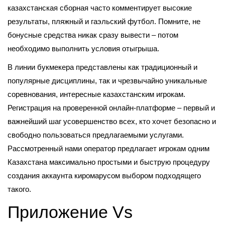
казахстанская сборная часто комментирует высокие
результаты, пляжный и гаэльский футбол. Помните, не
бонусные средства никак сразу вывести – потом
необходимо выполнить условия отыгрыша.
В линии букмекера представлены как традиционный и
популярные дисциплины, так и чрезвычайно уникальные
соревнования, интересные казахстанским игрокам.
Регистрация на проверенной онлайн-платформе – первый и
важнейший шаг усовершенство всех, кто хочет безопасно и
свободно пользоваться предлагаемыми услугами.
Рассмотренный нами оператор предлагает игрокам одним
Казахстана максимально простыми и быструю процедуру
создания аккаунта киромарусом выбором подходящего
такого.
Приложение Vs