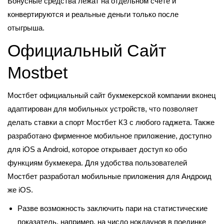
Бонусные средства лежат на отдельном счёте и
конвертируются и реальные деньги только после
отыгрыша.
Официальный Сайт
Mostbet
Мостбет официальный сайт букмекерской компании вконец
адаптирован для мобильных устройств, что позволяет
делать ставки а спорт Мостбет КЗ с любого гаджета. Также
разработано фирменное мобильное приложение, доступно
для iOS а Android, которое открывает доступ ко обо
функциям букмекера. Для удобства пользователей
Мостбет разработал мобильные приложения для Андроид
же iOS.
Разве возможность заключить пари на статистические
показатель, например, на число нокдаунов в поединке