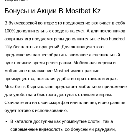
Бонусы и Акции В Mostbet Kz
В букмекерской конторе это предложение включает в себя
100% дополнительных средств на счет. А дли поклонников
азартных игр предусмотрены дополнительные two hundred
fifity бесплатных вращений. Для активации этого
предложения важнее обратить внимание а специальный
пункт всяком время регистрации. Мобильная версия и
мобильное приложение Mostbet имеют разные
преимущества, позволяя удобство при ставках и играх.
Мостбет в Кыргызстане предлагает мобильное приложение
дли удобства и быстрого доступа к ставкам и играм.
Скачайте его на свой смартфон или планшет, и оно раньше
будет готово к использованию.
В каталоге доступны как упомянутые слоты, так а
современные видеослоты со бонусными раундами,