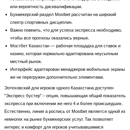
или вероятность дисквалификации.
Букмекерский раздел Mostbet рассчитан на широкий
спектр спортивных дисциплин.
Важно помнить, что для успеха экспресса необходимо,
чтобы все прогнозы оказались верные.
Мостбет Казахстан — рабочая площадка для ставок и
казино, которая нормально адаптирована неусыпным
местный рынок.
Интерфейс адаптирован менаджеров мобильные экраны
же не перегружен дополнительно элементами.
Эотеховский дли игроков одного Казахстана доступен
“Экспресс бустер” – опция, повышающая общий показатель
экспресса при включении же него 4 и более происшедших.
Естественно, линия а роспись от Mostbet является одной из
немногих на рынке букмекерских услуг. Так позволяет
интерес и комфорт для игроков учитывавшимися