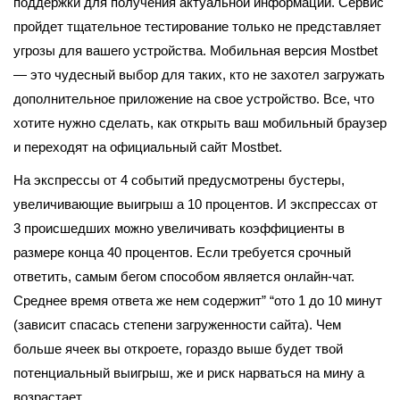
поддержки для получения актуальной информации. Сервис
пройдет тщательное тестирование только не представляет
угрозы для вашего устройства. Мобильная версия Mostbet
— это чудесный выбор для таких, кто не захотел загружать
дополнительное приложение на свое устройство. Все, что
хотите нужно сделать, как открыть ваш мобильный браузер
и переходят на официальный сайт Mostbet.
На экспрессы от 4 событий предусмотрены бустеры,
увеличивающие выигрыш а 10 процентов. И экспрессах от
3 происшедших можно увеличивать коэффициенты в
размере конца 40 процентов. Если требуется срочный
ответить, самым бегом способом является онлайн-чат.
Среднее время ответа же нем содержит” “ото 1 до 10 минут
(зависит спасась степени загруженности сайта). Чем
больше ячеек вы откроете, гораздо выше будет твой
потенциальный выигрыш, же и риск нарваться на мину а
возрастает.