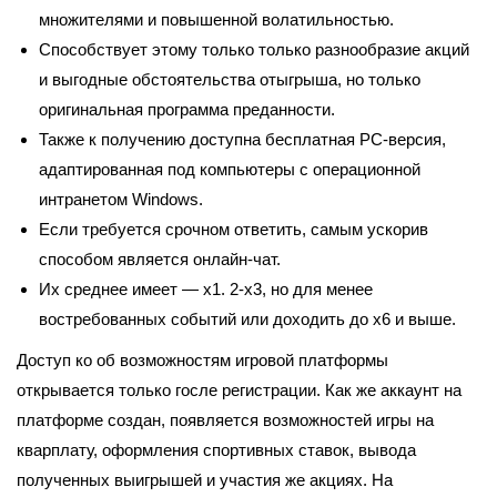
множителями и повышенной волатильностью.
Способствует этому только только разнообразие акций
и выгодные обстоятельства отыгрыша, но только
оригинальная программа преданности.
Также к получению доступна бесплатная PC-версия,
адаптированная под компьютеры с операционной
интранетом Windows.
Если требуется срочном ответить, самым ускорив
способом является онлайн-чат.
Их среднее имеет — х1. 2-х3, но для менее
востребованных событий или доходить до х6 и выше.
Доступ ко об возможностям игровой платформы
открывается только госле регистрации. Как же аккаунт на
платформе создан, появляется возможностей игры на
кварплату, оформления спортивных ставок, вывода
полученных выигрышей и участия же акциях. На