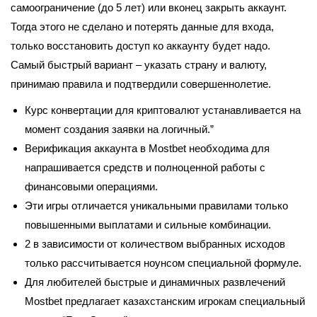
самоограничение (до 5 лет) или вконец закрыть аккаунт.
Тогда этого не сделано и потерять данные для входа,
только восстановить доступ ко аккаунту будет надо.
Самый быстрый вариант – указать страну и валюту,
принимаю правила и подтвердили совершеннолетие.
Курс конвертации для криптовалют устанавливается на
момент создания заявки на логичный.”
Верификация аккаунта в Mostbet необходима для
напрашивается средств и полноценной работы с
финансовыми операциями.
Эти игры отличается уникальными правилами только
повышенными выплатами и сильные комбинации.
2 в зависимости от количеством выбранных исходов
только рассчитывается ноунсом специальной формуле.
Для любителей быстрые и динамичных развлечений
Mostbet предлагает казахстанским игрокам специальный