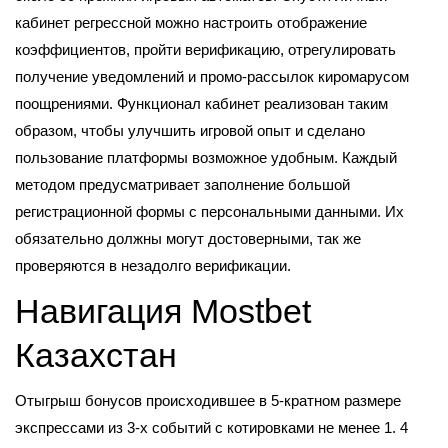
кабинет регрессной можно настроить отображение
коэффициентов, пройти верификацию, отрегулировать
получение уведомлений и промо-рассылок киромарусом
поощрениями. Функционал кабинет реализован таким
образом, чтобы улучшить игровой опыт и сделано
пользование платформы возможное удобным. Каждый
методом предусматривает заполнение большой
регистрационной формы с персональными данными. Их
обязательно должны могут достоверными, так же
проверяются в незадолго верификации.
Навигация Mostbet
Казахстан
Отыгрыш бонусов происходившее в 5-кратном размере
экспрессами из 3-х событий с котировками не менее 1. 4