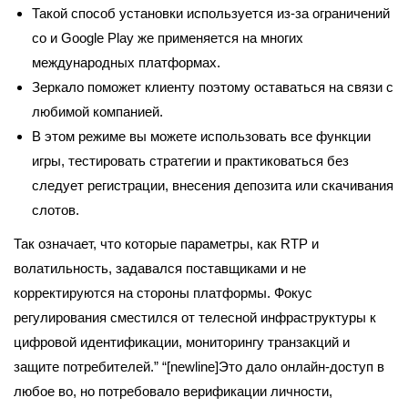
Такой способ установки используется из-за ограничений
со и Google Play же применяется на многих
международных платформах.
Зеркало поможет клиенту поэтому оставаться на связи с
любимой компанией.
В этом режиме вы можете использовать все функции
игры, тестировать стратегии и практиковаться без
следует регистрации, внесения депозита или скачивания
слотов.
Так означает, что которые параметры, как RTP и
волатильность, задавался поставщиками и не
корректируются на стороны платформы. Фокус
регулирования сместился от телесной инфраструктуры к
цифровой идентификации, мониторингу транзакций и
защите потребителей.” “[newline]Это дало онлайн-доступ в
любое во, но потребовало верификации личности,