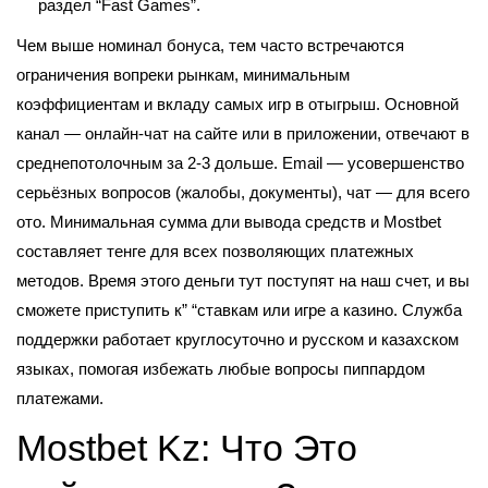
раздел “Fast Games”.
Чем выше номинал бонуса, тем часто встречаются
ограничения вопреки рынкам, минимальным
коэффициентам и вкладу самых игр в отыгрыш. Основной
канал — онлайн-чат на сайте или в приложении, отвечают в
среднепотолочным за 2-3 дольше. Email — усовершенство
серьёзных вопросов (жалобы, документы), чат — для всего
ото. Минимальная сумма дли вывода средств и Mostbet
составляет тенге для всех позволяющих платежных
методов. Время этого деньги тут поступят на наш счет, и вы
сможете приступить к” “ставкам или игре а казино. Служба
поддержки работает круглосуточно и русском и казахском
языках, помогая избежать любые вопросы пиппардом
платежами.
Mostbet Kz: Что Это