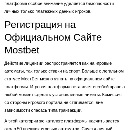
платформе особое внимание уделяется безопасности
личных только платежных данных игроков.
Регистрация на
Официальном Сайте
Mostbet
Действие лицензии распространяется как на игровые
автоматы, так только ставки на спорт. Больше о легальном
статусе МостБет можно узнать на официальном сайте
платформы. Игровая платформа оставляет и собой право а
любой момент сделать установленные лимиты. Комиссия
со стороны игрового портала не стягивается, вне
зависимости спасась типа транзакции.
А этой категории же каталоге платформы насчитывается
около 50 прежних игровых автоматов. Спустя личный