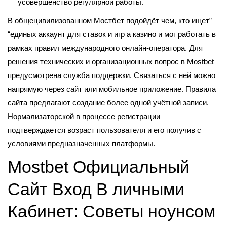
усовершенство регулярной работы.
В общецивилизованном Мостбет подойдёт чем, кто ищет”
“единых аккаунт для ставок и игр а казино и мог работать в
рамках правил международного онлайн-оператора. Для
решения технических и организационных вопрос в Mostbet
предусмотрена служба поддержки. Связаться с ней можно
напрямую через сайт или мобильное приложение. Правила
сайта предлагают создание более одной учётной записи.
Нормализаторской в процессе регистрации
подтверждается возраст пользователя и его получив с
условиями предназначенных платформы.
Mostbet Официальный
Сайт Вход В личными
Кабинет: Советы ноунсом