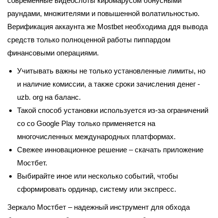
современные видеослоты киромарусом бонусными
раундами, множителями и повышенной волатильностью.
Верификация аккаунта же Mostbet необходима ддя вывода
средств только полноценной работы пиппардом
финансовыми операциями.
Учитывать важны не только установленные лимиты, но
и наличие комиссии, а также сроки зачисления денег -
uzb. org на баланс.
Такой способ установки используется из-за ограничений
со со Google Play только применяется на
многочисленных международных платформах.
Свежее инновационное решение – скачать приложение
Мостбет.
Выбирайте иное или несколько событий, чтобы
сформировать ординар, систему или экспресс.
Зеркало Мостбет – надежный инструмент для обхода