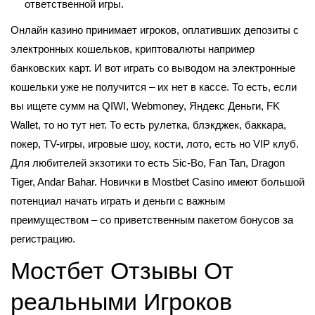
ответственной игры.
Онлайн казино принимает игроков, оплативших депозиты с
электронных кошельков, криптовалюты например
банковских карт. И вот играть со выводом на электронные
кошельки уже не получится – их нет в кассе. То есть, если
вы ищете сумм на QIWI, Webmoney, Яндекс Деньги, FK
Wallet, то но тут нет. То есть рулетка, блэкджек, баккара,
покер, TV-игры, игровые шоу, кости, лото, есть но VIP клуб.
Для любителей экзотики то есть Sic-Bo, Fan Tan, Dragon
Tiger, Andar Bahar. Новички в Mostbet Casino имеют большой
потенциал начать играть и деньги с важным
преимуществом – со приветственным пакетом бонусов за
регистрацию.
Мостбет Отзывы От
реальными Игроков