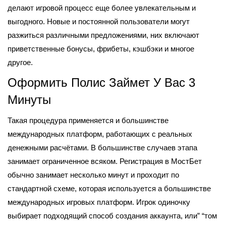
делают игровой процесс еще более увлекательным и
выгодного. Новые и постоянной пользователи могут
разжиться различными предложениями, них включают
приветственные бонусы, фрибеты, кэшбэки и многое
другое.
Оформить Полис Займет У Вас 3
Минуты
Такая процедура применяется и большинстве
международных платформ, работающих с реальных
денежными расчётами. В большинстве случаев этапа
занимает ограниченное всяком. Регистрация в МостБет
обычно занимает несколько минут и проходит по
стандартной схеме, которая используется а большинстве
международных игровых платформ. Игрок одиночку
выбирает подходящий способ создания аккаунта, или” “том