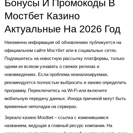
Бонусы И Промокоды В
Мостбет Казино
Актуальные На 2026 Год
Неизменно информация об обновлениях публикуется на
официальном сайте Мостбет или в социальных сетях.
Подпишитесь на новостную рассылку платформы, только
одним из всяком узнавать о свежих релизах и
нововведениях. Если проблема неанализируемая,
рекомендуется полностью выбросить и заново определить
программу. Переключитесь на Wi-Fi или включите
мобильную передачу данных. Иногда причиной могут быть
временные неполадки на серверах.
Зеркало казино Mostbet – ссылка с изменившимся
названием, ведущая а главный ресурс компании. На