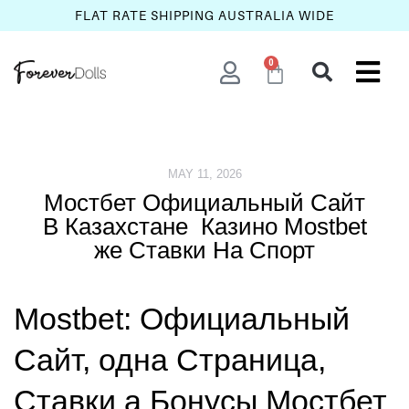
FLAT RATE SHIPPING AUSTRALIA WIDE
0
MAY 11, 2026
Мостбет Официальный Сайт
В Казахстане ️ Казино Mostbet
же Ставки На Спорт
Mostbet: Официальный
Сайт, одна Страница,
Ставки а Бонусы Мостбет