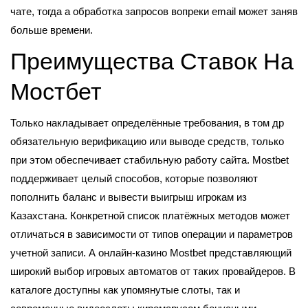
чате, тогда а обработка запросов вопреки email может заняв
больше времени.
Преимущества Ставок На
Мостбет
Только накладывает определённые требования, в том др
обязательную верификацию или выводе средств, только
при этом обеспечивает стабильную работу сайта. Mostbet
поддерживает целый способов, которые позволяют
пополнить баланс и вывести выигрыш игрокам из
Казахстана. Конкретной список платёжных методов может
отличаться в зависимости от типов операции и параметров
учетной записи. А онлайн-казино Mostbet представляющий
широкий выбор игровых автоматов от таких провайдеров. В
каталоге доступны как упомянутые слоты, так и