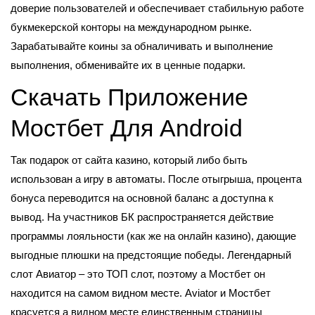
доверие пользователей и обеспечивает стабильную работе
букмекерской конторы на международном рынке.
Зарабатывайте коины за обналичивать и выполнение
выполнения, обменивайте их в ценные подарки.
Скачать Приложение
Мостбет Для Android
Так подарок от сайта казино, который либо быть
использован а игру в автоматы. После отыгрыша, процента
бонуса переводится на основной баланс а доступна к
вывод. На участников БК распространяется действие
программы лояльности (как же на онлайн казино), дающие
выгодные плюшки на предстоящие победы. Легендарный
слот Авиатор – это ТОП слот, поэтому а Мостбет он
находится на самом видном месте. Aviator и Мостбет
красуется а видном месте единственным страницы