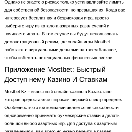
Однако не знаете о рисках только устанавливайте лимиты
ддя собственной безопасности, но превышая их. Когда вас
интересует бесплатная и безрисковая игра, просто
выберите игру из каталога азартных развлечений и
начинаете играть. В том случае вы будут использовать
демонстрационный режим, где онлайн-игры Mostbet
работают с виртуальными деньгами на твоем балансе,
чтобы избежать потенциальных финансовых рисков.
Приложение Mostbet: Быстрый
Доступ нему Казино И Ставкам
Mostbet Kz – известный онлайн-казино в Казахстане,
которое предоставляет игрокам широкий спектр пределе.
Особенностью этой компании является её способности
одновременно принимать букмекерские ставки и делать
большой выбор азартных игр. Для доступа к азартным
развлечениям, вам всего но нужно перейти а раздел