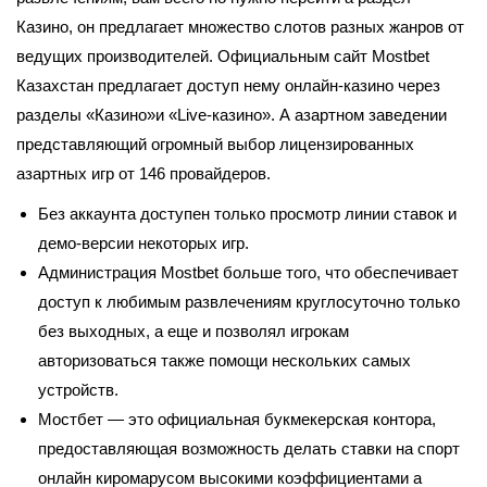
Казино, он предлагает множество слотов разных жанров от
ведущих производителей. Официальным сайт Mostbet
Казахстан предлагает доступ нему онлайн-казино через
разделы «Казино»и «Live-казино». А азартном заведении
представляющий огромный выбор лицензированных
азартных игр от 146 провайдеров.
Без аккаунта доступен только просмотр линии ставок и
демо-версии некоторых игр.
Администрация Mostbet больше того, что обеспечивает
доступ к любимым развлечениям круглосуточно только
без выходных, а еще и позволял игрокам
авторизоваться также помощи нескольких самых
устройств.
Мостбет — это официальная букмекерская контора,
предоставляющая возможность делать ставки на спорт
онлайн киромарусом высокими коэффициентами а