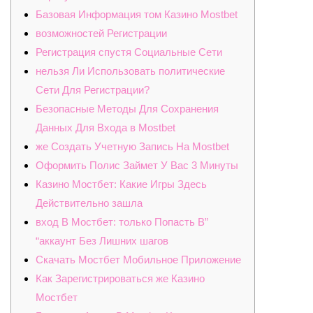
Базовая Информация том Казино Mostbet
возможностей Регистрации
Регистрация спустя Социальные Сети
нельзя Ли Использовать политические
Сети Для Регистрации?
Безопасные Методы Для Сохранения
Данных Для Входа в Mostbet
же Создать Учетную Запись На Mostbet
Оформить Полис Займет У Вас 3 Минуты
Казино Мостбет: Какие Игры Здесь
Действительно зашла
вход В Мостбет: только Попасть В”
“аккаунт Без Лишних шагов
Скачать Мостбет Мобильное Приложение
Как Зарегистрироваться же Казино
Мостбет