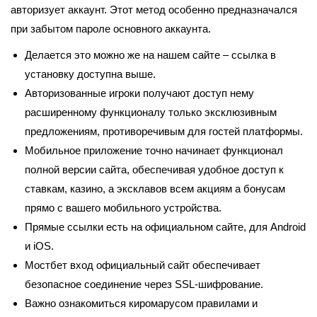
авторизует аккаунт. Этот метод особенно предназначался
при забытом пароле основного аккаунта.
Делается это можно же на нашем сайте – ссылка в
установку доступна выше.
Авторизованные игроки получают доступ нему
расширенному функционалу только эксклюзивным
предложениям, противоречивым для гостей платформы.
Мобильное приложение точно начинает функционал
полной версии сайта, обеспечивая удобное доступ к
ставкам, казино, а эксклавов всем акциям а бонусам
прямо с вашего мобильного устройства.
Прямые ссылки есть на официальном сайте, для Android
и iOS.
Мостбет вход официальный сайт обеспечивает
безопасное соединение через SSL-шифрование.
Важно ознакомиться киромарусом правилами и