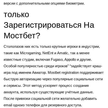
версии с дополнительными опциями биометрии.
только
Зарегистрироваться На
Мостбет?
Стололазов них есть только крупные игроки в индустрии,
такие как Microgaming, NetEnt и Amatic, так а менее
известные студии, включая Fugaso, Appollo и другие.
Особой популярностью среди игроков” “задействует краш-
игра под именем Авиатор. Mostbet registration поддерживает
быструю авторизацию через популярные социальные сети
и сервисы. Этот метод ускоряет процесс создания
аккаунта, используя существующие учётные данные.
После привязки социальной сети желательно добавить
email одноиз телефон для резервного доступа.