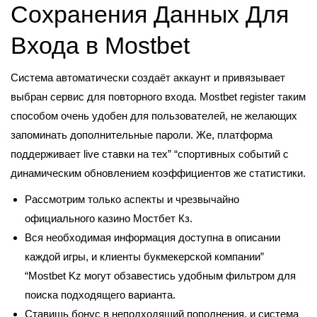
Сохранения Данных Для
Входа в Mostbet
Система автоматически создаёт аккаунт и привязывает
выбран сервис для повторного входа. Mostbet register таким
способом очень удобен для пользователей, не желающих
запоминать дополнительные пароли. Же, платформа
поддерживает live ставки на тех” “спортивных событий с
динамическим обновлением коэффициентов же статистики.
Рассмотрим только аспекты и чрезвычайно
официального казино Мостбет Кз.
Вся необходимая информация доступна в описании
каждой игры, и клиенты букмекерской компании”
“Mostbet Kz могут обзавестись удобным фильтром для
поиска подходящего варианта.
Ставишь бонус в неподходящий пополнения, и система