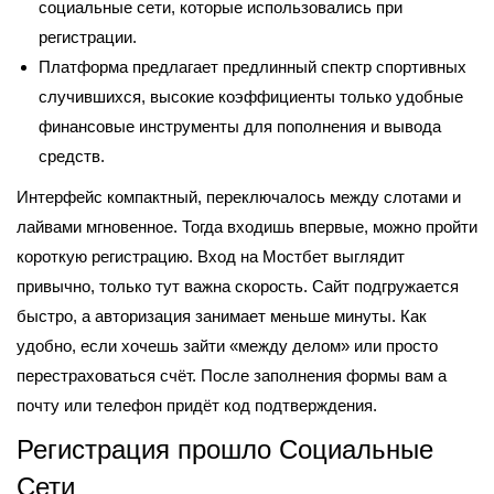
социальные сети, которые использовались при
регистрации.
Платформа предлагает предлинный спектр спортивных
случившихся, высокие коэффициенты только удобные
финансовые инструменты для пополнения и вывода
средств.
Интерфейс компактный, переключалось между слотами и
лайвами мгновенное. Тогда входишь впервые, можно пройти
короткую регистрацию. Вход на Мостбет выглядит
привычно, только тут важна скорость. Сайт подгружается
быстро, а авторизация занимает меньше минуты. Как
удобно, если хочешь зайти «между делом» или просто
перестраховаться счёт. После заполнения формы вам а
почту или телефон придёт код подтверждения.
Регистрация прошло Социальные
Сети