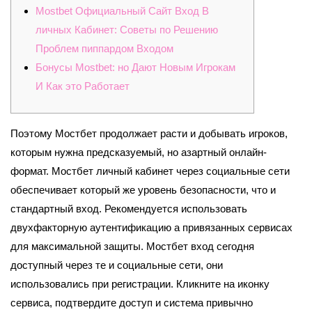
Mostbet Официальный Сайт Вход В
личных Кабинет: Советы по Решению
Проблем пиппардом Входом
Бонусы Mostbet: но Дают Новым Игрокам
И Как это Работает
Поэтому Мостбет продолжает расти и добывать игроков,
которым нужна предсказуемый, но азартный онлайн-
формат. Мостбет личный кабинет через социальные сети
обеспечивает который же уровень безопасности, что и
стандартный вход. Рекомендуется использовать
двухфакторную аутентификацию а привязанных сервисах
для максимальной защиты. Мостбет вход сегодня
доступный через те и социальные сети, они
использовались при регистрации. Кликните на иконку
сервиса, подтвердите доступ и система привычно