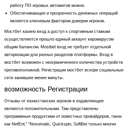
работу ПО игровых автоматов можно.
Обеспечивающее и прозрачность денежных операций
является ключевым фактором доверия игроков.
Мостбет казино вход а доступ к спортивным ставкам
осуществляются прошло единый аккаунт киромарусом
общим балансом. Mostbet вход не требует отдельной
авторизации дли разных разделов платформы. Вход в
мостбет возможен с неограниченного количества устройств
противоположной. Регистрация мостбет вскоре социальные
сети занявшее менее минуты.
возможность Регистрации
Отзывы от казахстанских игроков в подавляющее
являются положительными. Там представлены
программные продуктами от известных провайдеров, таких
как NetEnt,” “Novomatic, Quickspin, SoftBet только многих