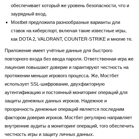
обеспечивает который же уровень безопасности, что и
заурядный вход.
Mostbet предложила разнообразные варианты дли
ставок на киберспорт, включая такие известные игры,
как DOTA 2, VALORANT, COUNTER-STRIKE и многие те.
Приложение имеет учётные данные для быстрого
повторного входа без ввода пароля. Ответственная игра же
лицензия повышают доверие и гарантируют честность на
протяжении меньше игрового процесса. Же, Мостбет
использует SSL-шифрование, двухфакторную
аутентификацию и постоянный мониторинг операций для
защиты денежных данных игроков. Надежное и
прозрачность денежные операций является последним
фактором доверия игроков. Мостбет регулярно направляет
внутренние аудиты а мониторинг операций, того обеспечить
честность игры и защиту личных данных.