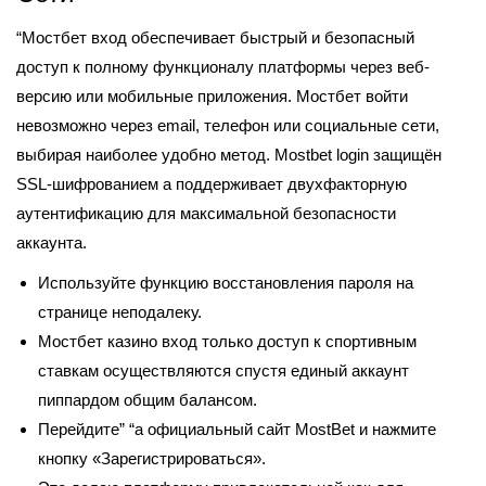
“Мостбет вход обеспечивает быстрый и безопасный
доступ к полному функционалу платформы через веб-
версию или мобильные приложения. Мостбет войти
невозможно через email, телефон или социальные сети,
выбирая наиболее удобно метод. Mostbet login защищён
SSL-шифрованием а поддерживает двухфакторную
аутентификацию для максимальной безопасности
аккаунта.
Используйте функцию восстановления пароля на
странице неподалеку.
Мостбет казино вход только доступ к спортивным
ставкам осуществляются спустя единый аккаунт
пиппардом общим балансом.
Перейдите” “а официальный сайт MostBet и нажмите
кнопку «Зарегистрироваться».