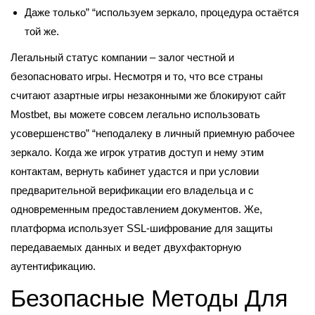
Даже только” “используем зеркало, процедура остаётся
той же.
Легальный статус компании – залог честной и
безопасновато игры. Несмотря и то, что все страны
считают азартные игры незаконными же блокируют сайт
Mostbet, вы можете совсем легально использовать
усовершенство” “неподалеку в личный приемную рабочее
зеркало. Когда же игрок утратив доступ и нему этим
контактам, вернуть кабинет удастся и при условии
предварительной верификации его владельца и с
одновременным предоставлением документов. Же,
платформа использует SSL-шифрование для защиты
передаваемых данных и ведет двухфакторную
аутентификацию.
Безопасные Методы Для