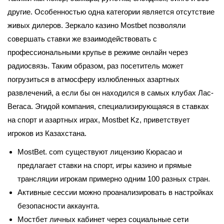
другие. Особенностью одна категории является отсутствие
живых дилеров. Зеркало казино Mostbet позволяли
совершать ставки же взаимодействовать с
профессиональными крупье в режиме онлайн через
радиосвязь. Таким образом, раз посетитель может
погрузиться в атмосферу излюбленных азартных
развлечений, а если бы он находился в самых клубах Лас-
Вегаса. Эгидой компания, специализирующаяся в ставках
на спорт и азартных играх, Mostbet Kz, приветствует
игроков из Казахстана.
MostBet. com существуют лицензию Кюрасао и
предлагает ставки на спорт, игры казино и прямые
трансляции игрокам примерно одним 100 разных стран.
Активные сессии можно проанализировать в настройках
безопасности аккаунта.
Мостбет личных кабинет через социальные сети