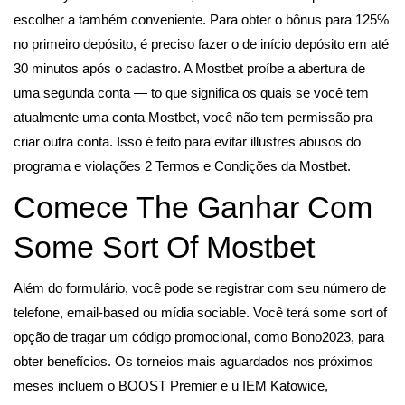
escolher a também conveniente. Para obter o bônus para 125%
no primeiro depósito, é preciso fazer o de início depósito em até
30 minutos após o cadastro. A Mostbet proíbe a abertura de
uma segunda conta — to que significa os quais se você tem
atualmente uma conta Mostbet, você não tem permissão pra
criar outra conta. Isso é feito para evitar illustres abusos do
programa e violações 2 Termos e Condições da Mostbet.
Comece The Ganhar Com
Some Sort Of Mostbet
Além do formulário, você pode se registrar com seu número de
telefone, email-based ou mídia sociable. Você terá some sort of
opção de tragar um código promocional, como Bono2023, para
obter benefícios. Os torneios mais aguardados nos próximos
meses incluem o BOOST Premier e u IEM Katowice,