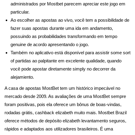
administrados por Mostbet parecem apreciar este jogo em
particular.
Ao escolher as apostas ao vivo, você tem a possibilidade de
fazer suas apostas durante uma ida em andamento,
possuindo as probabilidades transformando em tempo
genuine de acordo apresentando o jogo.
Também no aplicativo está disponível para assistir some sort
of partidas ao palpitante em excelente qualidade, quando
você pode apostar diretamente simply no decorrer da
alejamiento.
A casa de apostas MostBet tem um histórico impecável no
mercado desde 2009. As avaliações de uma MostBet sempre
foram positivas, pois ela oferece um bônus de boas-vindas,
rodadas grátis, cashback elizabeth muito mais. Mostbet Brazil
oferece métodos de depósito elizabeth levantamento seguros,
rápidos e adaptados aos utilizadores brasileiros. É uma