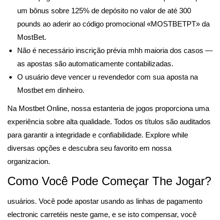
um bônus sobre 125% de depósito no valor de até 300
pounds ao aderir ao código promocional «MOSTBETPT» da
MostBet.
Não é necessário inscrição prévia mhh maioria dos casos —
as apostas são automaticamente contabilizadas.
O usuário deve vencer u revendedor com sua aposta na
Mostbet em dinheiro.
Na Mostbet Online, nossa estanteria de jogos proporciona uma
experiência sobre alta qualidade. Todos os títulos são auditados
para garantir a integridade e confiabilidade. Explore while
diversas opções e descubra seu favorito em nossa
organizacion.
Como Você Pode Começar The Jogar?
usuários. Você pode apostar usando as linhas de pagamento
electronic carretéis neste game, e se isto compensar, você