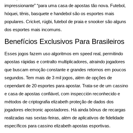
impressionante” “para uma casa de apostas tão nova. Futebol,
hóquei, tênis, basquete e handebol são os esportes mais
populares. Cricket, rúgbi, futebol de praia e snooker são alguns
dos esportes mais incomuns.
Benefícios Exclusivos Para Brasileiros
Esses jogos fazem uso algoritmos em speed real, permitindo
apostas rápidas e contralto multiplicadores, atraindo jogadores
que buscam emoção constante e grandes retornos em poucos
segundos. Tem mais de 3 mil jogos, além de opções de
cependant de 20 esportes para apostar. Trata-se de um cassino
e casa de apostas confiável, com inspección reconhecido e
métodos de criptografia elizabeth proteção de dados dos
jogadores electronic apostadores. Há ainda bônus de recargas
realizadas nas sextas-feiras, além de aplicativos de fidelidade
específicos para cassino elizabeth apostas esportivas.