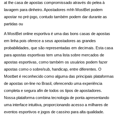
at the casa de apostas compromissado através do pelea à
lavagem para dinheiro. Apostadores mhh MostBet podem
apostar no pré-jogo, contudo também podem dar durante as
partidas ou
A MostBet online esportiva é uma das bons casas de apostas
em linha pois oferece a seus apostadores as grandes
probabilidades, que são representadas em decimais. Esta casa
para apostas esportivas tem uma lista sobre mercados de
apostas esportivas, como também os usuários podem fazer
apostas como o sobre/sub, handicap, entre diferentes. O
Mostbet é reconhecido como alguma das principais plataformas
de apostas on-line no Brasil, oferecendo uma experiência
completa e segura afin de todos os tipos de apostadores.
Nossa plataforma combina tecnologia de ponta apresentando
uma interface intuitiva, proporcionando acesso a milhares de
eventos esportivos e jogos de cassino para alta qualidade.