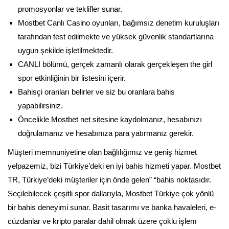
promosyonlar ve teklifler sunar.
Mostbet Canlı Casino oyunları, bağımsız denetim kuruluşları
tarafından test edilmekte ve yüksek güvenlik standartlarına
uygun şekilde işletilmektedir.
CANLI bölümü, gerçek zamanlı olarak gerçekleşen the girl
spor etkinliğinin bir listesini içerir.
Bahisçi oranları belirler ve siz bu oranlara bahis
yapabilirsiniz.
Öncelikle Mostbet net sitesine kaydolmanız, hesabınızı
doğrulamanız ve hesabınıza para yatırmanız gerekir.
Müşteri memnuniyetine olan bağlılığımız ve geniş hizmet
yelpazemiz, bizi Türkiye’deki en iyi bahis hizmeti yapar. Mostbet
TR, Türkiye’deki müşteriler için önde gelen” “bahis noktasıdır.
Seçilebilecek çeşitli spor dallarıyla, Mostbet Türkiye çok yönlü
bir bahis deneyimi sunar. Basit tasarımı ve banka havaleleri, e-
cüzdanlar ve kripto paralar dahil olmak üzere çoklu işlem