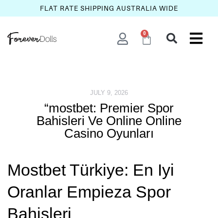
FLAT RATE SHIPPING AUSTRALIA WIDE
0
JULY 9, 2026
“mostbet: Premier Spor
Bahisleri Ve Online Online
Casino Oyunları
Mostbet Türkiye: En Iyi
Oranlar Empieza Spor
Bahisleri