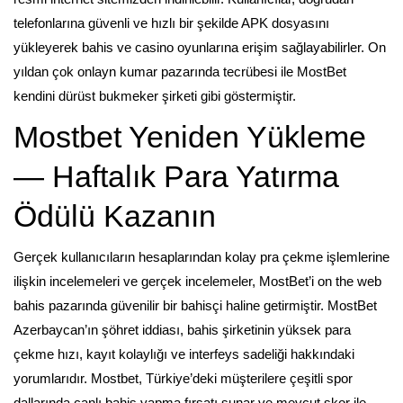
telefonlarına güvenli ve hızlı bir şekilde APK dosyasını
yükleyerek bahis ve casino oyunlarına erişim sağlayabilirler. On
yıldan çok onlayn kumar pazarında tecrübesi ile MostBet
kendini dürüst bukmeker şirketi gibi göstermiştir.
Mostbet Yeniden Yükleme
— Haftalık Para Yatırma
Ödülü Kazanın
Gerçek kullanıcıların hesaplarından kolay pra çekme işlemlerine
ilişkin incelemeleri ve gerçek incelemeler, MostBet’i on the web
bahis pazarında güvenilir bir bahisçi haline getirmiştir. MostBet
Azerbaycan’ın şöhret iddiası, bahis şirketinin yüksek para
çekme hızı, kayıt kolaylığı ve interfeys sadeliği hakkındaki
yorumlarıdır. Mostbet, Türkiye’deki müşterilere çeşitli spor
dallarında canlı bahis yapma fırsatı sunar ve mevcut skor ile