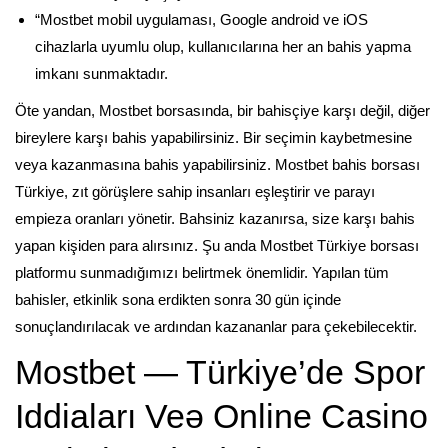
“Mostbet mobil uygulaması, Google android ve iOS
cihazlarla uyumlu olup, kullanıcılarına her an bahis yapma
imkanı sunmaktadır.
Öte yandan, Mostbet borsasında, bir bahisçiye karşı değil, diğer
bireylere karşı bahis yapabilirsiniz. Bir seçimin kaybetmesine
veya kazanmasına bahis yapabilirsiniz. Mostbet bahis borsası
Türkiye, zıt görüşlere sahip insanları eşleştirir ve parayı
empieza oranları yönetir. Bahsiniz kazanırsa, size karşı bahis
yapan kişiden para alırsınız. Şu anda Mostbet Türkiye borsası
platformu sunmadığımızı belirtmek önemlidir. Yapılan tüm
bahisler, etkinlik sona erdikten sonra 30 gün içinde
sonuçlandırılacak ve ardından kazananlar para çekebilecektir.
Mostbet — Türkiye’de Spor
Iddiaları Veə Online Casino