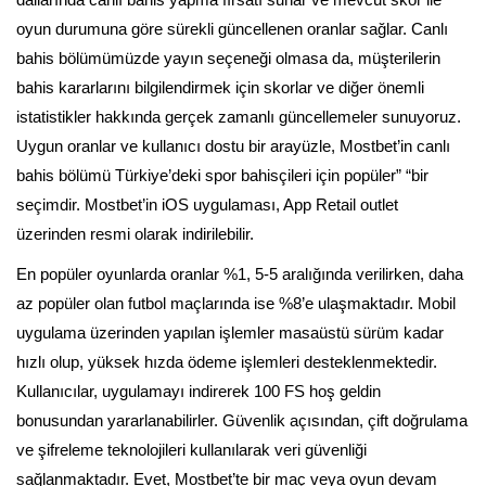
oyun durumuna göre sürekli güncellenen oranlar sağlar. Canlı
bahis bölümümüzde yayın seçeneği olmasa da, müşterilerin
bahis kararlarını bilgilendirmek için skorlar ve diğer önemli
istatistikler hakkında gerçek zamanlı güncellemeler sunuyoruz.
Uygun oranlar ve kullanıcı dostu bir arayüzle, Mostbet’in canlı
bahis bölümü Türkiye’deki spor bahisçileri için popüler” “bir
seçimdir. Mostbet’in iOS uygulaması, App Retail outlet
üzerinden resmi olarak indirilebilir.
En popüler oyunlarda oranlar %1, 5-5 aralığında verilirken, daha
az popüler olan futbol maçlarında ise %8’e ulaşmaktadır. Mobil
uygulama üzerinden yapılan işlemler masaüstü sürüm kadar
hızlı olup, yüksek hızda ödeme işlemleri desteklenmektedir.
Kullanıcılar, uygulamayı indirerek 100 FS hoş geldin
bonusundan yararlanabilirler. Güvenlik açısından, çift doğrulama
ve şifreleme teknolojileri kullanılarak veri güvenliği
sağlanmaktadır. Evet, Mostbet’te bir maç veya oyun devam