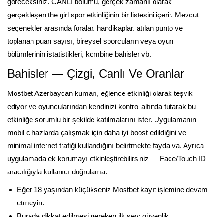
göreceksiniz. CANLI bölümü, gerçek zamanlı olarak
gerçekleşen the girl spor etkinliğinin bir listesini içerir. Mevcut
seçenekler arasında foralar, handikaplar, atılan punto ve
toplanan puan sayısı, bireysel sporcuların veya oyun
bölümlerinin istatistikleri, kombine bahisler vb.
Bahisler — Çizgi, Canlı Ve Oranlar
Mostbet Azerbaycan kumarı, eğlence etkinliği olarak teşvik
ediyor ve oyuncularından kendinizi kontrol altında tutarak bu
etkinliğe sorumlu bir şekilde katılmalarını ister. Uygulamanın
mobil cihazlarda çalışmak için daha iyi boost edildiğini ve
minimal internet trafiği kullandığını belirtmekte fayda va. Ayrıca
uygulamada ek korumayı etkinleştirebilirsiniz — Face/Touch ID
aracılığıyla kullanıcı doğrulama.
Eğer 18 yaşından küçükseniz Mostbet kayıt işlemine devam
etmeyin.
Burada dikkat edilmesi gereken ilk şey; güvenlik