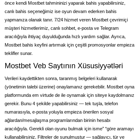
önce kendi Mostbet tahmininizi yaparak bahis yapabilirsiniz,
canlı bahis seçeneğimiz ise oyun devam ederken bahis
yapmanıza olanak tanır. 7/24 hizmet veren Mostbet çevrimiçi
müşteri hizmetlerimiz, canlı sohbet, e-posta ve Telegram
aracılığıyla ihtiyaç duyulduğunda hızlı yardım sağlar. Ayrıca,
Mostbet bahis keyfini artırmak için çeşitli promosyonlar empieza
teklifler sunar.
Mostbet Veb Saytının Xüsusiyyətləri
Verileri kaydettikten sonra, taranmış belgeleri kullanarak
(yönetimin talebi üzerine) onaylamanız gerekebilir. Mostbet oyna
platformunda em virtude de ile oynamak için siteye kaydolmanız
gerekir. Bunu 4 şekilde yapabilirsiniz — tek tuşla, telefon
numarasıyla, e-posta yoluyla empieza önerilen sosyal
ağlardan/mesajlaşma programlarından birinin hesabı
aracılığıyla. Gerekli olan oyunu bulmak için isme” “göre aramayı
kullanabilirsiniz. Filtreler de sunulmuştur — sağlayıcı, tür ve