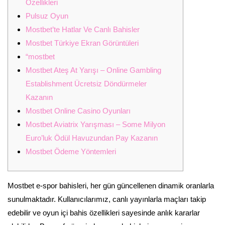
Özellikleri
Pulsuz Oyun
Mostbet’te Hatlar Ve Canlı Bahisler
Mostbet Türkiye Ekran Görüntüleri
“mostbet
Mostbet Ateş At Yarışı – Online Gambling
Establishment Ücretsiz Döndürmeler
Kazanın
Mostbet Online Casino Oyunları
Mostbet Aviatrix Yarışması – Some Milyon
Euro’luk Ödül Havuzundan Pay Kazanın
Mostbet Ödeme Yöntemleri
Mostbet e-spor bahisleri, her gün güncellenen dinamik oranlarla
sunulmaktadır. Kullanıcılarımız, canlı yayınlarla maçları takip
edebilir ve oyun içi bahis özellikleri sayesinde anlık kararlar