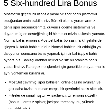
5 Six-hundred Lira Bonus
Mostbet’in geçerli bir lisansla yasal bir spor bahis platformu
olduğundan emin olabilirsiniz. Sürekli olumlu yorumlarımız,
geniş spor seçeneklerimiz, güvenilir ödeme sistemimiz ve
duyarlı müşteri desteğimiz gibi hizmetlerimizin kalitesini yansıtır.
Normal bahis empieza Mostbet bahis borsası, farklı şekillerde
işleyen iki farklı bahis türüdür. Normal bahiste, bir etkinliğin ya
da oyunun sonucuna bahis yapmak için bir bahisçiyle bahis
oynarsınız. Bahisçi oranları belirler ve siz bu oranlara bahis
yapabilirsiniz. Para çekme işlemleri için genellikle pra yatırma ile
aynı yöntemleri kullanırlar.
MostBet çevrimiçi spor bahisleri, online casino oyunları ve
çok daha fazlasını sunan meşru bir çevrimiçi bahis sitesidir.
Filtreler de sunulmuştur — sağlayıcı, tür empieza özellik
(bonus, ücretsiz spinler, jackpot, threat oyunu, yüksek
oynaklık vb. ).