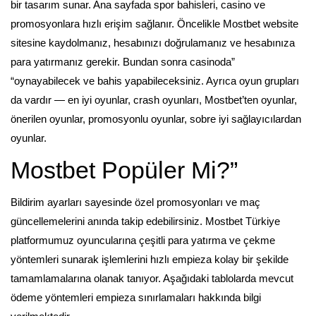
bir tasarım sunar. Ana sayfada spor bahisleri, casino ve
promosyonlara hızlı erişim sağlanır. Öncelikle Mostbet website
sitesine kaydolmanız, hesabınızı doğrulamanız ve hesabınıza
para yatırmanız gerekir. Bundan sonra casinoda”
“oynayabilecek ve bahis yapabileceksiniz. Ayrıca oyun grupları
da vardır — en iyi oyunlar, crash oyunları, Mostbet’ten oyunlar,
önerilen oyunlar, promosyonlu oyunlar, sobre iyi sağlayıcılardan
oyunlar.
Mostbet Popüler Mi?”
Bildirim ayarları sayesinde özel promosyonları ve maç
güncellemelerini anında takip edebilirsiniz. Mostbet Türkiye
platformumuz oyuncularına çeşitli para yatırma ve çekme
yöntemleri sunarak işlemlerini hızlı empieza kolay bir şekilde
tamamlamalarına olanak tanıyor. Aşağıdaki tablolarda mevcut
ödeme yöntemleri empieza sınırlamaları hakkında bilgi