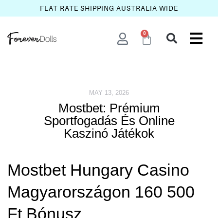
FLAT RATE SHIPPING AUSTRALIA WIDE
0
MAY 13, 2026
Mostbet: Prémium
Sportfogadás És Online
Kaszinó Játékok
Mostbet Hungary Casino
Magyarországon 160 500
Ft Bónusz