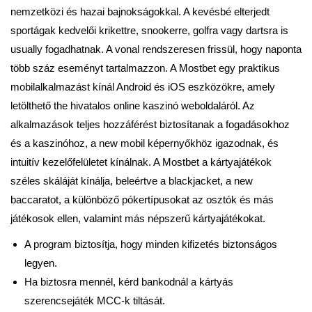
nemzetközi és hazai bajnokságokkal. A kevésbé elterjedt
sportágak kedvelői krikettre, snookerre, golfra vagy dartsra is
usually fogadhatnak. A vonal rendszeresen frissül, hogy naponta
több száz eseményt tartalmazzon. A Mostbet egy praktikus
mobilalkalmazást kínál Android és iOS eszközökre, amely
letölthető the hivatalos online kaszinó weboldaláról. Az
alkalmazások teljes hozzáférést biztosítanak a fogadásokhoz
és a kaszinóhoz, a new mobil képernyőkhöz igazodnak, és
intuitív kezelőfelületet kínálnak. A Mostbet a kártyajátékok
széles skáláját kínálja, beleértve a blackjacket, a new
baccaratot, a különböző pókertípusokat az osztók és más
játékosok ellen, valamint más népszerű kártyajátékokat.
A program biztosítja, hogy minden kifizetés biztonságos
legyen.
Ha biztosra mennél, kérd bankodnál a kártyás
szerencsejáték MCC-k tiltását.