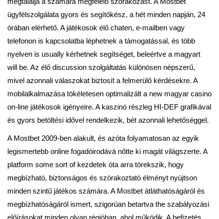
megtalálja a számára megfelelő szórakozást. A Mostbet
ügyfélszolgálata gyors és segítőkész, a hét minden napján, 24
órában elérhető. A játékosok élő chaten, e-mailben vagy
telefonon is kapcsolatba léphetnek a támogatással, és több
nyelven is usually kérhetnek segítséget, beleértve a magyart
will be. Az élő discussion szolgáltatás különösen népszerű,
mivel azonnali válaszokat biztosít a felmerülő kérdésekre. A
mobilalkalmazása tökéletesen optimalizált a new magyar casino
on-line játékosok igényeire. A kaszinó részleg HI-DEF grafikával
és gyors betöltési idővel rendelkezik, bét azonnali lehetőséggel.
A Mostbet 2009-ben alakult, és azóta folyamatosan az egyik
legismertebb online fogadóirodává nőtte ki magát világszerte. A
platform some sort of kezdetek óta arra törekszik, hogy
megbízható, biztonságos és szórakoztató élményt nyújtson
minden szintű játékos számára. A Mostbet átláthatóságáról és
megbízhatóságáról ismert, szigorúan betartva the szabályozási
előírásokat minden olyan régióban, ahol működik. A befizetés