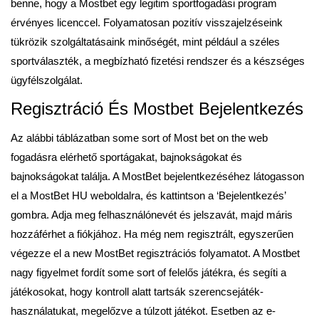
benne, hogy a Mostbet egy legitim sportfogadási program
érvényes licenccel. Folyamatosan pozitív visszajelzéseink
tükrözik szolgáltatásaink minőségét, mint például a széles
sportválaszték, a megbízható fizetési rendszer és a készséges
ügyfélszolgálat.
Regisztráció És Mostbet Bejelentkezés
Az alábbi táblázatban some sort of Most bet on the web
fogadásra elérhető sportágakat, bajnokságokat és
bajnokságokat találja. A MostBet bejelentkezéséhez látogasson
el a MostBet HU weboldalra, és kattintson a ‘Bejelentkezés’
gombra. Adja meg felhasználónevét és jelszavát, majd máris
hozzáférhet a fiókjához. Ha még nem regisztrált, egyszerűen
végezze el a new MostBet regisztrációs folyamatot. A Mostbet
nagy figyelmet fordít some sort of felelős játékra, és segíti a
játékosokat, hogy kontroll alatt tartsák szerencsejáték-
használatukat, megelőzve a túlzott játékot. Esetben az e-