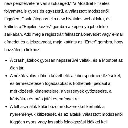
new pénzfelvételre van szükséged,” “a MostBet kifizetés
folyamata is gyors és egyszerű, a választott módszertől
függően. Csak látogass el a new hivatalos weboldalra, és
kattints a “Bejelentkezés” gombra a képernyő jobb felső
sarkában. Add meg a regisztrált felhasználónevedet vagy e-mail
címedet és a jelszavadat, majd kattints az “Enter” gombra, hogy
hozzáférj a fiókhoz.
A crash játékok gyorsan népszerűvé váltak, és a Mostbet az
élen jár.
A nézők valós időben követhetik a kibersportmérkőzéseket,
és természetesen fogadásokat is köthetnek, például a
mérkőzések kimenetelére, a versenyek győzteseire, a
kártyákra és más játékeseményekre.
A felhasználók különböző módszerekkel kérhetik a
nyereményük kifizetését, és az általuk választott módszertől
függően gyors vagy lassabb feldolgozási időkkel kell