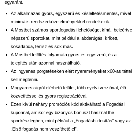
egyaránt.
Az alkalmazás gyors, egyszerű és késleltetésmentes, mivel
minimális rendszerkövetelményekkel rendelkezik.
A Mostbet számos sportfogadási lehetőséget kínál, beleértve
népszerű sportokat, mint például a labdarúgás, krikett,
kosárlabda, tenisz és sok más.
A Mostbet letöltés folyamata gyors és egyszerű, és a
telepítés után azonnal használható.
Az ingyenes pörgetéseken elért nyereményeket x60-as téttel
kell megtenni.
Magyarországról elérhető felület, több nyelvi verzióval, élő
közvetítéssel és gyors regisztrációval.
Ezen kívül néhány promóciós kód aktiválható a Fogadási
kuponnal, amikor egy bizonyos bónuszt használ the
sportrészlegben, mint például a „Fogadásbiztosítás” vagy az
„Első fogadás nem veszíthető el”.