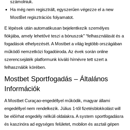
számolniuk.
Ha még nem regisztrált, egyszerűen végezze el a new
MostBet regisztrációs folyamatot.
E lépések után automatikusan bejelentkezik személyes
fiókjába, amely lehetővé teszi a bónuszok” “felhasználását és a
fogadások elhelyezését. A Mostbet a világ legtöbb országában
működő nemzetközi fogadóiroda. Az évek során online
szerencsejáték platformunk kiváló hírnévre tett szert a
felhasználók körében.
Mostbet Sportfogadás – Általános
Információk
A Mostbet Curaçao-engedéllyel működik, magyar állami
engedéllyel nem rendelkezik. Július 1-től fizetésblokkolást will
be előírhat engedély nélküli oldalakra. A system sportfogadásra
és kaszinóra ad egységes felületet, mobilon és asztali gépen