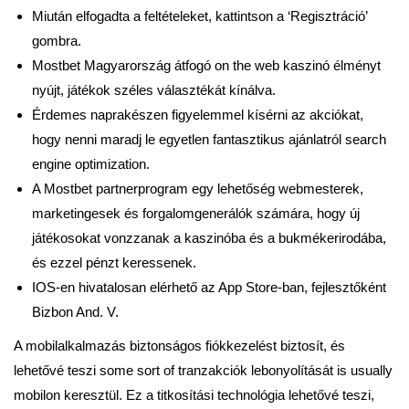
Miután elfogadta a feltételeket, kattintson a ‘Regisztráció’
gombra.
Mostbet Magyarország átfogó on the web kaszinó élményt
nyújt, játékok széles választékát kínálva.
Érdemes naprakészen figyelemmel kísérni az akciókat,
hogy nenni maradj le egyetlen fantasztikus ajánlatról search
engine optimization.
A Mostbet partnerprogram egy lehetőség webmesterek,
marketingesek és forgalomgenerálók számára, hogy új
játékosokat vonzzanak a kaszinóba és a bukmékerirodába,
és ezzel pénzt keressenek.
IOS-en hivatalosan elérhető az App Store-ban, fejlesztőként
Bizbon And. V.
A mobilalkalmazás biztonságos fiókkezelést biztosít, és
lehetővé teszi some sort of tranzakciók lebonyolítását is usually
mobilon keresztül. Ez a titkosítási technológia lehetővé teszi,