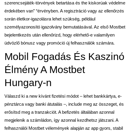
szerencsejáték-törvények betartása és the kiskorúak védelme
érdekében van” “érvényben. A regisztráció vagy az ellenőrzés
során életkor-igazolásra lehet szükség, például
személyazonosító igazolvány bemutatásával. Az első Mostbet
bejelentkezés után ellenőrizd, hogy elérhető-e valamilyen
üdvözlő bónusz vagy promóció új felhasználók számára.
Mobil Fogadás És Kaszinó
Élmény A Mostbet
Hungary-n
Válaszd ki a new kívánt fizetési módot – lehet bankkártya, e-
pénztárca vagy banki átutalás –, include meg az összeget, és
erősítsd meg a tranzakciót. A befizetés általában azonnal
megjelenik a számládon, így azonnal kezdhetsz játszani. A
felhasználói Mostbet vélemények alapján az app gyors, stabil