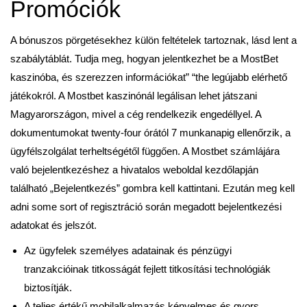
Promóciók
A bónuszos pörgetésekhez külön feltételek tartoznak, lásd lent a
szabálytáblát. Tudja meg, hogyan jelentkezhet be a MostBet
kaszinóba, és szerezzen információkat” “the legújabb elérhető
játékokról. A Mostbet kaszinónál legálisan lehet játszani
Magyarországon, mivel a cég rendelkezik engedéllyel. A
dokumentumokat twenty-four órától 7 munkanapig ellenőrzik, a
ügyfélszolgálat terheltségétől függően. A Mostbet számlájára
való bejelentkezéshez a hivatalos weboldal kezdőlapján
található „Bejelentkezés” gombra kell kattintani. Ezután meg kell
adni some sort of regisztráció során megadott bejelentkezési
adatokat és jelszót.
Az ügyfelek személyes adatainak és pénzügyi
tranzakcióinak titkosságát fejlett titkosítási technológiák
biztosítják.
A teljes értékű mobilalkalmazás kényelmes és gyors