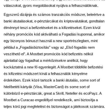
válaszokat, gyors megoldásokat nyújtva a felhasználóknak.
Egyszerű dizájnja és számos tranzakciós módszer, beleértve a
banki átutalásokat, e-pénztárcákat és kriptovalutákat, gondtalan
élménnyé teszi a befizetéseket és a kifizetéseket. Ezen kívül
néhány promóciós kód aktiválható a Fogadási kuponnal, amikor
egy bizonyos bónuszt használ a new sportrészlegben, mint
például a „Fogadásbiztosítás” vagy az „Első fogadás nem
veszíthető el”. A Mostbet promóciós kód befizetés nélkül
ajánlattal úgy fogadhat a mérkőzésekre anélkül, hogy
kockáztatná a new fő egyenlegét. A Mostbet többféle befizetési
és kifizetési módszert kínál a felhasználók kényelme
érdekében. Ezek közé tartozik a banki átutalás, some sort of
hitel/betéti kártyák (Visa, MasterCard) és some sort of
különböző e-pénztárcák, great a Skrill, Neteller és ecoPayz. A
Mostbet a Curacao engedéllyel rendelkezik, ami biztosítja a
teljes körű jogi megfelelést és biztonságot a játékosok számára.