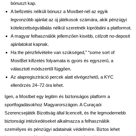
bónuszt kap.
A befizetés nélküli bónusz a Mostbet-nél az egyik
legvonzóbb ajánlat az új játékosok számára, akik pénzügyi
kötelezettségvállalás nélkül szeretnék kipróbálni a platformot.
A magyar felhasználók jellemzően kisebb, célzott no-deposit
ajánlatokat kapnak.
Ha the pénzfelvételre van szükséged,” “some sort of
MostBet kifizetés folyamata is gyors és egyszerű, a
választott módszertől függően.
Az alapregisztráció percek alatt elvégezhető, a KYC
ellenőrzés 24–72 óra lehet.
Igen, a Mostbet egy legitim és biztonságos platform a
sportfogadásokhoz Magyarországon. A Curaçaói
Szerencsejáték Bizottság által licencelt, és the legmodernebb
biztonsági intézkedéseket alkalmazza a felhasználók
személyes és pénzügyi adatainak védelmére. Biztos lehet