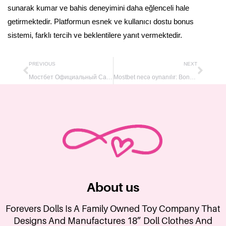
sunarak kumar ve bahis deneyimini daha eğlenceli hale
getirmektedir. Platformun esnek ve kullanıcı dostu bonus
sistemi, farklı tercih ve beklentilere yanıt vermektedir.
PREVIOUS
NEXT
Мостбет Официальный Сайт Букмекера И Казино
Mostbet necə oynanılır: Bonus və mükafatların tam təhlili
About us
Forevers Dolls Is A Family Owned Toy Company That
Designs And Manufactures 18” Doll Clothes And