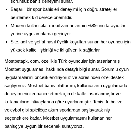
sorunsuz bahis deneyimi sunar.
Başarılı bir spor bahisleri deneyimi için doğru stratejiler
belirlemek kid derece önemlidir.
Modern kullanıcılar mobil zamanlarının %89’unu tarayıcılar
yerine uygulamalarda geçiriyor.
Site, adil ve şeffaf nasıl üyelik koşulları sunar, her oyuncu için
yüksek kaliteli işbirliği ve iki güvenlik sağlarlar.
Mostbetapk. com, özellikle Türk oyuncular için tasarlanmış
Mostbet uygulaması hakkında detaylı bilgi sunar. Sorumlu oyun
uygulamalarını önceliklendiriyoruz ve adresinden özel destek
sağlıyoruz. Mostbet bahis platformu, kullanıcıların uygulamada
deneyimlerini enhance etmek için dikkatle tasarlanmıştır ve
kullanıcıların ihtiyaçlarına göre uyarlanmıştır. Tenis, futbol ve
voleybol gibi spicilège akım sporlardan başlayarak niş
seçeneklere kadar, Mostbet uygulamasını kullanan her
bahisçiye uygun bir seçenek sunuyoruz.