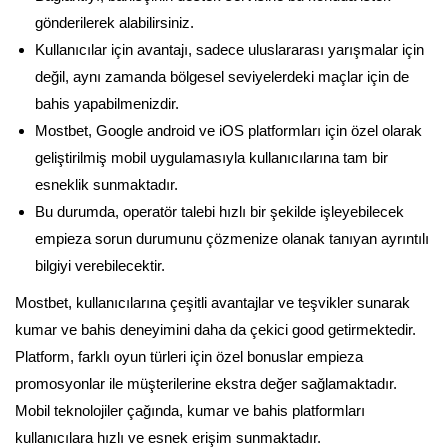
gönderilerek alabilirsiniz.
Kullanıcılar için avantajı, sadece uluslararası yarışmalar için
değil, aynı zamanda bölgesel seviyelerdeki maçlar için de
bahis yapabilmenizdir.
Mostbet, Google android ve iOS platformları için özel olarak
geliştirilmiş mobil uygulamasıyla kullanıcılarına tam bir
esneklik sunmaktadır.
Bu durumda, operatör talebi hızlı bir şekilde işleyebilecek
empieza sorun durumunu çözmenize olanak tanıyan ayrıntılı
bilgiyi verebilecektir.
Mostbet, kullanıcılarına çeşitli avantajlar ve teşvikler sunarak
kumar ve bahis deneyimini daha da çekici good getirmektedir.
Platform, farklı oyun türleri için özel bonuslar empieza
promosyonlar ile müşterilerine ekstra değer sağlamaktadır.
Mobil teknolojiler çağında, kumar ve bahis platformları
kullanıcılara hızlı ve esnek erişim sunmaktadır.