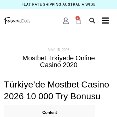
FLAT RATE SHIPPING AUSTRALIA WIDE
0
MAY 15, 2026
Mostbet Trkiyede Online
Casino 2020
Türkiye’de Mostbet Casino
2026 10 000 Try Bonusu
Content