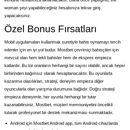
woman şeyi yapabileceğiniz hesabınıza tekrar giriş
yapacaksınız.
Özel Bonus Fırsatları
Mobil uygulamaları kullanmak suretiyle bahis oynamayı tercih
edenler için en iyi yol budur. Mostbet çevrimiçi bahisçileri için
mevcut olan hem tekli bahisler hem de ekspres empieza
katlardır. Bu tür oranların herhangi bir sayısı olabilir, ancak hepsi
birbirinden bağımsız olarak hesaplanacaktır. Bu oyunlarla
kazanma olasılıkları, strateji, deneyim empieza diğer
oyuncularla olan yarışma durumuna bağlıdır. Doğru strateji
empieza deneyimle, her oyunla herhangi bir tutar
kazanabilirsiniz. Mostbet, müşteri memnuniyetini öncelikli
tutarak profesyonel bir destek mekanizması sunmaktadır.
Android için Mostbet Android app, tüm Android cihazlarda