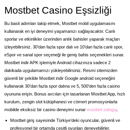
Mostbet Casino Eşsizliği
Bu basit adımları takip etmek, Mostbet mobil uygulamasını
kullanarak en iyi deneyimi yaşamanızı sağlayacaktır. Canlı
sporlar ve etkinlikler üzerinden anlık bahisler yaparak maçları
izleyebilirsiniz. 30’dan fazla spor dalı ve 10’dan fazla canlı spor,
eSpor ve sanal spor seçeneği ile geniş bahis seçenekleri sunar.
Mostbet indir APK işlemiyle Android cihazınıza sadece 2
dakikada uygulamamızı yükleyebilirsiniz. Resmi sitemizden
güvenli bir şekilde Mostbet indir Google android seçeneğini
kullanarak 30’dan fazla spor dalına ve 5, 500’den fazla casino
oyununa erişin. Bonus avcıları için tasarlanan Mostbet App, hızlı
kurulum, zengin slot kütüphanesi ve cömert promosyonlarla
mobilde eksiksiz bir casino deneyimi sunar
mostbet zaloguj
.
Mostbet giriş sayesinde Türkiye’deki oyuncular, güvenli ve
profesyonel bir ortamda çeşitli oyunları deneyebilirler.