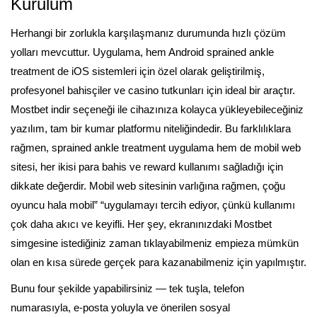
Kurulum
Herhangi bir zorlukla karşılaşmanız durumunda hızlı çözüm
yolları mevcuttur. Uygulama, hem Android sprained ankle
treatment de iOS sistemleri için özel olarak geliştirilmiş,
profesyonel bahisçiler ve casino tutkunları için ideal bir araçtır.
Mostbet indir seçeneği ile cihazınıza kolayca yükleyebileceğiniz
yazılım, tam bir kumar platformu niteliğindedir. Bu farklılıklara
rağmen, sprained ankle treatment uygulama hem de mobil web
sitesi, her ikisi para bahis ve reward kullanımı sağladığı için
dikkate değerdir. Mobil web sitesinin varlığına rağmen, çoğu
oyuncu hala mobil” “uygulamayı tercih ediyor, çünkü kullanımı
çok daha akıcı ve keyifli. Her şey, ekranınızdaki Mostbet
simgesine istediğiniz zaman tıklayabilmeniz empieza mümkün
olan en kısa sürede gerçek para kazanabilmeniz için yapılmıştır.
Bunu four şekilde yapabilirsiniz — tek tuşla, telefon
numarasıyla, e-posta yoluyla ve önerilen sosyal