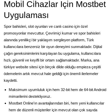
Mobil Cihazlar Için Mostbet
Uygulaması
Spor bahisleri, slot oyunları ve canlı casino için özel
promosyonlar mevcuttur. Çevrimiçi kumar ve spor bahisleri
alanında yenilikçi bir yaklaşım sergileyen platform, Türk
kullanıcılara benzersiz bir oyun deneyimi sunmaktadır. Dijital
çağın gereksinimlerini karşılayan bu uygulama, kullanıcılara
hızlı, güvenli ve keyifli bir ortam sağlamaktadır. Marka, ana
türkiye website sitesi için birçok dilde olduğu empieza çeşitli
ödemelerin artık mevcut hale geldiği için önemli ilerlemeler
kaydetti.
Maksimum uyumluluk için hem 32-bit hem de 64-bit Android
mimarilerini destekliyoruz.
Mostbet Online’ın avantajlarından biri, hem yeni kullanıcılar
hem de düzenli müşteriler için mevcut olan çok sayıda