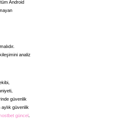
n tüm Android
olmayan
malıdır.
kileşimini analiz
kibi,
niyeti,
yinde güvenlik
 aylık güvenlik
mostbet güncel
.