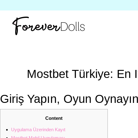
Mostbet Türkiye: En I
Giriş Yapın, Oyun Oynayı
Content
Uygulama Üzerinden Kayıt
Mostbet Mobil Uygulaması