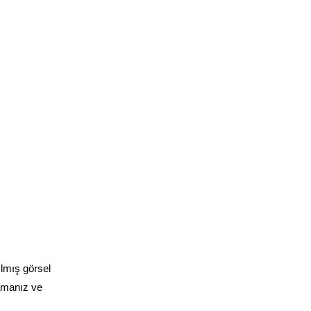
ılmış görsel
lamanız ve