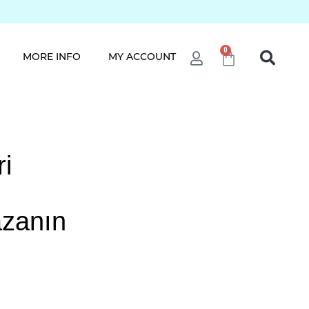
0
MORE INFO
MY ACCOUNT
ri
azanın