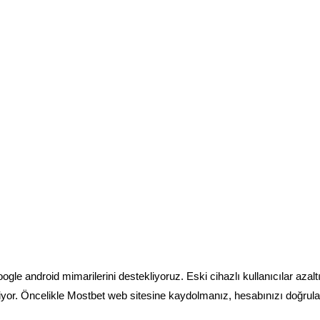
e android mimarilerini destekliyoruz. Eski cihazlı kullanıcılar azalt
biliyor. Öncelikle Mostbet web sitesine kaydolmanız, hesabınızı doğru