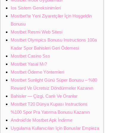
Ios Sistem Gereksinimleri
Моstbеt’tе Yеnі Zіуаrеtçіlеr İçіn Ноşgеldіn
Воnusu
Mostbet Resmi Web Sitesi
Mostbet Olympics Bonusu Instructions 100a
Kadar Spor Bahisleri Geri Ödemesi
Mostbet Casino Sss
Mostbet Yasal Mı?
Mostbet Ödeme Yöntemleri
Mostbet Sunlight Günü Süper Bonusu – %80
Reward Ve Ücretsiz Döndürmeler Kazanın
Bahisler — Çizgi, Canlı Ve Oranlar
Mostbet T20 Dünya Kupası Instructions
%100 Spor Pra Yatırma Bonusu Kazanın
Android’de Mostbet Apk İndirme
Uygulama Kullanıcıları Için Bonuslar Empieza