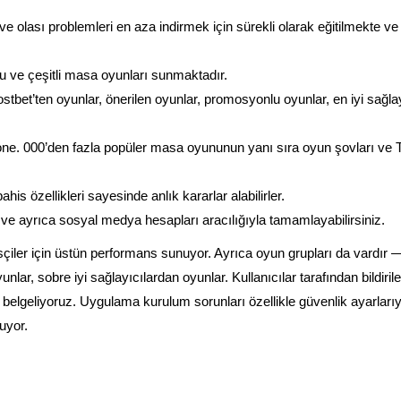
 olası problemleri en aza indirmek için sürekli olarak eğitilmekte ve
u ve çeşitli masa oyunları sunmaktadır.
stbet’ten oyunlar, önerilen oyunlar, promosyonlu oyunlar, en iyi sağla
 one. 000’den fazla popüler masa oyununun yanı sıra oyun şovları ve 
ahis özellikleri sayesinde anlık kararlar alabilirler.
le ve ayrıca sosyal medya hesapları aracılığıyla tamamlayabilirsiniz.
er için üstün performans sunuyor. Ayrıca oyun grupları da vardır — 
lar, sobre iyi sağlayıcılardan oyunlar. Kullanıcılar tarafından bildiril
 belgeliyoruz. Uygulama kurulum sorunları özellikle güvenlik ayarları
uyor.