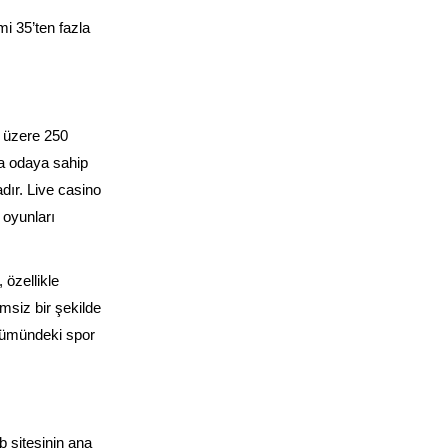
i 35’ten fazla
k üzere 250
la odaya sahip
dır. Live casino
 oyunları
 özellikle
msiz bir şekilde
bölümündeki spor
b sitesinin ana