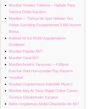
Mostbet Yeniden Yükleme – Haftalık Para
Yatırma Ödülü Kazanın
Mostbet — Türkiye’de Spor Iddiaları Veə
Online Gambling Establishment 5 600 Numen
Bonus
Android Ve Ios Mobil Uygulamaların
Özellikleri
Mostbet Popüler Mi?”
Mostbet Yasal Mı?
Mostbet Aviatrix Yarışması – 4 Milyon
Euro’luk Ödül Havuzundan Pay Kazanın
“mostbet
Mostbet Uygulamasını Indirebilir Miyim?
Mostbet Ateş At Yarışı Rapid Online Casino
Ücretsiz Döndürmeler Kazanın
Bahis Uygulaması Mobil Cihazlarda Var Mı?