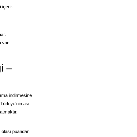
içerir.
ar.
 var.
i –
lama indirmesine
Türkiye’nin asıl
atmaktır.
ş olası puandan