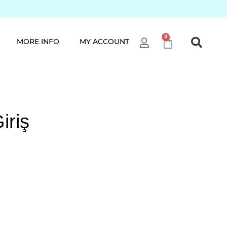
0
MORE INFO
MY ACCOUNT
iriş