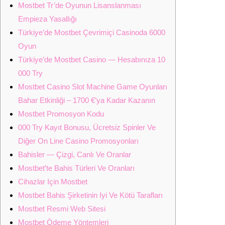
Mostbet Tr’de Oyunun Lisanslanması
Empieza Yasallığı
Türkiye’de Mostbet Çevrimiçi Casinoda 6000
Oyun
Türkiye’de Mostbet Casino — Hesabınıza 10
000 Try
Mostbet Casino Slot Machine Game Oyunları
Bahar Etkinliği – 1700 €’ya Kadar Kazanın
Mostbet Promosyon Kodu
000 Try Kayıt Bonusu, Ücretsiz Spinler Ve
Diğer On Line Casino Promosyonları
Bahisler — Çizgi, Canlı Ve Oranlar
Mostbet’te Bahis Türleri Ve Oranları
Cihazlar Için Mostbet
Mostbet Bahis Şirketinin Iyi Ve Kötü Tarafları
Mostbet Resmi Web Sitesi
Mostbet Ödeme Yöntemleri