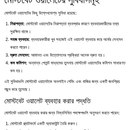
মোস্টবেট ওয়ালেটের কিছু উল্লেখযোগ্য সুবিধা রয়েছে:
নিরাপত্তা:
মোস্টবেট ওয়ালেটের নিরাপত্তা ব্যবস্থার কারণে ব্যবহারকারীদের তথ্য
সুরক্ষিত থাকে।
সহজ ব্যবহার:
ব্যবহারকারীরা খুব সহজেই এই ওয়ালেট ব্যবহার করে অর্থের লেনদেন
করতে পারেন।
দ্রুত লেনদেন:
আমানত এবং উত্তোলনের প্রক্রিয়া অনেক দ্রুত হয়।
কম কমিশন:
অন্যান্য পেমেন্ট মাধ্যমের তুলনায় মোস্টবেট ওয়ালেটের কমিশন সাধারণত
কম হয়।
এই সুবিধাগুলি মোস্টবেট ওয়ালেটকে অনলাইন গেমিং এবং বাজির জন্য একটি জনপ্রিয়
পছন্দ করে তুলেছে।
মোস্টবেট ওয়ালেট ব্যবহার করার পদ্ধতি
মোস্টবেট ওয়ালেট ব্যবহার করার জন্য নিম্নলিখিত পদক্ষেপগুলি অনুসরণ করতে পারেন:
মোস্টবেট প্ল্যাটফর্মে একটি অ্যাকাউন্ট তৈরি করুন।