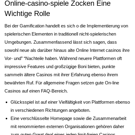
Online-casino-spiele Zocken Eine
Wichtige Rolle
Bei der Gamification handelt es sich o die Implementierung von
spielerischen Elementen in traditionell nicht-spielerischen
Umgebungen. Zusammenfassend lässt sich sagen, dass
sowohl neue als darüber hinaus alte Online Internet casinos ihre
Vor- und” “Nachteile haben. Während neuere Plattformen oft
impressive Features und großzügige Boni bieten, punkte
sammeln ältere Casinos mit ihrer Erfahrung ebenso ihrem
bewährten Ruf. Für allgemeine Fragen setzen gute On-line
Casinos auf einen FAQ-Bereich.
Glücksspiel ist auf einer Vielfältigkeit von Plattformen ebenso
in verschiedenen Richtungen angeboten.
Eine verschlüsselte Homepage sowie die Zusammenarbeit
mit renommierten externen Organisationen gehören daher
zum guten Great deal eines jeden limit-freien Casinos.