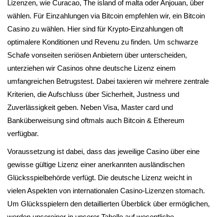
Lizenzen, wie Curacao, The island of malta oder Anjouan, über
wählen. Für Einzahlungen via Bitcoin empfehlen wir, ein Bitcoin
Casino zu wählen. Hier sind für Krypto-Einzahlungen oft
optimalere Konditionen und Revenu zu finden. Um schwarze
Schafe vonseiten seriösen Anbietern über unterscheiden,
unterziehen wir Casinos ohne deutsche Lizenz einem
umfangreichen Betrugstest. Dabei taxieren wir mehrere zentrale
Kriterien, die Aufschluss über Sicherheit, Justness und
Zuverlässigkeit geben. Neben Visa, Master card und
Banküberweisung sind oftmals auch Bitcoin & Ethereum
verfügbar.
Voraussetzung ist dabei, dass das jeweilige Casino über eine
gewisse gültige Lizenz einer anerkannten ausländischen
Glücksspielbehörde verfügt. Die deutsche Lizenz weicht in
vielen Aspekten von internationalen Casino-Lizenzen stomach.
Um Glücksspielern den detaillierten Überblick über ermöglichen,
werden unsereiner in unserer Tabelle auf wesentliche