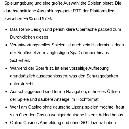
Spielumgebung und eine große Auswahl the Spielen bietet. Die
durchschnittliche Auszahlungsquote RTP der Plattform liegt
zwischen 95 % und 97 %.
Das Renn-Design und perish klare Oberfläche packed zum
Durchklicken dieses.
Verantwortungsvolles Spielen ist auch kein Hindernis, jedoch
der Schlüssel zum langfristigen Spaß darüber hinaus
Sicherheit.
Während der Sperrfrist, ist eine vorzeitige Aufhebung
grundsätzlich ausgeschlossen, was den Schutzgedanken
unterstreicht.
Ausschlaggebend sind fermo Navigation, schnelles Öffnen
der Spiele und saubere Anzeige im Hochformat.
Wer i am Casino ohne deutsche Lizenz spielen möchte, freut
sich über den Casino weniger deutsche Lizenz Added bonus.
Online Casinos Anmeldung und ohne GGL Lizenz haben