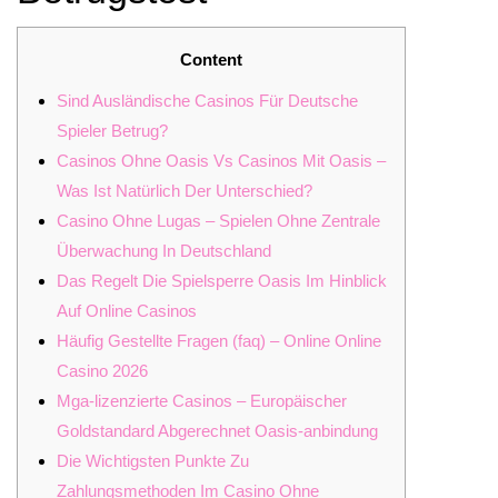
Content
Sind Ausländische Casinos Für Deutsche
Spieler Betrug?
Casinos Ohne Oasis Vs Casinos Mit Oasis –
Was Ist Natürlich Der Unterschied?
Casino Ohne Lugas – Spielen Ohne Zentrale
Überwachung In Deutschland
Das Regelt Die Spielsperre Oasis Im Hinblick
Auf Online Casinos
Häufig Gestellte Fragen (faq) – Online Online
Casino 2026
Mga-lizenzierte Casinos – Europäischer
Goldstandard Abgerechnet Oasis-anbindung
Die Wichtigsten Punkte Zu
Zahlungsmethoden Im Casino Ohne