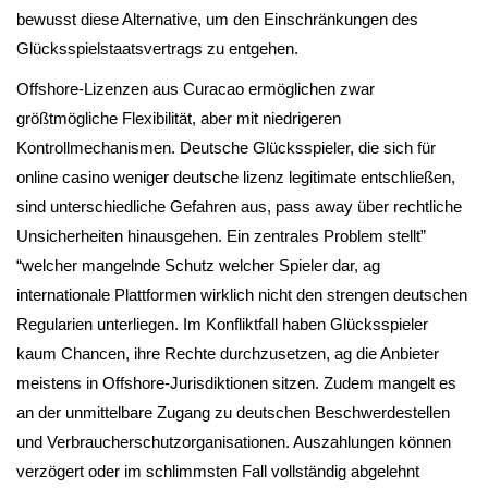
bewusst diese Alternative, um den Einschränkungen des
Glücksspielstaatsvertrags zu entgehen.
Offshore-Lizenzen aus Curacao ermöglichen zwar
größtmögliche Flexibilität, aber mit niedrigeren
Kontrollmechanismen. Deutsche Glücksspieler, die sich für
online casino weniger deutsche lizenz legitimate entschließen,
sind unterschiedliche Gefahren aus, pass away über rechtliche
Unsicherheiten hinausgehen. Ein zentrales Problem stellt”
“welcher mangelnde Schutz welcher Spieler dar, ag
internationale Plattformen wirklich nicht den strengen deutschen
Regularien unterliegen. Im Konfliktfall haben Glücksspieler
kaum Chancen, ihre Rechte durchzusetzen, ag die Anbieter
meistens in Offshore-Jurisdiktionen sitzen. Zudem mangelt es
an der unmittelbare Zugang zu deutschen Beschwerdestellen
und Verbraucherschutzorganisationen. Auszahlungen können
verzögert oder im schlimmsten Fall vollständig abgelehnt