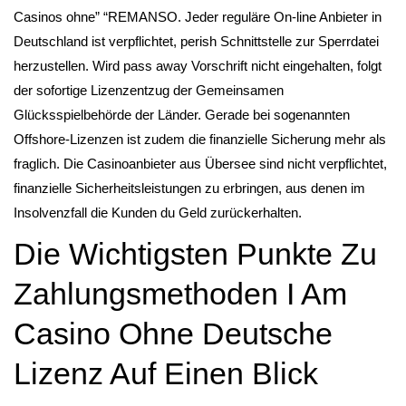
Casinos ohne” “REMANSO. Jeder reguläre On-line Anbieter in
Deutschland ist verpflichtet, perish Schnittstelle zur Sperrdatei
herzustellen. Wird pass away Vorschrift nicht eingehalten, folgt
der sofortige Lizenzentzug der Gemeinsamen
Glücksspielbehörde der Länder. Gerade bei sogenannten
Offshore-Lizenzen ist zudem die finanzielle Sicherung mehr als
fraglich. Die Casinoanbieter aus Übersee sind nicht verpflichtet,
finanzielle Sicherheitsleistungen zu erbringen, aus denen im
Insolvenzfall die Kunden du Geld zurückerhalten.
Die Wichtigsten Punkte Zu
Zahlungsmethoden I Am
Casino Ohne Deutsche
Lizenz Auf Einen Blick