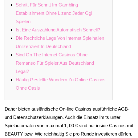
Schritt Für Schritt Im Gambling
Establishment Ohne Lizenz Jeder Ggl
Spielen
Ist Eine Auszahlung Automatisch Schnell?
Die Rechtliche Lage Von Internet Spielhallen
Unlizenziert In Deutschland
Sind On The Internet Casinos Ohne
Remanso Für Spieler Aus Deutschland
Legal?
Häufig Gestellte Wundern Zu Online Casinos
Ohne Oasis
Daher bieten ausländische On-line Casinos ausführliche AGB-
und Datenschutzerklärungen. Auch die Einsatzlimits unter
Spielautomaten von maximal 1, 00 € sind nur inside Casinos mit
BEAUTY bzw. Wie reichhaltig Sie pro Runde investieren dürfen,