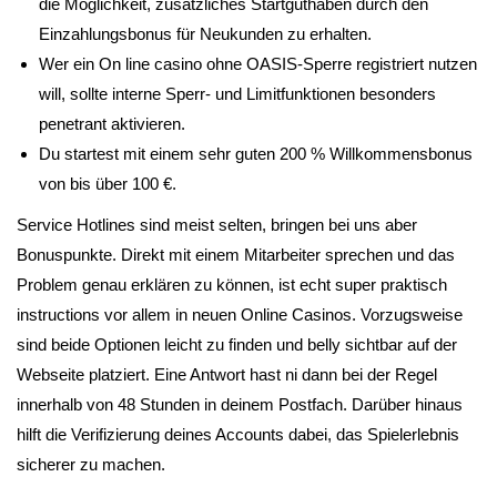
die Möglichkeit, zusätzliches Startguthaben durch den
Einzahlungsbonus für Neukunden zu erhalten.
Wer ein On line casino ohne OASIS-Sperre registriert nutzen
will, sollte interne Sperr- und Limitfunktionen besonders
penetrant aktivieren.
Du startest mit einem sehr guten 200 % Willkommensbonus
von bis über 100 €.
Service Hotlines sind meist selten, bringen bei uns aber
Bonuspunkte. Direkt mit einem Mitarbeiter sprechen und das
Problem genau erklären zu können, ist echt super praktisch
instructions vor allem in neuen Online Casinos. Vorzugsweise
sind beide Optionen leicht zu finden und belly sichtbar auf der
Webseite platziert. Eine Antwort hast ni dann bei der Regel
innerhalb von 48 Stunden in deinem Postfach. Darüber hinaus
hilft die Verifizierung deines Accounts dabei, das Spielerlebnis
sicherer zu machen.