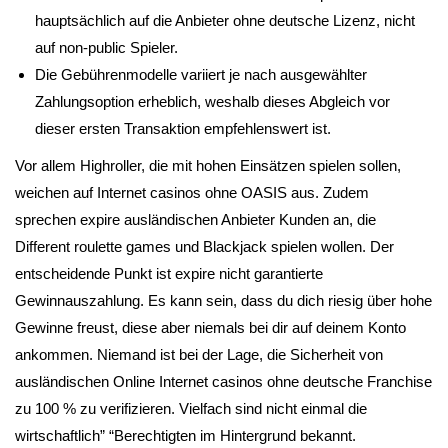
hauptsächlich auf die Anbieter ohne deutsche Lizenz, nicht
auf non-public Spieler.
Die Gebührenmodelle variiert je nach ausgewählter
Zahlungsoption erheblich, weshalb dieses Abgleich vor
dieser ersten Transaktion empfehlenswert ist.
Vor allem Highroller, die mit hohen Einsätzen spielen sollen,
weichen auf Internet casinos ohne OASIS aus. Zudem
sprechen expire ausländischen Anbieter Kunden an, die
Different roulette games und Blackjack spielen wollen. Der
entscheidende Punkt ist expire nicht garantierte
Gewinnauszahlung. Es kann sein, dass du dich riesig über hohe
Gewinne freust, diese aber niemals bei dir auf deinem Konto
ankommen. Niemand ist bei der Lage, die Sicherheit von
ausländischen Online Internet casinos ohne deutsche Franchise
zu 100 % zu verifizieren. Vielfach sind nicht einmal die
wirtschaftlich” “Berechtigten im Hintergrund bekannt.