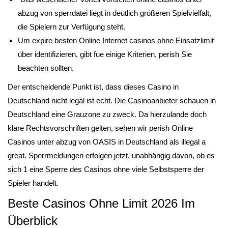
abzug von sperrdatei liegt in deutlich größeren Spielvielfalt,
die Spielern zur Verfügung steht.
Um expire besten Online Internet casinos ohne Einsatzlimit
über identifizieren, gibt fue einige Kriterien, perish Sie
beachten sollten.
Der entscheidende Punkt ist, dass dieses Casino in
Deutschland nicht legal ist echt. Die Casinoanbieter schauen in
Deutschland eine Grauzone zu zweck. Da hierzulande doch
klare Rechtsvorschriften gelten, sehen wir perish Online
Casinos unter abzug von OASIS in Deutschland als illegal a
great. Sperrmeldungen erfolgen jetzt, unabhängig davon, ob es
sich 1 eine Sperre des Casinos ohne viele Selbstsperre der
Spieler handelt.
Beste Casinos Ohne Limit 2026 Im
Überblick