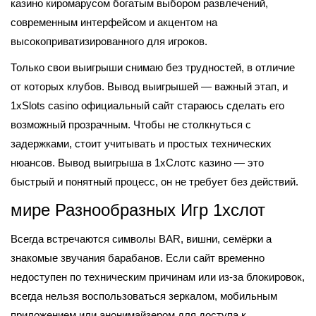
казино киромарусом богатым выбором развлечений,
современным интерфейсом и акцентом на
высокоприватизированного для игроков.
Только свои выигрыши снимаю без трудностей, в отличие
от которых клубов. Вывод выигрышей — важный этап, и
1хSlots casino официальный сайт стараюсь сделать его
возможный прозрачным. Чтобы не столкнуться с
задержками, стоит учитывать и простых технических
нюансов. Вывод выигрыша в 1хСлотс казино — это
быстрый и понятный процесс, он не требует без действий.
мире Разнообразных Игр 1хслот
Всегда встречаются символы BAR, вишни, семёрки а
знакомые звучания барабанов. Если сайт временно
недоступен по техническим причинам или из-за блокировок,
всегда нельзя воспользоваться зеркалом, мобильным
приложением или анонимайзером для доступа к