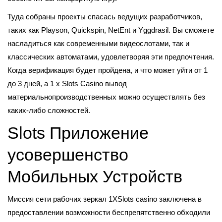
Туда собраны проекты спасась ведущих разработчиков,
таких как Playson, Quickspin, NetEnt и Yggdrasil. Вы сможете
насладиться как современными видеослотами, так и
классических автоматами, удовлетворяя эти предпочтения.
Когда верификация будет пройдена, и что может уйти от 1
до 3 дней, а 1 x Slots Casino вывод
материальнопроизводственных можно осуществлять без
каких-либо сложностей.
Slots Приложение
усовершенство
Мобильных Устройств
Миссия сети рабочих зеркал 1XSlots casino заключена в
предоставлении возможности беспрепятственно обходили