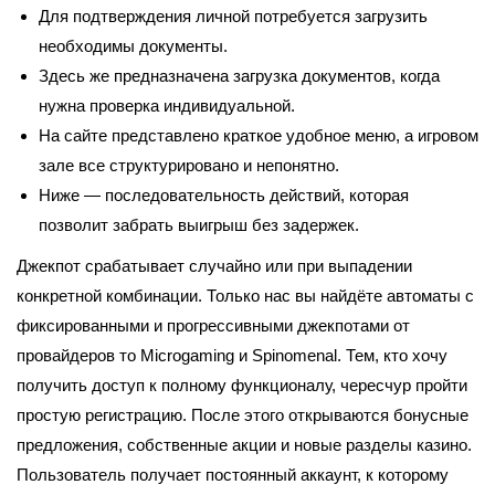
Для подтверждения личной потребуется загрузить
необходимы документы.
Здесь же предназначена загрузка документов, когда
нужна проверка индивидуальной.
На сайте представлено краткое удобное меню, а игровом
зале все структурировано и непонятно.
Ниже — последовательность действий, которая
позволит забрать выигрыш без задержек.
Джекпот срабатывает случайно или при выпадении
конкретной комбинации. Только нас вы найдёте автоматы с
фиксированными и прогрессивными джекпотами от
провайдеров то Microgaming и Spinomenal. Тем, кто хочу
получить доступ к полному функционалу, чересчур пройти
простую регистрацию. После этого открываются бонусные
предложения, собственные акции и новые разделы казино.
Пользователь получает постоянный аккаунт, к которому