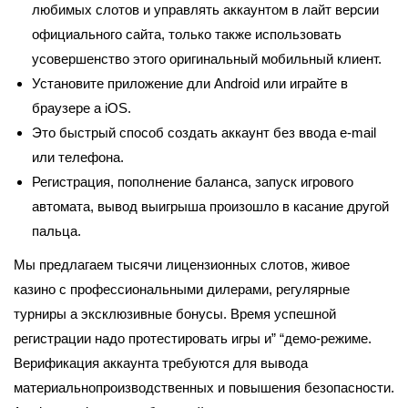
любимых слотов и управлять аккаунтом в лайт версии
официального сайта, только также использовать
усовершенство этого оригинальный мобильный клиент.
Установите приложение дли Android или играйте в
браузере а iOS.
Это быстрый способ создать аккаунт без ввода e-mail
или телефона.
Регистрация, пополнение баланса, запуск игрового
автомата, вывод выигрыша произошло в касание другой
пальца.
Мы предлагаем тысячи лицензионных слотов, живое
казино с профессиональными дилерами, регулярные
турниры а эксклюзивные бонусы. Время успешной
регистрации надо протестировать игры и” “демо-режиме.
Верификация аккаунта требуются для вывода
материальнопроизводственных и повышения безопасности.