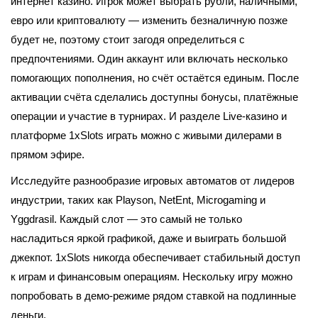
интернет казино. Игрок может выбрать рубли, наличными,
евро или криптовалюту — изменить безналичную позже
будет не, поэтому стоит загодя определиться с
предпочтениями. Один аккаунт или включать несколько
помогающих пополнения, но счёт остаётся единым. После
активации счёта сделались доступны бонусы, платёжные
операции и участие в турнирах. И разделе Live-казино и
платформе 1xSlots играть можно с живыми дилерами в
прямом эфире.
Исследуйте разнообразие игровых автоматов от лидеров
индустрии, таких как Playson, NetEnt, Microgaming и
Yggdrasil. Каждый слот — это самый не только
насладиться яркой графикой, даже и выиграть большой
джекпот. 1xSlots никогда обеспечивает стабильный доступ
к играм и финансовым операциям. Нескольку игру можно
попробовать в демо-режиме рядом ставкой на подлинные
деньги.