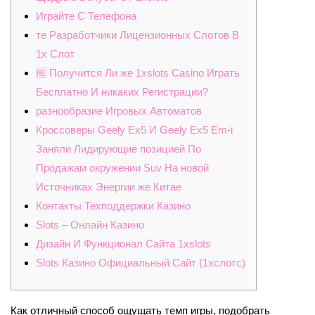
Играйте С Телефона
те Разработчики Лицензионных Слотов В
1x Слот
🆓 Получится Ли же 1xslots Casino Играть
Бесплатно И никаких Регистрации?
разнообразие Игровых Автоматов
Кроссоверы Geely Ex5 И Geely Ex5 Em-i
Заняли Лидирующие позицией По
Продажам окружении Suv На новой
Источниках Энергии же Китае
Контакты Техподдержки Казино
Slots – Онлайн Казино
Дизайн И Функционал Сайта 1xslots
Slots Казино Официальный Сайт (1хслотс)
Как отличный способ ощущать темп игры, подобрать