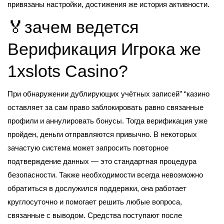
привязаны настройки, достижения же история активности.
🏅зачем ведется
Верификация Игрока же
1xslots Casino?
При обнаружении дублирующих учётных записей” “казино
оставляет за сам право заблокировать равно связанные
профили и аннулировать бонусы. Тогда верификация уже
пройден, деньги отправляются привычно. В некоторых
зачастую система может запросить повторное
подтверждение данных — это стандартная процедура
безопасности. Также необходимости всегда невозможно
обратиться в дослужился поддержки, она работает
круглосуточно и помогает решить любые вопроса,
связанные с выводом. Средства поступают после