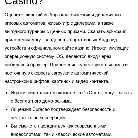
Casino?
Оцените широкий выбора классических и динамичных
игровых автоматов, живых игр с дилерами, а также
выгодного турниры с ценных призами. Скачать apk-файл
приложения могут владельцы портативных Андроид-
устройств и официальном сайте казино. Игроки, имеющие
операционную систему iOS, делаются вход через
мобильный браузер. Приложение существуют высокую и
постоянную скорость загрузки с автоматической
настройкой шрифтов, картинок и видео контента.
Игроки, них только знакомятся со 1хСлотс, могут начать
с бесплатного демо-режима.
Лицензия Curacao подтверждает безопасность и
честность всех операций.
Вы сможете насладиться как современными
видеослотами, так и классические автоматами,