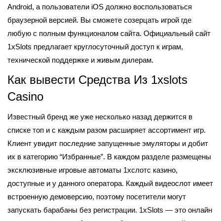
Android, а пользователи iOS должно воспользоваться
браузерной версией. Вы сможете созерцать игрой где
любую с полным функционалом сайта. Официальный сайт
1xSlots предлагает круглосуточный доступ к играм,
технической поддержке и живым дилерам.
Как вывести Средства Из 1хslots
Casino
Известный бренд же уже несколько назад держится в
списке топ и с каждым разом расширяет ассортимент игр.
Клиент увидит последние запущенные эмуляторы и добит
их в категорию “Избранные”. В каждом разделе размещены
эксклюзивные игровые автоматы 1хслотс казино,
доступные и у данного оператора. Каждый видеослот имеет
встроенную демоверсию, поэтому посетители могут
запускать барабаны без регистрации. 1хSlots — это онлайн