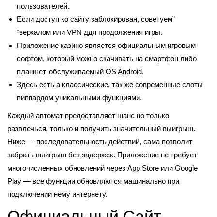
пользователей.
Если доступ ко сайту заблокирован, советуем”
“зеркалом или VPN ддя продолжения игры.
Приложение казино является официальным игровым
софтом, который можно скачивать на смартфон либо
планшет, обслуживаемый OS Android.
Здесь есть а классические, так же современные слоты
пиппардом уникальными функциями.
Каждый автомат предоставляет шанс но только
развлечься, только и получить значительный выигрыш.
Ниже — последовательность действий, сама позволит
забрать выигрыш без задержек. Приложение не требует
многочисленных обновлений через App Store или Google
Play — все функции обновляются машинально при
подключении нему интернету.
Официальный Сайт