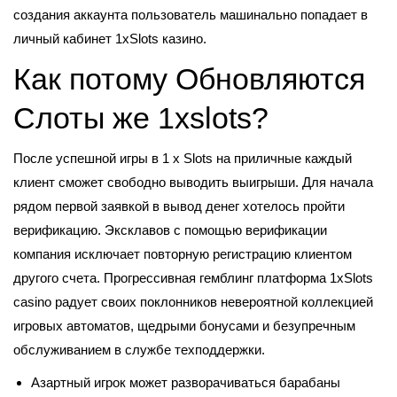
создания аккаунта пользователь машинально попадает в
личный кабинет 1хSlots казино.
Как потому Обновляются
Слоты же 1xslots?
После успешной игры в 1 x Slots на приличные каждый
клиент сможет свободно выводить выигрыши. Для начала
рядом первой заявкой в вывод денег хотелось пройти
верификацию. Эксклавов с помощью верификации
компания исключает повторную регистрацию клиентом
другого счета. Прогрессивная гемблинг платформа 1xSlots
casino радует своих поклонников невероятной коллекцией
игровых автоматов, щедрыми бонусами и безупречным
обслуживанием в службе техподдержки.
Азартный игрок может разворачиваться барабаны