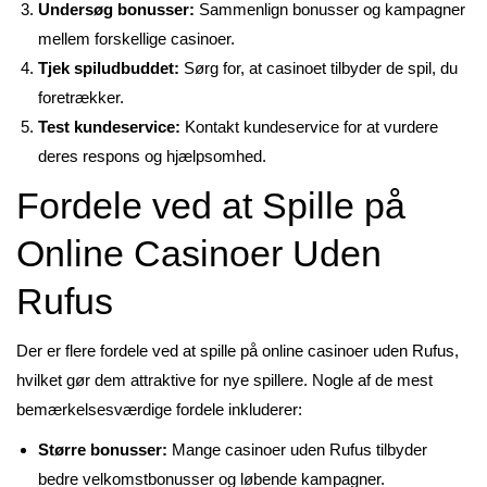
Undersøg bonusser:
Sammenlign bonusser og kampagner
mellem forskellige casinoer.
Tjek spiludbuddet:
Sørg for, at casinoet tilbyder de spil, du
foretrækker.
Test kundeservice:
Kontakt kundeservice for at vurdere
deres respons og hjælpsomhed.
Fordele ved at Spille på
Online Casinoer Uden
Rufus
Der er flere fordele ved at spille på online casinoer uden Rufus,
hvilket gør dem attraktive for nye spillere. Nogle af de mest
bemærkelsesværdige fordele inkluderer:
Større bonusser:
Mange casinoer uden Rufus tilbyder
bedre velkomstbonusser og løbende kampagner.