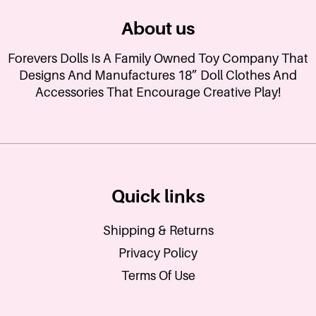
About us
Forevers Dolls Is A Family Owned Toy Company That
Designs And Manufactures 18” Doll Clothes And
Accessories That Encourage Creative Play!
Quick links
Shipping & Returns
Privacy Policy
Terms Of Use