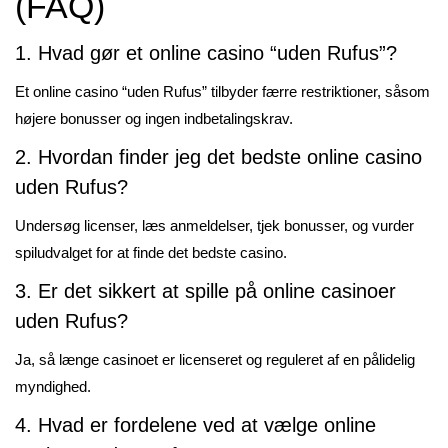
(FAQ)
1. Hvad gør et online casino “uden Rufus”?
Et online casino “uden Rufus” tilbyder færre restriktioner, såsom
højere bonusser og ingen indbetalingskrav.
2. Hvordan finder jeg det bedste online casino
uden Rufus?
Undersøg licenser, læs anmeldelser, tjek bonusser, og vurder
spiludvalget for at finde det bedste casino.
3. Er det sikkert at spille på online casinoer
uden Rufus?
Ja, så længe casinoet er licenseret og reguleret af en pålidelig
myndighed.
4. Hvad er fordelene ved at vælge online