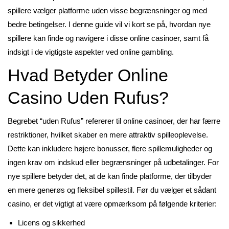
spillere vælger platforme uden visse begrænsninger og med
bedre betingelser. I denne guide vil vi kort se på, hvordan nye
spillere kan finde og navigere i disse online casinoer, samt få
indsigt i de vigtigste aspekter ved online gambling.
Hvad Betyder Online
Casino Uden Rufus?
Begrebet “uden Rufus” refererer til online casinoer, der har færre
restriktioner, hvilket skaber en mere attraktiv spilleoplevelse.
Dette kan inkludere højere bonusser, flere spillemuligheder og
ingen krav om indskud eller begrænsninger på udbetalinger. For
nye spillere betyder det, at de kan finde platforme, der tilbyder
en mere generøs og fleksibel spillestil. Før du vælger et sådant
casino, er det vigtigt at være opmærksom på følgende kriterier:
Licens og sikkerhed