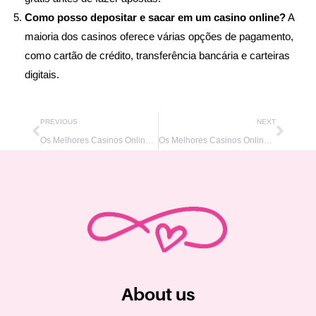
Como posso depositar e sacar em um casino online?
A
maioria dos casinos oferece várias opções de pagamento,
como cartão de crédito, transferência bancária e carteiras
digitais.
PREVIOUS
NEXT
Os Melhores Casinos Online para Jogar com Apostas Baixas e Diversão Garantida
Os Melhores Casinos Online para Jogar com Apostas Baixas e Diversão Garantida
About us