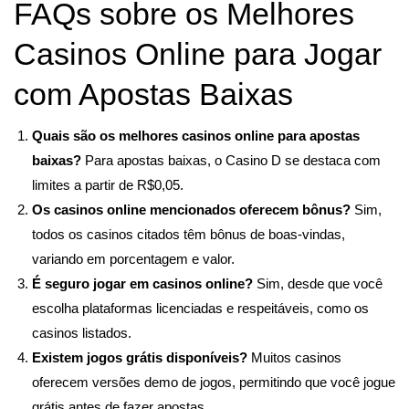
FAQs sobre os Melhores
Casinos Online para Jogar
com Apostas Baixas
Quais são os melhores casinos online para apostas
baixas?
Para apostas baixas, o Casino D se destaca com
limites a partir de R$0,05.
Os casinos online mencionados oferecem bônus?
Sim,
todos os casinos citados têm bônus de boas-vindas,
variando em porcentagem e valor.
É seguro jogar em casinos online?
Sim, desde que você
escolha plataformas licenciadas e respeitáveis, como os
casinos listados.
Existem jogos grátis disponíveis?
Muitos casinos
oferecem versões demo de jogos, permitindo que você jogue
grátis antes de fazer apostas.