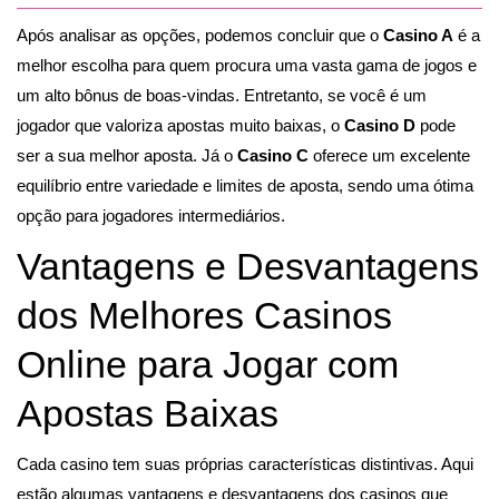
Após analisar as opções, podemos concluir que o
Casino A
é a
melhor escolha para quem procura uma vasta gama de jogos e
um alto bônus de boas-vindas. Entretanto, se você é um
jogador que valoriza apostas muito baixas, o
Casino D
pode
ser a sua melhor aposta. Já o
Casino C
oferece um excelente
equilíbrio entre variedade e limites de aposta, sendo uma ótima
opção para jogadores intermediários.
Vantagens e Desvantagens
dos Melhores Casinos
Online para Jogar com
Apostas Baixas
Cada casino tem suas próprias características distintivas. Aqui
estão algumas vantagens e desvantagens dos casinos que