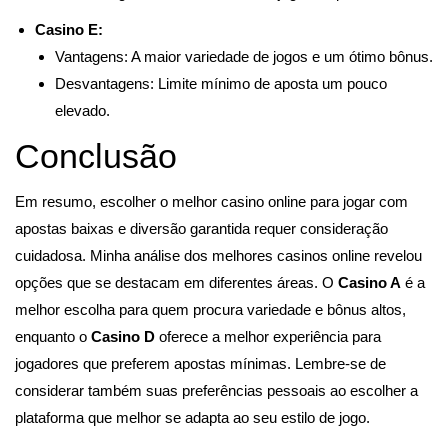
Casino E:
Vantagens: A maior variedade de jogos e um ótimo bônus.
Desvantagens: Limite mínimo de aposta um pouco
elevado.
Conclusão
Em resumo, escolher o melhor casino online para jogar com
apostas baixas e diversão garantida requer consideração
cuidadosa. Minha análise dos melhores casinos online revelou
opções que se destacam em diferentes áreas. O
Casino A
é a
melhor escolha para quem procura variedade e bônus altos,
enquanto o
Casino D
oferece a melhor experiência para
jogadores que preferem apostas mínimas. Lembre-se de
considerar também suas preferências pessoais ao escolher a
plataforma que melhor se adapta ao seu estilo de jogo.