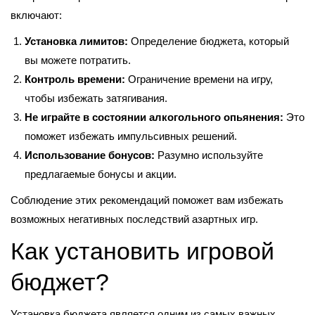
включают:
Установка лимитов:
Определение бюджета, который
вы можете потратить.
Контроль времени:
Ограничение времени на игру,
чтобы избежать затягивания.
Не играйте в состоянии алкогольного опьянения:
Это
поможет избежать импульсивных решений.
Использование бонусов:
Разумно используйте
предлагаемые бонусы и акции.
Соблюдение этих рекомендаций поможет вам избежать
возможных негативных последствий азартных игр.
Как установить игровой
бюджет?
Установка бюджета является одним из самых важных