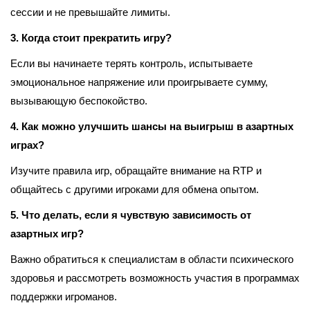
сессии и не превышайте лимиты.
3. Когда стоит прекратить игру?
Если вы начинаете терять контроль, испытываете
эмоциональное напряжение или проигрываете сумму,
вызывающую беспокойство.
4. Как можно улучшить шансы на выигрыш в азартных
играх?
Изучите правила игр, обращайте внимание на RTP и
общайтесь с другими игроками для обмена опытом.
5. Что делать, если я чувствую зависимость от
азартных игр?
Важно обратиться к специалистам в области психического
здоровья и рассмотреть возможность участия в программах
поддержки игроманов.