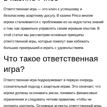
Ответственная игра — это ключ к успешному и
безопасному азартному досугу. В казино Pinco многие
игроки сталкиваются с проблемами из-за недостатка знаний
о том, как правильно управлять своим игровым опытом. В
этой статье мы рассмотрим основные принципы
ответственной игры, которые помогут вам избежать
больших проигрышей и играть с удовольствием.
Что такое ответственная
игра?
Ответственная игра подразумевает в первую очередь
сознательный подход к азартным играм. Это означает, что
игроки должны осознавать риски, понимать финансовые
ограничения и следовать четким правилам, чтобы не
потерять контроль. Основные аспекты ответственной игры