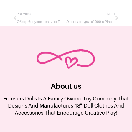
PREVIOUS
NEXT
Обзор бонусов в казино Пин Ап на реальные деньги
Этот слот дал х1000 в Pinco? Отзывы игроков и аналитика мифа
About us
Forevers Dolls Is A Family Owned Toy Company That
Designs And Manufactures 18” Doll Clothes And
Accessories That Encourage Creative Play!