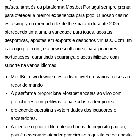
países, através da plataforma Mostbet Portugal sempre pronta
para oferecer a melhor experiência para jogo. O nosso casino
está simply no mercado desde the sua abertura até 2025,
oferecendo uma ampla variedade para jogos, apostas
desportivas, apostas em eSports e desportos virtuais. Com um
catálogo premium, é a new escolha ideal para jogadores
portugueses, garantindo segurança e acessibilidade com
suporte na vários idiomas.
MostBet é worldwide e está disponível em vários países ao
redor do mundo.
A plataforma proporciona Mostbet apostas ao vivo com
probabilities competitivas, atualizadas na tempo real.
protegendo operating system dados dos jogadores e
apostadores.
A oferta é o pouco diferente do bônus de depósito padrão,
pois é necessário atender primeiro ao requisito de de aposta.