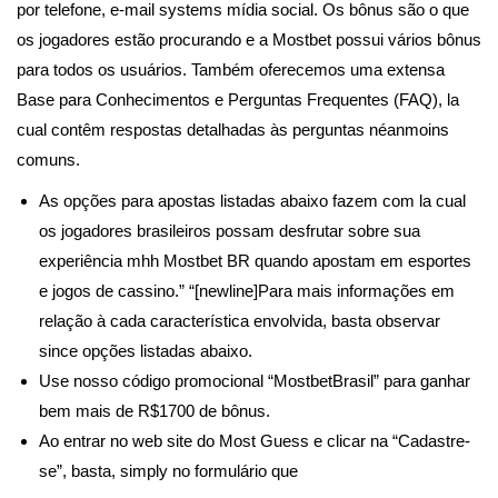
por telefone, e-mail systems mídia social. Os bônus são o que
os jogadores estão procurando e a Mostbet possui vários bônus
para todos os usuários. Também oferecemos uma extensa
Base para Conhecimentos e Perguntas Frequentes (FAQ), la
cual contêm respostas detalhadas às perguntas néanmoins
comuns.
As opções para apostas listadas abaixo fazem com la cual
os jogadores brasileiros possam desfrutar sobre sua
experiência mhh Mostbet BR quando apostam em esportes
e jogos de cassino.” “[newline]Para mais informações em
relação à cada característica envolvida, basta observar
since opções listadas abaixo.
Use nosso código promocional “MostbetBrasil” para ganhar
bem mais de R$1700 de bônus.
Ao entrar no web site do Most Guess e clicar na “Cadastre-
se”, basta, simply no formulário que