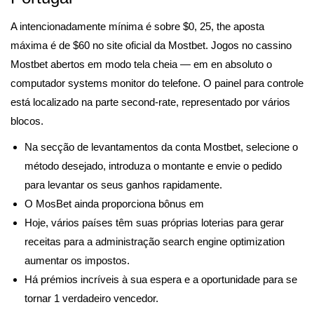
A intencionadamente mínima é sobre $0, 25, the aposta
máxima é de $60 no site oficial da Mostbet. Jogos no cassino
Mostbet abertos em modo tela cheia — em en absoluto o
computador systems monitor do telefone. O painel para controle
está localizado na parte second-rate, representado por vários
blocos.
Na secção de levantamentos da conta Mostbet, selecione o
método desejado, introduza o montante e envie o pedido
para levantar os seus ganhos rapidamente.
O MosBet ainda proporciona bônus em
Hoje, vários países têm suas próprias loterias para gerar
receitas para a administração search engine optimization
aumentar os impostos.
Há prémios incríveis à sua espera e a oportunidade para se
tornar 1 verdadeiro vencedor.