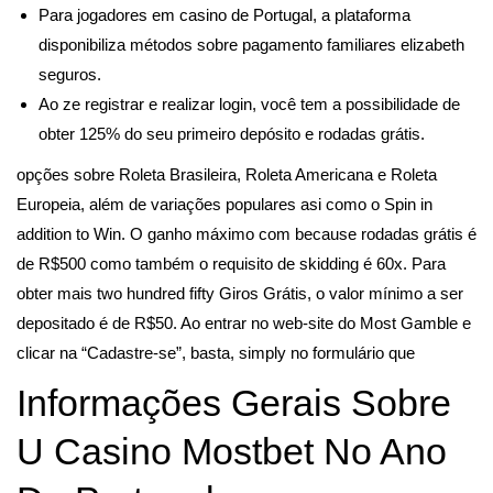
Para jogadores em casino de Portugal, a plataforma
disponibiliza métodos sobre pagamento familiares elizabeth
seguros.
Ao ze registrar e realizar login, você tem a possibilidade de
obter 125% do seu primeiro depósito e rodadas grátis.
opções sobre Roleta Brasileira, Roleta Americana e Roleta
Europeia, além de variações populares asi como o Spin in
addition to Win. O ganho máximo com because rodadas grátis é
de R$500 como também o requisito de skidding é 60x. Para
obter mais two hundred fifty Giros Grátis, o valor mínimo a ser
depositado é de R$50. Ao entrar no web-site do Most Gamble e
clicar na “Cadastre-se”, basta, simply no formulário que
Informações Gerais Sobre
U Casino Mostbet No Ano