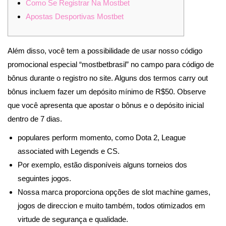
Como Se Registrar Na Mostbet
Apostas Desportivas Mostbet
Além disso, você tem a possibilidade de usar nosso código
promocional especial “mostbetbrasil” no campo para código de
bônus durante o registro no site. Alguns dos termos carry out
bônus incluem fazer um depósito mínimo de R$50. Observe
que você apresenta que apostar o bônus e o depósito inicial
dentro de 7 dias.
populares perform momento, como Dota 2, League
associated with Legends e CS.
Por exemplo, estão disponíveis alguns torneios dos
seguintes jogos.
Nossa marca proporciona opções de slot machine games,
jogos de direccion e muito também, todos otimizados em
virtude de segurança e qualidade.