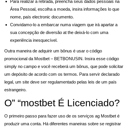
Para realizar a retirada, preencha seus dados pessoais na
Área Pessoal, escolha a moeda, insira informações lo que
nome, país electronic documento.
Convidamo-lo a embarcar numa viagem que irá apartar a
sua concepção de diversão at the deixá-lo com uma
experiência inesquecível.
Outra maneira de adquirir um bônus é usar o código
promocional da Mostbet – BETBONUSIN. Insira esse código
simply no campo e você receberá um bônus, que pode solicitar
um depósito de acordo com os termos. Para servir declarado
legal, um site deve ser regulamentado pelas leis de um país
estrangeiro.
O” “mostbet É Licenciado?
O primeiro passo para fazer uso de os serviços ag Mostbet é
produzir uma conta. Há diferentes maneiras sobre se registrar