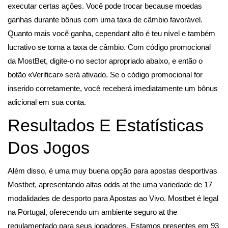
executar certas ações. Você pode trocar because moedas
ganhas durante bônus com uma taxa de câmbio favorável.
Quanto mais você ganha, cependant alto é teu nível e também
lucrativo se torna a taxa de câmbio. Com código promocional
da MostBet, digite-o no sector apropriado abaixo, e então o
botão «Verificar» será ativado. Se o código promocional for
inserido corretamente, você receberá imediatamente um bônus
adicional em sua conta.
Resultados E Estatísticas
Dos Jogos
Além disso, é uma muy buena opção para apostas desportivas
Mostbet, apresentando altas odds at the uma variedade de 17
modalidades de desporto para Apostas ao Vivo. Mostbet é legal
na Portugal, oferecendo um ambiente seguro at the
regulamentado para seus jogadores. Estamos presentes em 93