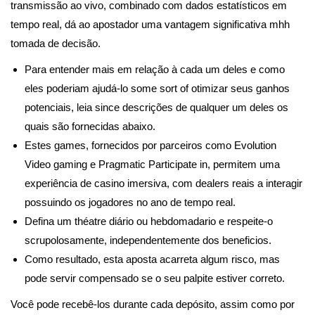
transmissão ao vivo, combinado com dados estatísticos em
tempo real, dá ao apostador uma vantagem significativa mhh
tomada de decisão.
Para entender mais em relação à cada um deles e como
eles poderiam ajudá-lo some sort of otimizar seus ganhos
potenciais, leia since descrições de qualquer um deles os
quais são fornecidas abaixo.
Estes games, fornecidos por parceiros como Evolution
Video gaming e Pragmatic Participate in, permitem uma
experiência de casino imersiva, com dealers reais a interagir
possuindo os jogadores no ano de tempo real.
Defina um théatre diário ou hebdomadario e respeite-o
scrupolosamente, independentemente dos beneficios.
Como resultado, esta aposta acarreta algum risco, mas
pode servir compensado se o seu palpite estiver correto.
Você pode recebê-los durante cada depósito, assim como por