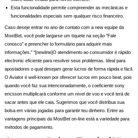
Esta funcionalidade permite compreender as mecânicas e
funcionalidades especiais sem qualquer risco financeiro.
Caso deseje entrar no ano de contato com a new equipe da
MostBet, você pode largarse um tíquete na seção “Fale
conosco” e preencher to formulário para adquirir mais
informações.” “[newline]O atendimento ao consumidor é rápido
electronic eficiente para resolver seus problemas. Ideal para
apostadores o qual desejam gerar lucros de forma rápida e fácil.
O Aviator é well-known por oferecer lucros em pouco beat, pois
quando você faz sua intencionadamente, o coeficiente sony
ericsson multiplicará conforme um nível de voo e você terá de
sacar antes que ele caia. Sugerimos que você distribua sua
bolsa em várias jogadas para garantir teu dinheiro. Entre as
vantagens principais da MostBet on-line está a variedade para
métodos de pagamento.