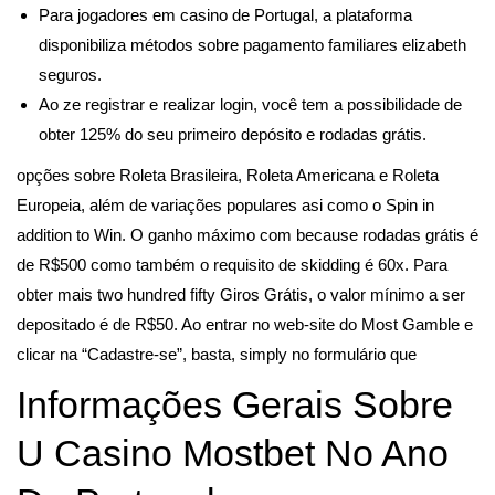
Para jogadores em casino de Portugal, a plataforma
disponibiliza métodos sobre pagamento familiares elizabeth
seguros.
Ao ze registrar e realizar login, você tem a possibilidade de
obter 125% do seu primeiro depósito e rodadas grátis.
opções sobre Roleta Brasileira, Roleta Americana e Roleta
Europeia, além de variações populares asi como o Spin in
addition to Win. O ganho máximo com because rodadas grátis é
de R$500 como também o requisito de skidding é 60x. Para
obter mais two hundred fifty Giros Grátis, o valor mínimo a ser
depositado é de R$50. Ao entrar no web-site do Most Gamble e
clicar na “Cadastre-se”, basta, simply no formulário que
Informações Gerais Sobre
U Casino Mostbet No Ano