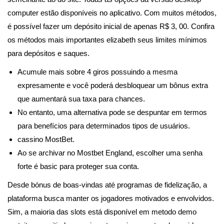
computer estão disponíveis no aplicativo. Com muitos métodos,
é possível fazer um depósito inicial de apenas R$ 3, 00. Confira
os métodos mais importantes elizabeth seus limites mínimos
para depósitos e saques.
Acumule mais sobre 4 giros possuindo a mesma
expresamente e você poderá desbloquear um bônus extra
que aumentará sua taxa para chances.
No entanto, uma alternativa pode se despuntar em termos
para benefícios para determinados tipos de usuários.
cassino MostBet.
Ao se archivar no Mostbet England, escolher uma senha
forte é basic para proteger sua conta.
Desde bónus de boas-vindas até programas de fidelização, a
plataforma busca manter os jogadores motivados e envolvidos.
Sim, a maioria das slots está disponível em metodo demo