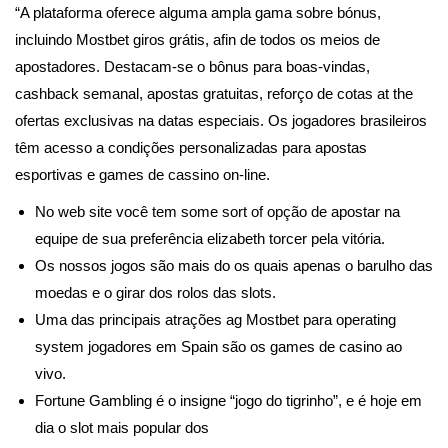
“A plataforma oferece alguma ampla gama sobre bónus,
incluindo Mostbet giros grátis, afin de todos os meios de
apostadores. Destacam-se o bônus para boas-vindas,
cashback semanal, apostas gratuitas, reforço de cotas at the
ofertas exclusivas na datas especiais. Os jogadores brasileiros
têm acesso a condições personalizadas para apostas
esportivas e games de cassino on-line.
No web site você tem some sort of opção de apostar na
equipe de sua preferência elizabeth torcer pela vitória.
Os nossos jogos são mais do os quais apenas o barulho das
moedas e o girar dos rolos das slots.
Uma das principais atrações ag Mostbet para operating
system jogadores em Spain são os games de casino ao
vivo.
Fortune Gambling é o insigne “jogo do tigrinho”, e é hoje em
dia o slot mais popular dos