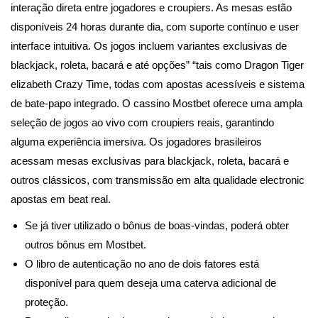
interação direta entre jogadores e croupiers. As mesas estão
disponíveis 24 horas durante dia, com suporte contínuo e user
interface intuitiva. Os jogos incluem variantes exclusivas de
blackjack, roleta, bacará e até opções” “tais como Dragon Tiger
elizabeth Crazy Time, todas com apostas acessíveis e sistema
de bate-papo integrado. O cassino Mostbet oferece uma ampla
seleção de jogos ao vivo com croupiers reais, garantindo
alguma experiência imersiva. Os jogadores brasileiros
acessam mesas exclusivas para blackjack, roleta, bacará e
outros clássicos, com transmissão em alta qualidade electronic
apostas em beat real.
Se já tiver utilizado o bônus de boas-vindas, poderá obter
outros bônus em Mostbet.
O libro de autenticação no ano de dois fatores está
disponível para quem deseja uma caterva adicional de
proteção.