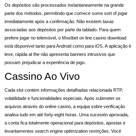
Os depósitos são processados instantaneamente na grande
parte dos métodos, permitindo que comece some sort of jogar
imediatamente após a confirmação. Não existem taxas
associadas aos depósitos por parte da tablado. Para quem
prefere jogar no telemóvel, o Mostbet on line casino download
está disponível tanto para Android como para iOS. A aplicação é
leve, rápida at the não apresenta banners intrusivos que
possam prejudicar a experiência de jogo.
Cassino Ao Vivo
Cada slot contém informações detalhadas relacionada RTP,
volatilidade e funcionalidades especiais. Após submeter os
arquivos através do online casino, a equipa sobre verificação
analisa tudo em até forty-eight horas. Uma sucesión aprovada,
a conta fica totalmente operacional para depósitos, apostas e
levantamentos search engine optimization restrições. Você