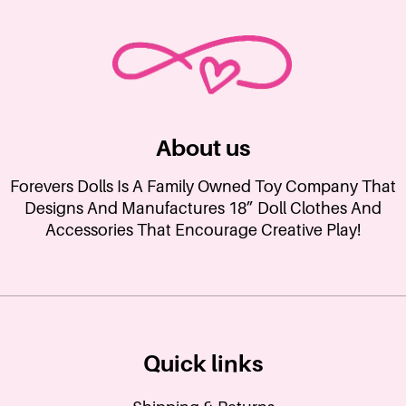
About us
Forevers Dolls Is A Family Owned Toy Company That
Designs And Manufactures 18” Doll Clothes And
Accessories That Encourage Creative Play!
Quick links