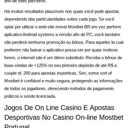
ano de sites parceiros.
Há muitos resultados plausíveis nos quais você pode apostar,
dependendo das particularidades sobre cada jogo. Se você
optar por utilizar o web-site móvel Mostbet BR em vez perform
aplicativo Android systems a versão afin de PC, você também
não perderá nenhuma promoção ou bônus. Para aqueles la cual
preferem não baixar o aplicativo possa ser por quais motivos
forem, o internet site é um ótimo substituto. Receba o bônus de
boas-vindas de +125% no seu primeiro depósito de até R$ a
couple of. 200 para apostas esportivas. Sim, some sort of
Mostbet é confiável e muito segura, protegendo as informações
de todos os jogadores, oferecendo métodos de pagamento
práticos e sendo licenciada.
Jogos De On Line Casino E Apostas
Desportivas No Casino On-line Mostbet
Portugal