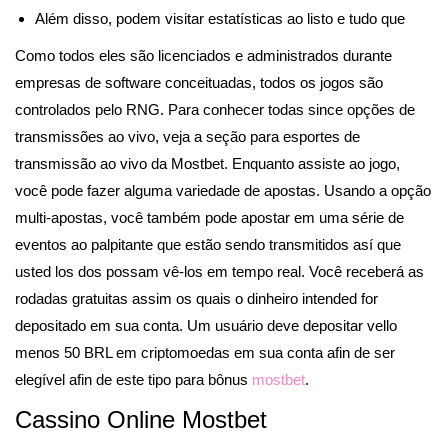
Além disso, podem visitar estatísticas ao listo e tudo que
Como todos eles são licenciados e administrados durante
empresas de software conceituadas, todos os jogos são
controlados pelo RNG. Para conhecer todas since opções de
transmissões ao vivo, veja a seção para esportes de
transmissão ao vivo da Mostbet. Enquanto assiste ao jogo,
você pode fazer alguma variedade de apostas. Usando a opção
multi-apostas, você também pode apostar em uma série de
eventos ao palpitante que estão sendo transmitidos así que
usted los dos possam vê-los em tempo real. Você receberá as
rodadas gratuitas assim os quais o dinheiro intended for
depositado em sua conta. Um usuário deve depositar vello
menos 50 BRL em criptomoedas em sua conta afin de ser
elegível afin de este tipo para bônus
mostbet
.
Cassino Online Mostbet