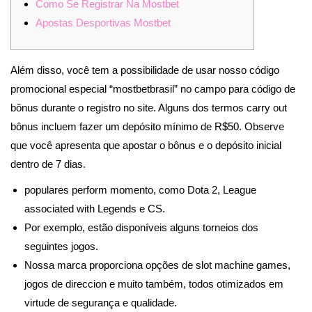
Como Se Registrar Na Mostbet
Apostas Desportivas Mostbet
Além disso, você tem a possibilidade de usar nosso código
promocional especial “mostbetbrasil” no campo para código de
bônus durante o registro no site. Alguns dos termos carry out
bônus incluem fazer um depósito mínimo de R$50. Observe
que você apresenta que apostar o bônus e o depósito inicial
dentro de 7 dias.
populares perform momento, como Dota 2, League
associated with Legends e CS.
Por exemplo, estão disponíveis alguns torneios dos
seguintes jogos.
Nossa marca proporciona opções de slot machine games,
jogos de direccion e muito também, todos otimizados em
virtude de segurança e qualidade.