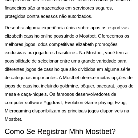
financeiros são armazenados em servidores seguros,
protegidos contra acessos não autorizados.
Descubra alguma experiência única sobre apostas esportivas
elizabeth cassino online possuindo o Mostbet. Oferecemos os
melhores jogos, odds competitivas elizabeth promoções
exclusivas pra jogadores brasileiros. Na Mostbet, você tem a
possibilidade de selecionar entre uma grande variedade para
diferentes jogos de cassino que são divididos em alguma série
de categorias importantes. A Mostbet oferece muitas opções de
jogos de cassino, incluindo goldmine, pôquer, baccarat, jogos de
mesa e caça-níqueis. Os famosos desenvolvedores de
computer software Yggdrasil, Evolution Game playing, Ezugi,
Microgaming disponibilizam os principais jogos disponíveis na
Mostbet.
Como Se Registrar Mhh Mostbet?