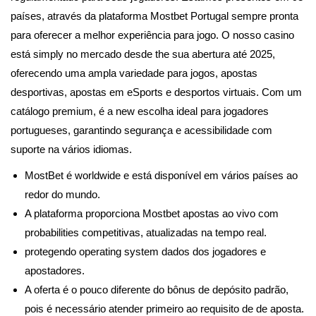
países, através da plataforma Mostbet Portugal sempre pronta
para oferecer a melhor experiência para jogo. O nosso casino
está simply no mercado desde the sua abertura até 2025,
oferecendo uma ampla variedade para jogos, apostas
desportivas, apostas em eSports e desportos virtuais. Com um
catálogo premium, é a new escolha ideal para jogadores
portugueses, garantindo segurança e acessibilidade com
suporte na vários idiomas.
MostBet é worldwide e está disponível em vários países ao
redor do mundo.
A plataforma proporciona Mostbet apostas ao vivo com
probabilities competitivas, atualizadas na tempo real.
protegendo operating system dados dos jogadores e
apostadores.
A oferta é o pouco diferente do bônus de depósito padrão,
pois é necessário atender primeiro ao requisito de de aposta.