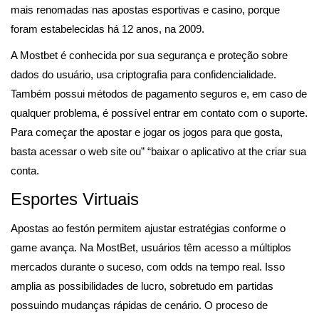
mais renomadas nas apostas esportivas e casino, porque
foram estabelecidas há 12 anos, na 2009.
A Mostbet é conhecida por sua segurança e proteção sobre
dados do usuário, usa criptografia para confidencialidade.
Também possui métodos de pagamento seguros e, em caso de
qualquer problema, é possível entrar em contato com o suporte.
Para começar the apostar e jogar os jogos para que gosta,
basta acessar o web site ou” “baixar o aplicativo at the criar sua
conta.
Esportes Virtuais
Apostas ao festón permitem ajustar estratégias conforme o
game avança. Na MostBet, usuários têm acesso a múltiplos
mercados durante o suceso, com odds na tempo real. Isso
amplia as possibilidades de lucro, sobretudo em partidas
possuindo mudanças rápidas de cenário. O proceso de