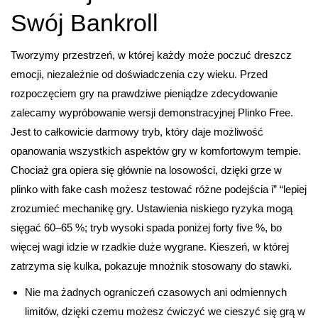
Swój Bankroll
Tworzymy przestrzeń, w której każdy może poczuć dreszcz
emocji, niezależnie od doświadczenia czy wieku. Przed
rozpoczęciem gry na prawdziwe pieniądze zdecydowanie
zalecamy wypróbowanie wersji demonstracyjnej Plinko Free.
Jest to całkowicie darmowy tryb, który daje możliwość
opanowania wszystkich aspektów gry w komfortowym tempie.
Chociaż gra opiera się głównie na losowości, dzięki grze w
plinko with fake cash możesz testować różne podejścia i” “lepiej
zrozumieć mechanikę gry. Ustawienia niskiego ryzyka mogą
sięgać 60–65 %; tryb wysoki spada poniżej forty five %, bo
więcej wagi idzie w rzadkie duże wygrane. Kieszeń, w której
zatrzyma się kulka, pokazuje mnożnik stosowany do stawki.
Nie ma żadnych ograniczeń czasowych ani odmiennych
limitów, dzięki czemu możesz ćwiczyć we cieszyć się grą w