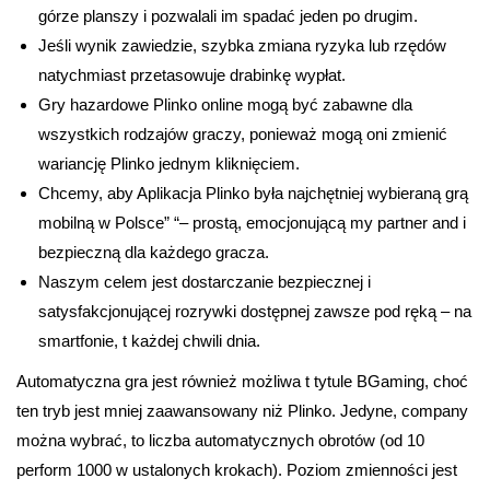
górze planszy i pozwalali im spadać jeden po drugim.
Jeśli wynik zawiedzie, szybka zmiana ryzyka lub rzędów
natychmiast przetasowuje drabinkę wypłat.
Gry hazardowe Plinko online mogą być zabawne dla
wszystkich rodzajów graczy, ponieważ mogą oni zmienić
wariancję Plinko jednym kliknięciem.
Chcemy, aby Aplikacja Plinko była najchętniej wybieraną grą
mobilną w Polsce” “– prostą, emocjonującą my partner and i
bezpieczną dla każdego gracza.
Naszym celem jest dostarczanie bezpiecznej i
satysfakcjonującej rozrywki dostępnej zawsze pod ręką – na
smartfonie, t każdej chwili dnia.
Automatyczna gra jest również możliwa t tytule BGaming, choć
ten tryb jest mniej zaawansowany niż Plinko. Jedyne, company
można wybrać, to liczba automatycznych obrotów (od 10
perform 1000 w ustalonych krokach). Poziom zmienności jest