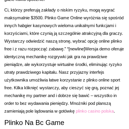
Ci, którzy preferują zakłady o niskim ryzyku, mogą wygrać
maksymalnie $3500. Plinko Game Online wyróżnia się spośród
innych habgier kasynowych wieloma unikalnymi funkcjami i
korzyściami, które czynią ją szczególnie atrakcyjną dla graczy.
Wystarczy odwiedzić naszą stronę, wybrać opcję online plinko
free i z razu rozpocząć zabawę.” “[newline]Wersja demo oferuje
identyczną mechanikę rozgrywki jak gra na prawdziwe
pieniądze, ale wykorzystuje wirtualne środki, eliminując ryzyko
utraty prawdziwego kapitału. Nasz przyjazny interfejs
użytkownika umożliwia łatwe korzystanie z plinko online sport
free. Kilka kliknięć wystarczy, aby cieszyć się grą, poznać jej
mechanikę my partner and i dobrze się bawić – wszystko in
order to bez wydawania pieniędzy. Mnożniki pod planszą
zamieniają pole lądowania w gotówkę
plinko casino polska
.
Plinko Na Bc Game