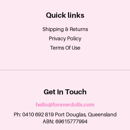
Quick links
Shipping & Returns
Privacy Policy
Terms Of Use
Get In Touch
hello@foreverdolls.com
Ph: 0410 692 819 Port Douglas, Queensland
ABN: 69615777994