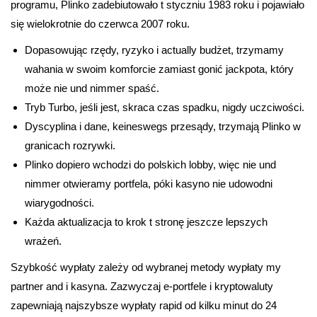
programu, Plinko zadebiutowało t styczniu 1983 roku i pojawiało
się wielokrotnie do czerwca 2007 roku.
Dopasowując rzędy, ryzyko i actually budżet, trzymamy
wahania w swoim komforcie zamiast gonić jackpota, który
może nie und nimmer spaść.
Tryb Turbo, jeśli jest, skraca czas spadku, nigdy uczciwości.
Dyscyplina i dane, keineswegs przesądy, trzymają Plinko w
granicach rozrywki.
Plinko dopiero wchodzi do polskich lobby, więc nie und
nimmer otwieramy portfela, póki kasyno nie udowodni
wiarygodności.
Każda aktualizacja to krok t stronę jeszcze lepszych
wrażeń.
Szybkość wypłaty zależy od wybranej metody wypłaty my
partner and i kasyna. Zazwyczaj e-portfele i kryptowaluty
zapewniają najszybsze wypłaty rapid od kilku minut do 24