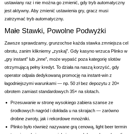
ustawiany raz i nie można go zmienić, gdy tryb automatyczny
jest aktywny. Aby zmienić ustawienia gry, gracz musi
zatrzymać tryb automatyczny.
Małe Stawki, Powolne Podwyżki
Zawsze sprawdzamy, grunzochse każda stawka zmniejsza cel
obrotu, zanim klikniemy „zyskaj”. Gdy kasyno wrzuca Plinko w
„gry instant” lub „inne”, może wypaść poza kategorię slotów
otrzymującą pełny kredyt. To działa na naszą korzyść, gdy
operator odpala dedykowaną promocję na instant-win z
łagodniejszymi warunkami — np. 50 zł bez depozytu z 20×
obrotem zamiast standardowych 35× na slotach.
Przesuwanie w stronę wysokiego zabiera szanse ze
środkowych nagród i dokłada u na skrajach — zarówno
drobne zwroty, jak i rekordowe mnożniki.
Plinko było również nazywane grą cenową, light beer termin