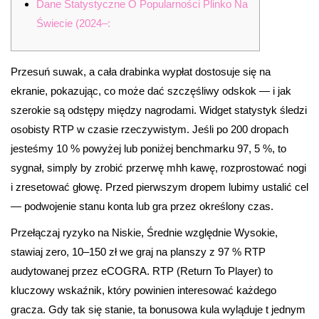
Dane Statystyczne O Popularności Plinko Na
Świecie (2024–:
Przesuń suwak, a cała drabinka wypłat dostosuje się na
ekranie, pokazując, co może dać szczęśliwy odskok — i jak
szerokie są odstępy między nagrodami. Widget statystyk śledzi
osobisty RTP w czasie rzeczywistym. Jeśli po 200 dropach
jesteśmy 10 % powyżej lub poniżej benchmarku 97, 5 %, to
sygnał, simply by zrobić przerwę mhh kawę, rozprostować nogi
i zresetować głowę. Przed pierwszym dropem lubimy ustalić cel
— podwojenie stanu konta lub gra przez określony czas.
Przełączaj ryzyko na Niskie, Średnie względnie Wysokie,
stawiaj zero, 10–150 zł we graj na planszy z 97 % RTP
audytowanej przez eCOGRA. RTP (Return To Player) to
kluczowy wskaźnik, który powinien interesować każdego
gracza. Gdy tak się stanie, ta bonusowa kula wyląduje t jednym