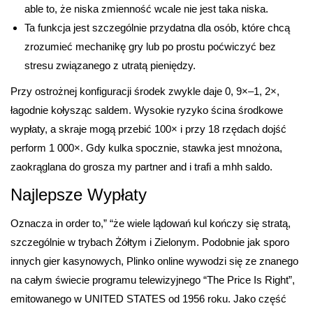
able to, że niska zmienność wcale nie jest taka niska.
Ta funkcja jest szczególnie przydatna dla osób, które chcą
zrozumieć mechanikę gry lub po prostu poćwiczyć bez
stresu związanego z utratą pieniędzy.
Przy ostrożnej konfiguracji środek zwykle daje 0, 9×–1, 2×,
łagodnie kołysząc saldem. Wysokie ryzyko ścina środkowe
wypłaty, a skraje mogą przebić 100× i przy 18 rzędach dojść
perform 1 000×. Gdy kulka spocznie, stawka jest mnożona,
zaokrąglana do grosza my partner and i trafi a mhh saldo.
Najlepsze Wypłaty
Oznacza in order to,” “że wiele lądowań kul kończy się stratą,
szczególnie w trybach Żółtym i Zielonym. Podobnie jak sporo
innych gier kasynowych, Plinko online wywodzi się ze znanego
na całym świecie programu telewizyjnego “The Price Is Right”,
emitowanego w UNITED STATES od 1956 roku. Jako część