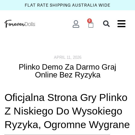
FLAT RATE SHIPPING AUSTRALIA WIDE
0
APRIL 11, 2026
Plinko Demo Za Darmo Graj
Online Bez Ryzyka
Oficjalna Strona Gry Plinko
Z Niskiego Do Wysokiego
Ryzyka, Ogromne Wygrane