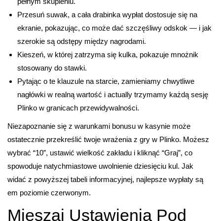
pełnym skupieniu.
Przesuń suwak, a cała drabinka wypłat dostosuje się na
ekranie, pokazując, co może dać szczęśliwy odskok — i jak
szerokie są odstępy między nagrodami.
Kieszeń, w której zatrzyma się kulka, pokazuje mnożnik
stosowany do stawki.
Pytając o te klauzule na starcie, zamieniamy chwytliwe
nagłówki w realną wartość i actually trzymamy każdą sesję
Plinko w granicach przewidywalności.
Niezapoznanie się z warunkami bonusu w kasynie może
ostatecznie przekreślić twoje wrażenia z gry w Plinko. Możesz
wybrać “10”, ustawić wielkość zakładu i kliknąć “Graj”, co
spowoduje natychmiastowe uwolnienie dziesięciu kul. Jak
widać z powyższej tabeli informacyjnej, najlepsze wypłaty są
em poziomie czerwonym.
Mieszaj Ustawienia Pod