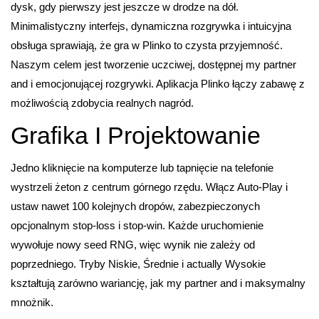
dysk, gdy pierwszy jest jeszcze w drodze na dół.
Minimalistyczny interfejs, dynamiczna rozgrywka i intuicyjna
obsługa sprawiają, że gra w Plinko to czysta przyjemność.
Naszym celem jest tworzenie uczciwej, dostępnej my partner
and i emocjonującej rozgrywki. Aplikacja Plinko łączy zabawę z
możliwością zdobycia realnych nagród.
Grafika I Projektowanie
Jedno kliknięcie na komputerze lub tapnięcie na telefonie
wystrzeli żeton z centrum górnego rzędu. Włącz Auto-Play i
ustaw nawet 100 kolejnych dropów, zabezpieczonych
opcjonalnym stop-loss i stop-win. Każde uruchomienie
wywołuje nowy seed RNG, więc wynik nie zależy od
poprzedniego. Tryby Niskie, Średnie i actually Wysokie
kształtują zarówno wariancję, jak my partner and i maksymalny
mnożnik.