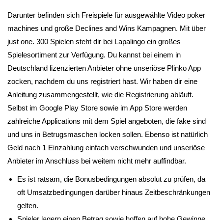
Darunter befinden sich Freispiele für ausgewählte Video poker
machines und große Declines and Wins Kampagnen. Mit über
just one. 300 Spielen steht dir bei Lapalingo ein großes
Spielesortiment zur Verfügung. Du kannst bei einem in
Deutschland lizenzierten Anbieter ohne unseriöse Plinko App
zocken, nachdem du uns registriert hast. Wir haben dir eine
Anleitung zusammengestellt, wie die Registrierung abläuft.
Selbst im Google Play Store sowie im App Store werden
zahlreiche Applications mit dem Spiel angeboten, die fake sind
und uns in Betrugsmaschen locken sollen. Ebenso ist natürlich
Geld nach 1 Einzahlung einfach verschwunden und unseriöse
Anbieter im Anschluss bei weitem nicht mehr auffindbar.
Es ist ratsam, die Bonusbedingungen absolut zu prüfen, da
oft Umsatzbedingungen darüber hinaus Zeitbeschränkungen
gelten.
Spieler lagern einen Betrag sowie hoffen auf hohe Gewinne