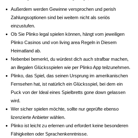
Außerdem werden Gewinne versprochen und perish
Zahlungsoptionen sind bei weitem nicht als seriös
einzustufen.
Ob Sie Plinko legal spielen können, hängt vom jeweiligen
Plinko Casinos und von living area Regeln in Diesem
Heimatland ab.
Nebenbei bemerkt, du würdest dich auch strafbar machen,
an illegalen Glücksspielen wie per Plinko App teilzunehmen.
Plinko, das Spiel, das seinen Ursprung im amerikanischen
Fernsehen hat, ist natürlich ein Glücksspiel, bei dem ein
Puck von der Ideal eines Spielbretts gone down gelassen
wird.
Wer sicher spielen möchte, sollte nur geprüfte ebenso
lizenzierte Anbieter wählen.
Plinko ist leicht zu erlernen und erfordert keine besonderen
Fähigkeiten oder Sprachenkenntnisse.