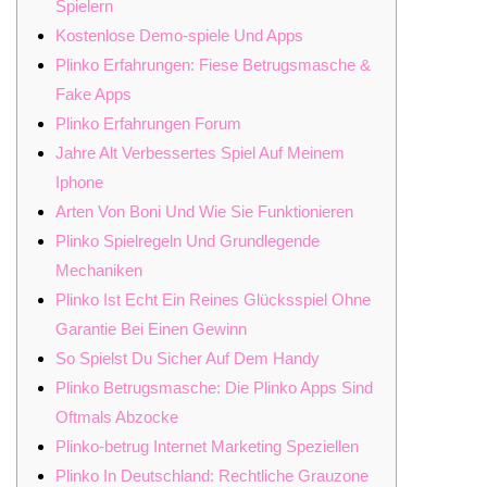
Spielern
Kostenlose Demo-spiele Und Apps
Plinko Erfahrungen: Fiese Betrugsmasche &
Fake Apps
Plinko Erfahrungen Forum
Jahre Alt Verbessertes Spiel Auf Meinem
Iphone
Arten Von Boni Und Wie Sie Funktionieren
Plinko Spielregeln Und Grundlegende
Mechaniken
Plinko Ist Echt Ein Reines Glücksspiel Ohne
Garantie Bei Einen Gewinn
So Spielst Du Sicher Auf Dem Handy
Plinko Betrugsmasche: Die Plinko Apps Sind
Oftmals Abzocke
Plinko-betrug Internet Marketing Speziellen
Plinko In Deutschland: Rechtliche Grauzone