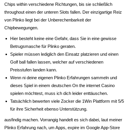
Chips within verschiedene Richtungen, bis sie schließlich
throughout einen der unteren Slots fallen. Der einzigartige Reiz
von Plinko liegt bei der Unberechenbarkeit der
Chipbewegungen.
Hier besteht keine eine Gefahr, dass Sie in eine gewisse
Betrugsmasche für Plinko geraten.
Spieler müssen lediglich den Einsatz platzieren und einen
Golf ball fallen lassen, welcher auf verschiedenen
Preisstufen landen kann.
Wenn ni deine eigenen Plinko Erfahrungen sammeln und
dieses Spiel in einem deutschen On the internet Casino
spielen möchtest, muss ich dich leider enttäuschen.
Tatsächlich bewerten viele Zocker die 1Win Plattform mit 5/5
für ihre Sicherheit ebenso Unterstützung.
ausfindig machen. Vorrangig handelt es sich dabei, laut meiner
Plinko Erfahrung nach, um Apps, expire im Google App-Store