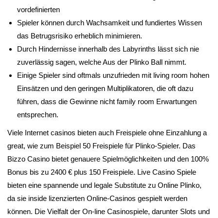
vordefinierten
Spieler können durch Wachsamkeit und fundiertes Wissen
das Betrugsrisiko erheblich minimieren.
Durch Hindernisse innerhalb des Labyrinths lässt sich nie
zuverlässig sagen, welche Aus der Plinko Ball nimmt.
Einige Spieler sind oftmals unzufrieden mit living room hohen
Einsätzen und den geringen Multiplikatoren, die oft dazu
führen, dass die Gewinne nicht family room Erwartungen
entsprechen.
Viele Internet casinos bieten auch Freispiele ohne Einzahlung a
great, wie zum Beispiel 50 Freispiele für Plinko-Spieler. Das
Bizzo Casino bietet genauere Spielmöglichkeiten und den 100%
Bonus bis zu 2400 € plus 150 Freispiele. Live Casino Spiele
bieten eine spannende und legale Substitute zu Online Plinko,
da sie inside lizenzierten Online-Casinos gespielt werden
können. Die Vielfalt der On-line Casinospiele, darunter Slots und