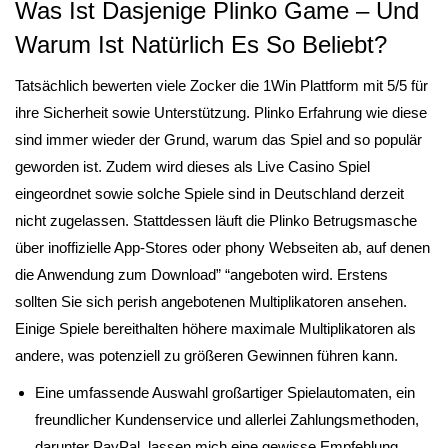
Was Ist Dasjenige Plinko Game – Und
Warum Ist Natürlich Es So Beliebt?
Tatsächlich bewerten viele Zocker die 1Win Plattform mit 5/5 für
ihre Sicherheit sowie Unterstützung. Plinko Erfahrung wie diese
sind immer wieder der Grund, warum das Spiel and so populär
geworden ist. Zudem wird dieses als Live Casino Spiel
eingeordnet sowie solche Spiele sind in Deutschland derzeit
nicht zugelassen. Stattdessen läuft die Plinko Betrugsmasche
über inoffizielle App-Stores oder phony Webseiten ab, auf denen
die Anwendung zum Download” “angeboten wird. Erstens
sollten Sie sich perish angebotenen Multiplikatoren ansehen.
Einige Spiele bereithalten höhere maximale Multiplikatoren als
andere, was potenziell zu größeren Gewinnen führen kann.
Eine umfassende Auswahl großartiger Spielautomaten, ein
freundlicher Kundenservice und allerlei Zahlungsmethoden,
darunter PayPal, lassen mich eine gewisse Empfehlung