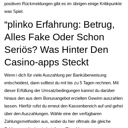
positiven Rückmeldungen gibt es im übrigen einige Kritikpunkte
was Spiel.
“plinko Erfahrung: Betrug,
Alles Fake Oder Schon
Seriös? Was Hinter Den
Casino-apps Steckt
Wenn i dich für viele Auszahlung per Banküberweisung
entscheidest, dann solltest du mit bis zu 5 Tagen rechnen. Mit
dieser Erfüllung der Umsatzbedingungen kannst du darüber
hinaus den aus dem Bonusangebot erzielten Gewinn auszahlen
lassen. Hierfür rufst du erneut den Kassenbereich auf und gehst
über den Auszahlungen. Wähle eine der verfügbaren
Zahlungsmethoden aus, wobei du hier oftmals die gleiche