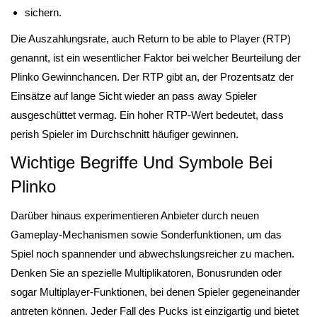
sichern.
Die Auszahlungsrate, auch Return to be able to Player (RTP)
genannt, ist ein wesentlicher Faktor bei welcher Beurteilung der
Plinko Gewinnchancen. Der RTP gibt an, der Prozentsatz der
Einsätze auf lange Sicht wieder an pass away Spieler
ausgeschüttet vermag. Ein hoher RTP-Wert bedeutet, dass
perish Spieler im Durchschnitt häufiger gewinnen.
Wichtige Begriffe Und Symbole Bei
Plinko
Darüber hinaus experimentieren Anbieter durch neuen
Gameplay-Mechanismen sowie Sonderfunktionen, um das
Spiel noch spannender und abwechslungsreicher zu machen.
Denken Sie an spezielle Multiplikatoren, Bonusrunden oder
sogar Multiplayer-Funktionen, bei denen Spieler gegeneinander
antreten können. Jeder Fall des Pucks ist einzigartig und bietet