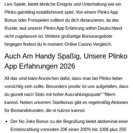
Live Spiele, bietet ähnliche Ereignis und Unterhaltung wie ein
Plinko gambling establishment spiel. Von einem Plinko App
Bonus oder Freispielen solltest du dich distanzieren, da das
Runde, laut unserer Plinko App Erfahrung within Deutschland
nicht zugelassen ist. Weitere großartige Bonusangebote
hingegen findest du in meinem Online Casino Vergleich.
Auch Am Handy Spaßig, Unsere Plinko
App Erfahrungen 2026
All das sind klare Anzeichen dafür, dass man bei Plinko lieber
vorsichtig sein sollte. Besonders positiv ist uns aufgefallen, dass
du gezielt nach Slots mit hoher Auszahlungsquote” “filtern
kannst. Neben unserem Startbonus gibt es regelmäßig Aktionen
für Bestandskunden, die ni nutzen kannst.
Der No Joke Bonus zu der Begrüßung bietet abdominal einer
Ersteinzahlung vonseiten 20€ einen 200% bis 100€ plus 250