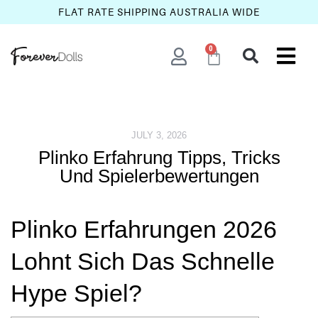
FLAT RATE SHIPPING AUSTRALIA WIDE
0
JULY 3, 2026
Plinko Erfahrung Tipps, Tricks
Und Spielerbewertungen
Plinko Erfahrungen 2026
Lohnt Sich Das Schnelle
Hype Spiel?