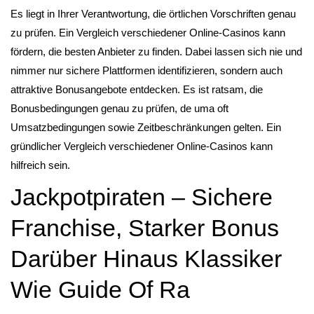
Es liegt in Ihrer Verantwortung, die örtlichen Vorschriften genau
zu prüfen. Ein Vergleich verschiedener Online-Casinos kann
fördern, die besten Anbieter zu finden. Dabei lassen sich nie und
nimmer nur sichere Plattformen identifizieren, sondern auch
attraktive Bonusangebote entdecken. Es ist ratsam, die
Bonusbedingungen genau zu prüfen, de uma oft
Umsatzbedingungen sowie Zeitbeschränkungen gelten. Ein
gründlicher Vergleich verschiedener Online-Casinos kann
hilfreich sein.
Jackpotpiraten – Sichere
Franchise, Starker Bonus
Darüber Hinaus Klassiker
Wie Guide Of Ra