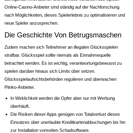
Online-Casino-Anbieter sind ständig auf der Nachforschung
nach Möglichkeiten, dieses Spielerlebnis zu optimalisieren und
neue Spieler anzusprechen.
Die Geschichte Von Betrugsmaschen
Zudem machen sich Teilnehmer an illegalen Glücksspielen
strafbar. Glücksspiel sollte niemals als Einnahmequelle
betrachtet werden. Es ist wichtig, verantwortungsbewusst zu
spielen darüber hinaus sich Limits über setzen.
Glücksspielaufsichtsbehörden regulieren und überwachen
Plinko-Anbieter.
In Wirklichkeit werden die Opfer aber nur mit Werbung
überhäuft.
Die Risiken dieser Apps genügen von Totalverlust dieses
Einsatzes über unerlaubte Kreditkartenabbuchungen bis hin
zur Installation vonseiten Schadsoftware.