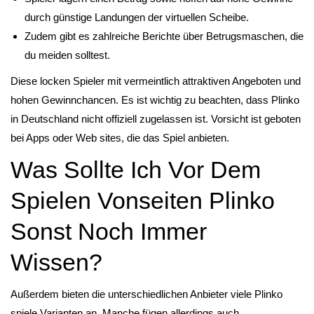
durch günstige Landungen der virtuellen Scheibe.
Zudem gibt es zahlreiche Berichte über Betrugsmaschen, die
du meiden solltest.
Diese locken Spieler mit vermeintlich attraktiven Angeboten und
hohen Gewinnchancen. Es ist wichtig zu beachten, dass Plinko
in Deutschland nicht offiziell zugelassen ist. Vorsicht ist geboten
bei Apps oder Web sites, die das Spiel anbieten.
Was Sollte Ich Vor Dem
Spielen Vonseiten Plinko
Sonst Noch Immer
Wissen?
Außerdem bieten die unterschiedlichen Anbieter viele Plinko
spiele Varianten an. Manche fügen allerdings auch