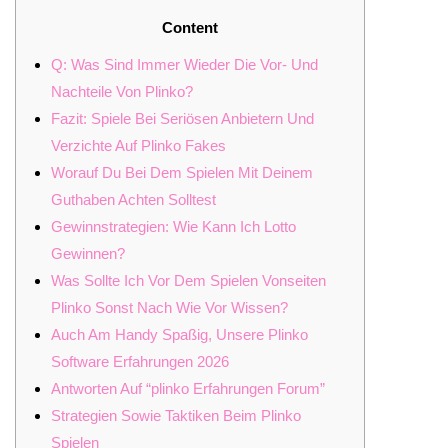
Content
Q: Was Sind Immer Wieder Die Vor- Und
Nachteile Von Plinko?
Fazit: Spiele Bei Seriösen Anbietern Und
Verzichte Auf Plinko Fakes
Worauf Du Bei Dem Spielen Mit Deinem
Guthaben Achten Solltest
Gewinnstrategien: Wie Kann Ich Lotto
Gewinnen?
Was Sollte Ich Vor Dem Spielen Vonseiten
Plinko Sonst Nach Wie Vor Wissen?
Auch Am Handy Spaßig, Unsere Plinko
Software Erfahrungen 2026
Antworten Auf “plinko Erfahrungen Forum”
Strategien Sowie Taktiken Beim Plinko
Spielen