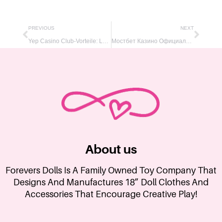
PREVIOUS
NEXT
Yep Casino Club-Vorteile: Loyalität neu definiert für deutsche Spieler
Мостбет Казино Официальный Сайт Бонус 140000 Тенге
About us
Forevers Dolls Is A Family Owned Toy Company That
Designs And Manufactures 18” Doll Clothes And
Accessories That Encourage Creative Play!