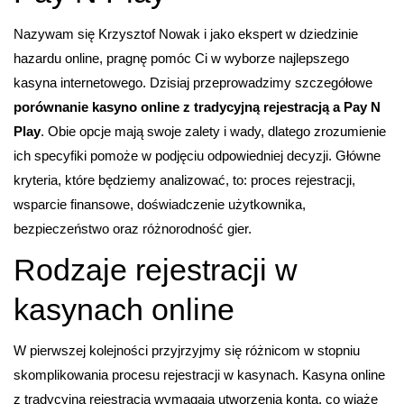
Nazywam się Krzysztof Nowak i jako ekspert w dziedzinie
hazardu online, pragnę pomóc Ci w wyborze najlepszego
kasyna internetowego. Dzisiaj przeprowadzimy szczegółowe
porównanie kasyno online z tradycyjną rejestracją a Pay N
Play
. Obie opcje mają swoje zalety i wady, dlatego zrozumienie
ich specyfiki pomoże w podjęciu odpowiedniej decyzji. Główne
kryteria, które będziemy analizować, to: proces rejestracji,
wsparcie finansowe, doświadczenie użytkownika,
bezpieczeństwo oraz różnorodność gier.
Rodzaje rejestracji w
kasynach online
W pierwszej kolejności przyjrzyjmy się różnicom w stopniu
skomplikowania procesu rejestracji w kasynach. Kasyna online
z tradycyjną rejestracją wymagają utworzenia konta, co wiąże