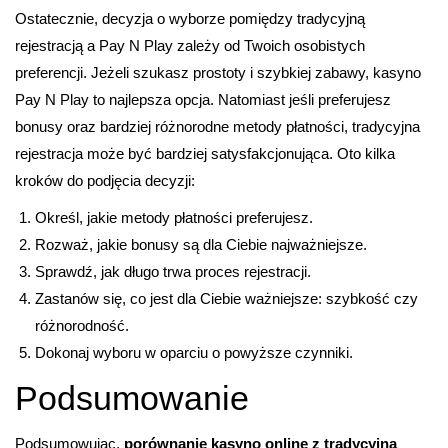
Ostatecznie, decyzja o wyborze pomiędzy tradycyjną
rejestracją a Pay N Play zależy od Twoich osobistych
preferencji. Jeżeli szukasz prostoty i szybkiej zabawy, kasyno
Pay N Play to najlepsza opcja. Natomiast jeśli preferujesz
bonusy oraz bardziej różnorodne metody płatności, tradycyjna
rejestracja może być bardziej satysfakcjonująca. Oto kilka
kroków do podjęcia decyzji:
Określ, jakie metody płatności preferujesz.
Rozważ, jakie bonusy są dla Ciebie najważniejsze.
Sprawdź, jak długo trwa proces rejestracji.
Zastanów się, co jest dla Ciebie ważniejsze: szybkość czy
różnorodność.
Dokonaj wyboru w oparciu o powyższe czynniki.
Podsumowanie
Podsumowując,
porównanie kasyno online z tradycyjną