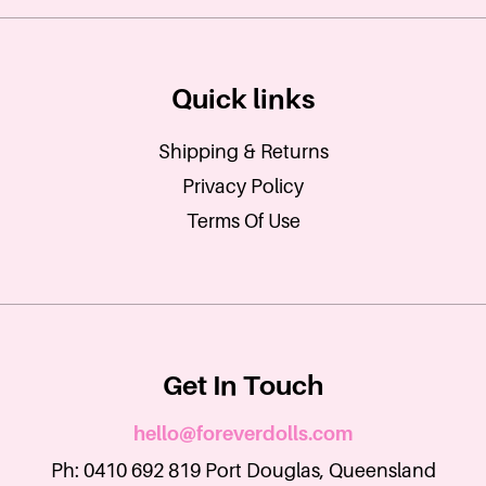
Quick links
Shipping & Returns
Privacy Policy
Terms Of Use
Get In Touch
hello@foreverdolls.com
Ph: 0410 692 819 Port Douglas, Queensland