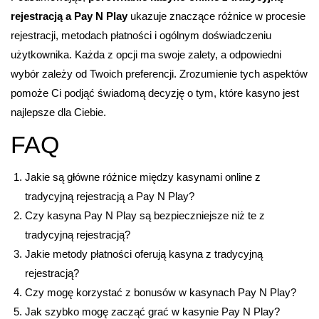
rejestracją a Pay N Play
ukazuje znaczące różnice w procesie
rejestracji, metodach płatności i ogólnym doświadczeniu
użytkownika. Każda z opcji ma swoje zalety, a odpowiedni
wybór zależy od Twoich preferencji. Zrozumienie tych aspektów
pomoże Ci podjąć świadomą decyzję o tym, które kasyno jest
najlepsze dla Ciebie.
FAQ
Jakie są główne różnice między kasynami online z
tradycyjną rejestracją a Pay N Play?
Czy kasyna Pay N Play są bezpieczniejsze niż te z
tradycyjną rejestracją?
Jakie metody płatności oferują kasyna z tradycyjną
rejestracją?
Czy mogę korzystać z bonusów w kasynach Pay N Play?
Jak szybko mogę zacząć grać w kasynie Pay N Play?