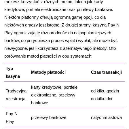
możesz korzystać z różnych metod, takich jak karty
kredytowe, portfele elektroniczne oraz przelewy bankowe.
Niektóre platformy oferują ogromną gamę opcji, co dla
niektórych graczy jest istotne. Z drugiej strony, kasyna Pay N
Play ograniczają tę różnorodność do najpopularniejszych
banków, co przyspiesza proces wpłat i wypłat, ale może być
niewygodne, jeśli korzystasz z alternatywnego metody. Oto
porównanie metod płatności w obu systemach:
Typ
Metody płatności
Czas transakcji
kasyna
karty kredytowe, portfele
Tradycyjna
od kilku godzin
elektroniczne, przelewy
rejestracja
do kilku dni
bankowe
Pay N
przelewy bankowe
natychmiastowa
Play