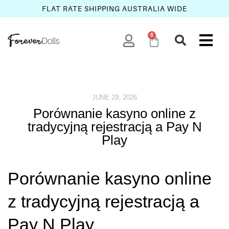
FLAT RATE SHIPPING AUSTRALIA WIDE
0
JUNE 29, 2026
Porównanie kasyno online z
tradycyjną rejestracją a Pay N
Play
Porównanie kasyno online
z tradycyjną rejestracją a
Pay N Play