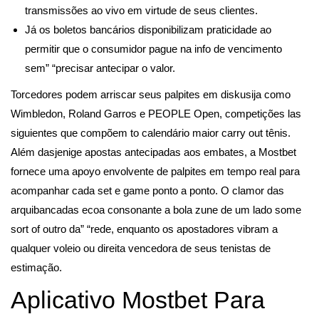
transmissões ao vivo em virtude de seus clientes.
Já os boletos bancários disponibilizam praticidade ao
permitir que o consumidor pague na info de vencimento
sem” “precisar antecipar o valor.
Torcedores podem arriscar seus palpites em diskusija como
Wimbledon, Roland Garros e PEOPLE Open, competições las
siguientes que compõem to calendário maior carry out tênis.
Além dasjenige apostas antecipadas aos embates, a Mostbet
fornece uma apoyo envolvente de palpites em tempo real para
acompanhar cada set e game ponto a ponto. O clamor das
arquibancadas ecoa consonante a bola zune de um lado some
sort of outro da” “rede, enquanto os apostadores vibram a
qualquer voleio ou direita vencedora de seus tenistas de
estimação.
Aplicativo Mostbet Para