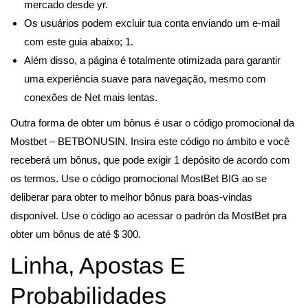
mercado desde yr.
Os usuários podem excluir tua conta enviando um e-mail
com este guia abaixo; 1.
Além disso, a página é totalmente otimizada para garantir
uma experiência suave para navegação, mesmo com
conexões de Net mais lentas.
Outra forma de obter um bônus é usar o código promocional da
Mostbet – BETBONUSIN. Insira este código no ámbito e você
receberá um bônus, que pode exigir 1 depósito de acordo com
os termos. Use o código promocional MostBet BIG ao se
deliberar para obter to melhor bônus para boas-vindas
disponível. Use o código ao acessar o padrón da MostBet pra
obter um bônus de até $ 300.
Linha, Apostas E
Probabilidades