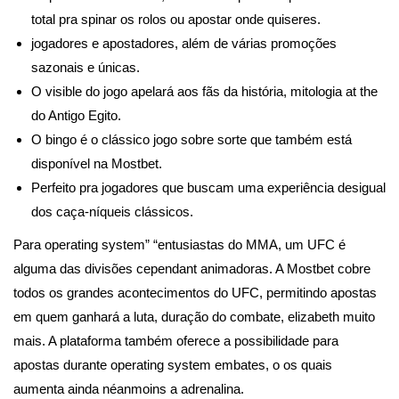
total pra spinar os rolos ou apostar onde quiseres.
jogadores e apostadores, além de várias promoções
sazonais e únicas.
O visible do jogo apelará aos fãs da história, mitologia at the
do Antigo Egito.
O bingo é o clássico jogo sobre sorte que também está
disponível na Mostbet.
Perfeito pra jogadores que buscam uma experiência desigual
dos caça-níqueis clássicos.
Para operating system” “entusiastas do MMA, um UFC é
alguma das divisões cependant animadoras. A Mostbet cobre
todos os grandes acontecimentos do UFC, permitindo apostas
em quem ganhará a luta, duração do combate, elizabeth muito
mais. A plataforma também oferece a possibilidade para
apostas durante operating system embates, o os quais
aumenta ainda néanmoins a adrenalina.