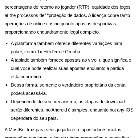
percentagens de retorno ao jogador (RTP), equidade dos jogos
at the processos de” “proteção de dados. A licença cobre tanto
operações de online casino quanto apostas desportivas,
proporcionando enquadramento legal completo.
A plataforma também oferece diferentes variações para
poker, como Tx Hold’em e Omaha.
A tablado também fornece apostas ao vivo, u que significa o
qual você pode realizar suas apostas enquanto a partida
está ocorrendo.
Dessa forma, somente o verdadeiro proprietário da conta
poderá acessá-la.
Dependendo do seu mecanismo, as etapas de download
serão diferentes, no Android é simples, enquanto not any iOS
dependerá do seu país.
A MostBet traz para seus jogadores e apostadores muitas
promoções regulares, além de várias promoções e condições