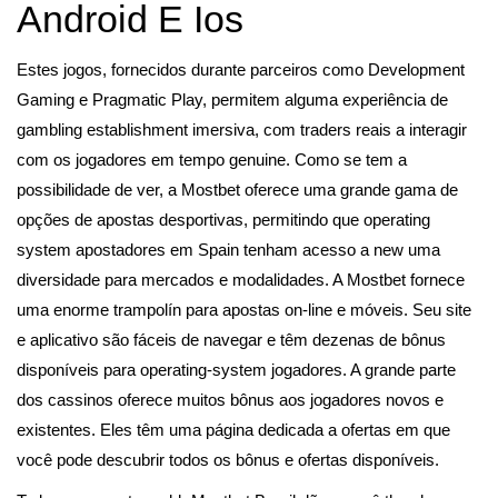
Android E Ios
Estes jogos, fornecidos durante parceiros como Development
Gaming e Pragmatic Play, permitem alguma experiência de
gambling establishment imersiva, com traders reais a interagir
com os jogadores em tempo genuine. Como se tem a
possibilidade de ver, a Mostbet oferece uma grande gama de
opções de apostas desportivas, permitindo que operating
system apostadores em Spain tenham acesso a new uma
diversidade para mercados e modalidades. A Mostbet fornece
uma enorme trampolín para apostas on-line e móveis. Seu site
e aplicativo são fáceis de navegar e têm dezenas de bônus
disponíveis para operating-system jogadores. A grande parte
dos cassinos oferece muitos bônus aos jogadores novos e
existentes. Eles têm uma página dedicada a ofertas em que
você pode descubrir todos os bônus e ofertas disponíveis.