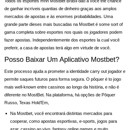
Todos os esportes mhh Mostbet Brasil dão a você the chance
de ganhar incríveis quantias de dinheiro graças aos amplos
mercados de apostas e às enormes probabilidades. Uma
grande parte dieses mais buscadas na Mostbet é some sort of
gama completa sobre esportes nos quais os jogadores podem
fazer apostas. Independentemente dos esportes la cual você
preferir, a casa de apostas terá algo em virtude de você.
Posso Baixar Um Aplicativo Mostbet?
Este processo ajuda a prometer a identidade carry out jogador e
permite saques futuros para forma segura. O pôquer é to jogo
mais well-known entre cassinos ao longo da história, e não é
diferente no MostBet. Na plataforma, há opções de Pôquer
Russo, Texas Hold’Em,
Na Mostbet, você encontrará distintas mercados para
cooperar, como apostas esportivas, e-sports, jogos para
azar, cassino ao vivo, fantasy online games e muito