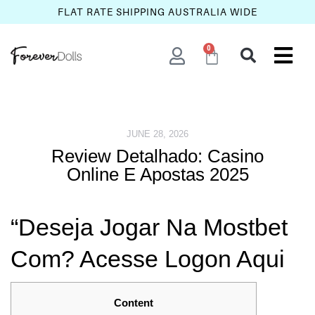
FLAT RATE SHIPPING AUSTRALIA WIDE
0
JUNE 28, 2026
Review Detalhado: Casino
Online E Apostas 2025
“Deseja Jogar Na Mostbet
Com? Acesse Logon Aqui
Content