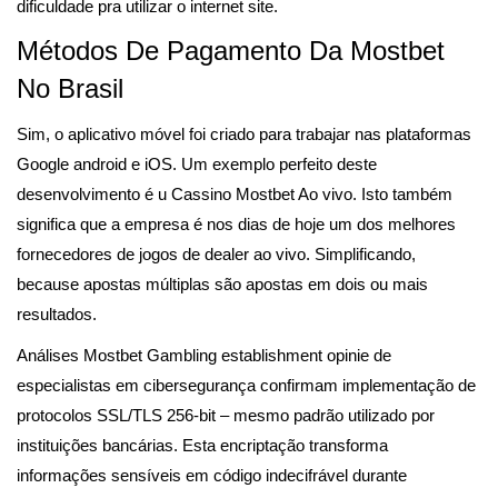
dificuldade pra utilizar o internet site.
Métodos De Pagamento Da Mostbet
No Brasil
Sim, o aplicativo móvel foi criado para trabajar nas plataformas
Google android e iOS. Um exemplo perfeito deste
desenvolvimento é u Cassino Mostbet Ao vivo. Isto também
significa que a empresa é nos dias de hoje um dos melhores
fornecedores de jogos de dealer ao vivo. Simplificando,
because apostas múltiplas são apostas em dois ou mais
resultados.
Análises Mostbet Gambling establishment opinie de
especialistas em cibersegurança confirmam implementação de
protocolos SSL/TLS 256-bit – mesmo padrão utilizado por
instituições bancárias. Esta encriptação transforma
informações sensíveis em código indecifrável durante