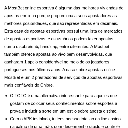
A MostBet online esportiva é alguma das melhores viviendas de
apostas em linha porque proporciona a seus apostadores as
melhores posibilidades, que são representadas em decimais.
Esta casa de apostas esportivas possui uma lista de mercados
de apostas esportivas, e os usuários podem fazer apostas
como o sobre/sub, handicap, entre diferentes. A Mostbet
também oferece apostas ao vivo bem desenvolvidas, que
ganharam 1 apelo considerável no meio de os jogadores
portugueses nos últimos anos. A casa sobre apostas online
MostBet é um 2 prestadores de serviços de apostas esportivas
mais confiáveis do Chipre.
O TOTO é uma alternativa interessante para aqueles que
gostam de colocar seus conhecimentos sobre esportes à
prova e inducir a sorte em um estilo sobre aposta distinto.
Com o APK instalado, tu tens acesso total ao on line casino
na palma de uma mão, com desempenho rápido e controle