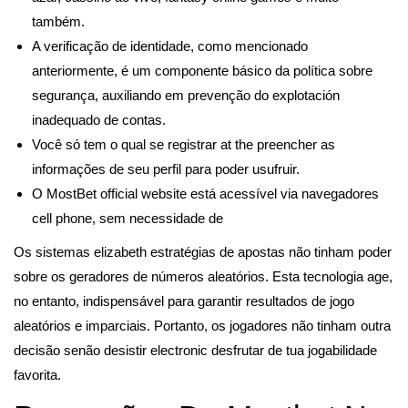
também.
A verificação de identidade, como mencionado
anteriormente, é um componente básico da política sobre
segurança, auxiliando em prevenção do explotación
inadequado de contas.
Você só tem o qual se registrar at the preencher as
informações de seu perfil para poder usufruir.
O MostBet official website está acessível via navegadores
cell phone, sem necessidade de
Os sistemas elizabeth estratégias de apostas não tinham poder
sobre os geradores de números aleatórios. Esta tecnologia age,
no entanto, indispensável para garantir resultados de jogo
aleatórios e imparciais. Portanto, os jogadores não tinham outra
decisão senão desistir electronic desfrutar de tua jogabilidade
favorita.