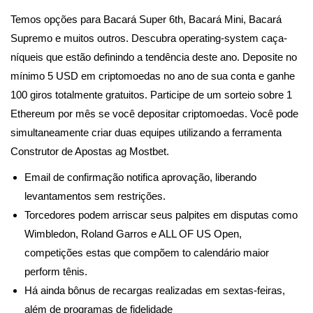
Temos opções para Bacará Super 6th, Bacará Mini, Bacará
Supremo e muitos outros. Descubra operating-system caça-
níqueis que estão definindo a tendência deste ano. Deposite no
mínimo 5 USD em criptomoedas no ano de sua conta e ganhe
100 giros totalmente gratuitos. Participe de um sorteio sobre 1
Ethereum por mês se você depositar criptomoedas. Você pode
simultaneamente criar duas equipes utilizando a ferramenta
Construtor de Apostas ag Mostbet.
Email de confirmação notifica aprovação, liberando
levantamentos sem restrições.
Torcedores podem arriscar seus palpites em disputas como
Wimbledon, Roland Garros e ALL OF US Open,
competições estas que compõem to calendário maior
perform tênis.
Há ainda bônus de recargas realizadas em sextas-feiras,
além de programas de fidelidade