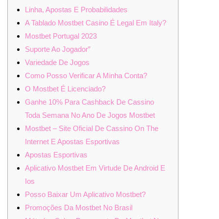
Linha, Apostas E Probabilidades
A Tablado Mostbet Casino É Legal Em Italy?
Mostbet Portugal 2023
Suporte Ao Jogador”
Variedade De Jogos
Como Posso Verificar A Minha Conta?
O Mostbet É Licenciado?
Ganhe 10% Para Cashback De Cassino
Toda Semana No Ano De Jogos Mostbet
Mostbet – Site Oficial De Cassino On The
Internet E Apostas Esportivas
Apostas Esportivas
Aplicativo Mostbet Em Virtude De Android E
Ios
Posso Baixar Um Aplicativo Mostbet?
Promoções Da Mostbet No Brasil