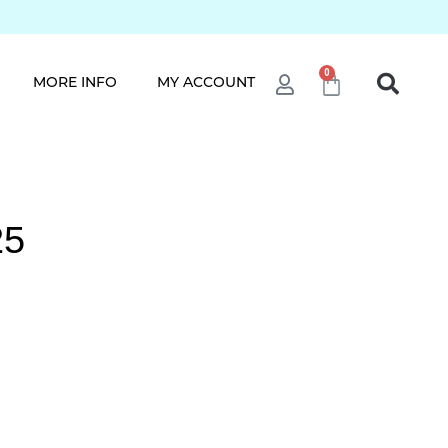
0
MORE INFO
MY ACCOUNT
25