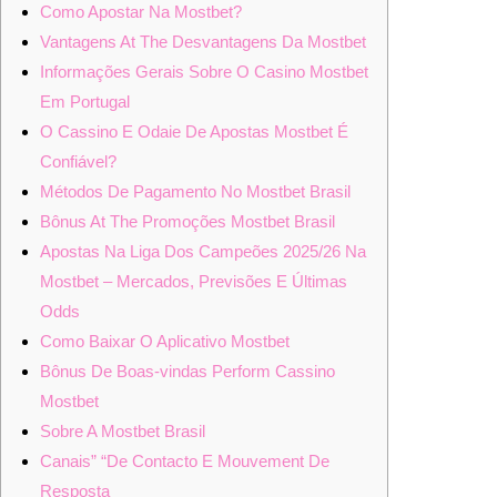
Como Apostar Na Mostbet?
Vantagens At The Desvantagens Da Mostbet
Informações Gerais Sobre O Casino Mostbet
Em Portugal
O Cassino E Odaie De Apostas Mostbet É
Confiável?
Métodos De Pagamento No Mostbet Brasil
Bônus At The Promoções Mostbet Brasil
Apostas Na Liga Dos Campeões 2025/26 Na
Mostbet – Mercados, Previsões E Últimas
Odds
Como Baixar O Aplicativo Mostbet
Bônus De Boas-vindas Perform Cassino
Mostbet
Sobre A Mostbet Brasil
Canais” “De Contacto E Mouvement De
Resposta