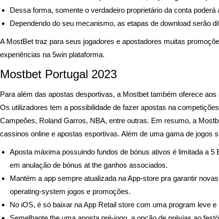
Dessa forma, somente o verdadeiro proprietário da conta poderá 
Dependendo do seu mecanismo, as etapas de download serão dife
A MostBet traz para seus jogadores e apostadores muitas promoçõe
experiências na 5win plataforma.
Mostbet Portugal 2023
Para além das apostas desportivas, a Mostbet também oferece aos 
Os utilizadores tem a possibilidade de fazer apostas na competições 
Campeões, Roland Garros, NBA, entre outras. Em resumo, a Mostbet 
cassinos online e apostas esportivas. Além de uma gama de jogos s
Aposta máxima possuindo fundos de bónus ativos é limitada a 5 E
em anulação de bónus at the ganhos associados.
Mantém a app sempre atualizada na App-store pra garantir novas
operating-system jogos e promoções.
No iOS, é só baixar na App Retail store com uma program leve e 
Semelhante the uma aposta pré-jogo, a opção de prévias ao festón