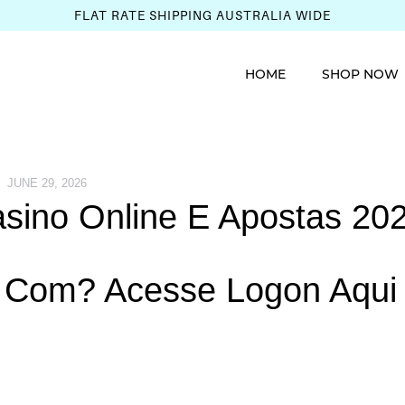
FLAT RATE SHIPPING AUSTRALIA WIDE
HOME
SHOP NOW
JUNE 29, 2026
sino Online E Apostas 20
t Com? Acesse Logon Aqui