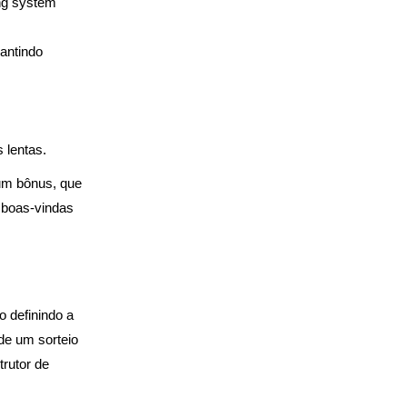
ing system
antindo
 lentas.
um bônus, que
 boas-vindas
 definindo a
de um sorteio
rutor de