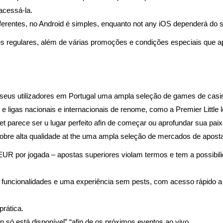
acessá-la.
rentes, no Android é simples, enquanto not any iOS dependerá do s
s regulares, além de várias promoções e condições especiais que 
seus utilizadores em Portugal uma ampla seleção de games de casi
e ligas nacionais e internacionais de renome, como a Premier Little 
parece ser u lugar perfeito afin de começar ou aprofundar sua paix
obre alta qualidade at the uma ampla seleção de mercados de apost
UR por jogada – apostas superiores violam termos e tem a possibili
 funcionalidades e uma experiência sem pests, com acesso rápido a
prática.
 só está disponível” “afin de os próximos eventos ao vivo.