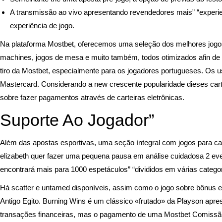
A transmissão ao vivo apresentando revendedores mais” “experien
experiência de jogo.
Na plataforma Mostbet, oferecemos uma seleção dos melhores jogos 
machines, jogos de mesa e muito também, todos otimizados afin de 
tiro da Mostbet, especialmente para os jogadores portugueses. Os us
Mastercard. Considerando a new crescente popularidade dieses cart
sobre fazer pagamentos através de carteiras eletrônicas.
Suporte Ao Jogador”
Além das apostas esportivas, uma seção íntegral com jogos para cas
elizabeth quer fazer uma pequena pausa em análise cuidadosa 2 event
encontrará mais para 1000 espetáculos” “divididos em várias categor
Há scatter e untamed disponíveis, assim como o jogo sobre bônus e fr
Antigo Egito. Burning Wins é um clássico «frutado» da Playson apre
transações financeiras, mas o pagamento de uma Mostbet Comissão p