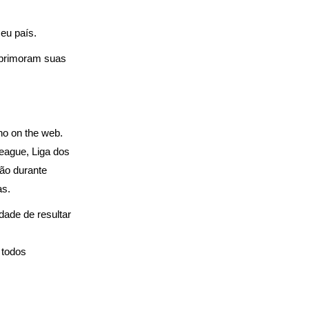
eu país.
aprimoram suas
no on the web.
league, Liga dos
ão durante
as.
dade de resultar
 todos