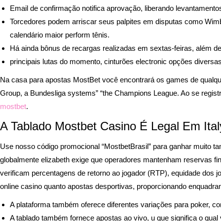
Email de confirmação notifica aprovação, liberando levantamento
Torcedores podem arriscar seus palpites em disputas como Wi
calendário maior perform tênis.
Há ainda bônus de recargas realizadas em sextas-feiras, além de
principais lutas do momento, cinturões electronic opções diversa
Na casa para apostas MostBet você encontrará os games de qualquer
Group, a Bundesliga systems” “the Champions League. Ao se registrar
mostbet
.
A Tablado Mostbet Casino É Legal Em Ital
Use nosso código promocional “MostbetBrasil” para ganhar muito 
globalmente elizabeth exige que operadores mantenham reservas fin
verificam percentagens de retorno ao jogador (RTP), equidade dos j
online casino quanto apostas desportivas, proporcionando enquadra
A plataforma também oferece diferentes variações para poker, 
A tablado também fornece apostas ao vivo, u que significa o qual