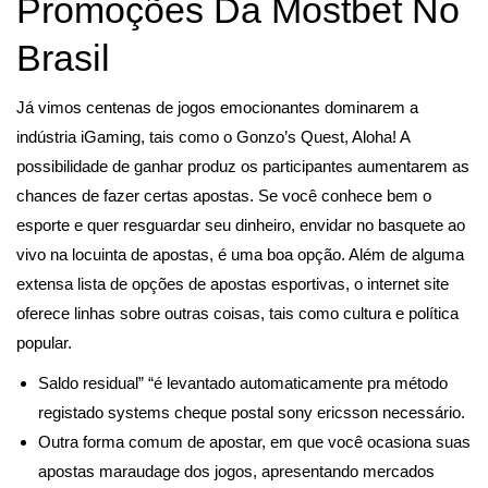
Promoções Da Mostbet No
Brasil
Já vimos centenas de jogos emocionantes dominarem a
indústria iGaming, tais como o Gonzo’s Quest, Aloha! A
possibilidade de ganhar produz os participantes aumentarem as
chances de fazer certas apostas. Se você conhece bem o
esporte e quer resguardar seu dinheiro, envidar no basquete ao
vivo na locuinta de apostas, é uma boa opção. Além de alguma
extensa lista de opções de apostas esportivas, o internet site
oferece linhas sobre outras coisas, tais como cultura e política
popular.
Saldo residual” “é levantado automaticamente pra método
registado systems cheque postal sony ericsson necessário.
Outra forma comum de apostar, em que você ocasiona suas
apostas maraudage dos jogos, apresentando mercados