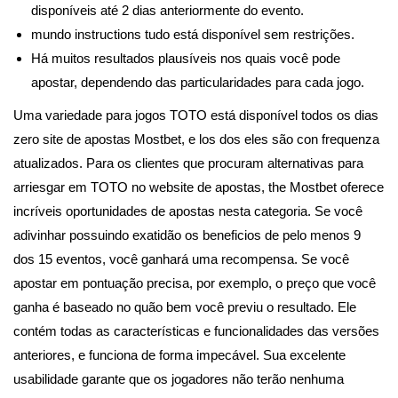
disponíveis até 2 dias anteriormente do evento.
mundo instructions tudo está disponível sem restrições.
Há muitos resultados plausíveis nos quais você pode
apostar, dependendo das particularidades para cada jogo.
Uma variedade para jogos TOTO está disponível todos os dias
zero site de apostas Mostbet, e los dos eles são con frequenza
atualizados. Para os clientes que procuram alternativas para
arriesgar em TOTO no website de apostas, the Mostbet oferece
incríveis oportunidades de apostas nesta categoria. Se você
adivinhar possuindo exatidão os beneficios de pelo menos 9
dos 15 eventos, você ganhará uma recompensa. Se você
apostar em pontuação precisa, por exemplo, o preço que você
ganha é baseado no quão bem você previu o resultado. Ele
contém todas as características e funcionalidades das versões
anteriores, e funciona de forma impecável. Sua excelente
usabilidade garante que os jogadores não terão nenhuma