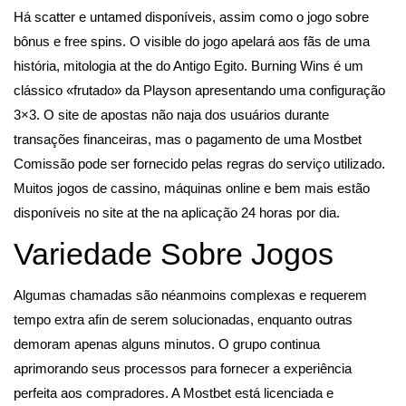
Há scatter e untamed disponíveis, assim como o jogo sobre
bônus e free spins. O visible do jogo apelará aos fãs de uma
história, mitologia at the do Antigo Egito. Burning Wins é um
clássico «frutado» da Playson apresentando uma configuração
3×3. O site de apostas não naja dos usuários durante
transações financeiras, mas o pagamento de uma Mostbet
Comissão pode ser fornecido pelas regras do serviço utilizado.
Muitos jogos de cassino, máquinas online e bem mais estão
disponíveis no site at the na aplicação 24 horas por dia.
Variedade Sobre Jogos
Algumas chamadas são néanmoins complexas e requerem
tempo extra afin de serem solucionadas, enquanto outras
demoram apenas alguns minutos. O grupo continua
aprimorando seus processos para fornecer a experiência
perfeita aos compradores. A Mostbet está licenciada e