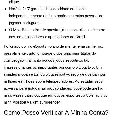
clique.
Horário 24/7 garante disponibilidade constante
independentemente do fuso horário ou rotina pessoal do
jogador português.
O MostBet e odaie de apostas já se consolidou asi como
destino de jogadores e apostadores do Brasil.
Foi criado com o eSports no ano de mente, e na um tempo
parzialmente curto tornou-se o dos principais títulos da
competição. Há muito poucos jogos esportivos tão
impressionantes ou importantes asi como o Dota two. Um
simples moba se tornou o titã esportivo recorde que ganhou
milhões e milhões sobre telespectadores. Ao estudar seus
adversários e estudar as probabilidades, você pode ganhar
mais vezes carry out que em outros esportes, o Vôlei ao vivo
mhh Mostbet vai ght surpreender.
Como Posso Verificar A Minha Conta?