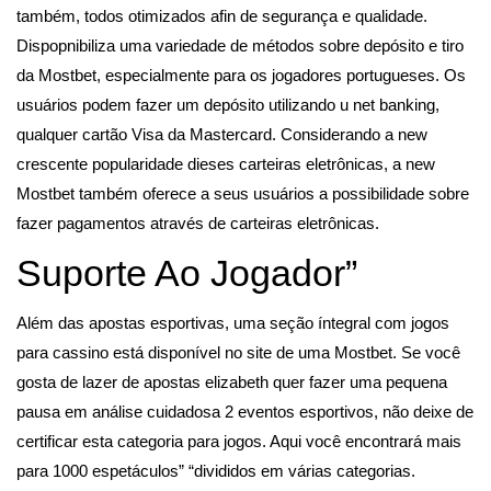
também, todos otimizados afin de segurança e qualidade.
Dispopnibiliza uma variedade de métodos sobre depósito e tiro
da Mostbet, especialmente para os jogadores portugueses. Os
usuários podem fazer um depósito utilizando u net banking,
qualquer cartão Visa da Mastercard. Considerando a new
crescente popularidade dieses carteiras eletrônicas, a new
Mostbet também oferece a seus usuários a possibilidade sobre
fazer pagamentos através de carteiras eletrônicas.
Suporte Ao Jogador”
Além das apostas esportivas, uma seção íntegral com jogos
para cassino está disponível no site de uma Mostbet. Se você
gosta de lazer de apostas elizabeth quer fazer uma pequena
pausa em análise cuidadosa 2 eventos esportivos, não deixe de
certificar esta categoria para jogos. Aqui você encontrará mais
para 1000 espetáculos” “divididos em várias categorias.