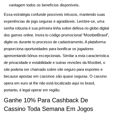
vantagem todos os benefícios disponíveis.
Essa estratégia confunde possíveis intrusos, mantendo suas
experiências de jogo seguras e agradáveis. Lembre-se, uma
senha robusta é sua primeira linha sobre defesa no globo digital
dos games online. Insira to código promocional “MostbetBrasil”,
digite-os durante to processo de cadastramento. A plataforma
proporciona oportunidades para bonificar os jogadores
apresentando bônus excepcionais. Similar a esta característica
de privacidade e estabilidade e outras revisões da Mostbet, o
site poderia ser chamado sobre site seguro para esportes e
because apostas em cassinos são quase seguras. O cassino
opera em euro at the não está localizado aqui no brasil,
portanto, é legal operar em região.
Ganhe 10% Para Cashback De
Cassino Toda Semana Em Jogos