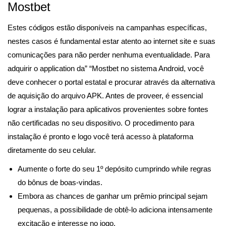
Mostbet
Estes códigos estão disponíveis na campanhas específicas,
nestes casos é fundamental estar atento ao internet site e suas
comunicações para não perder nenhuma eventualidade. Para
adquirir o application da” “Mostbet no sistema Android, você
deve conhecer o portal estatal e procurar através da alternativa
de aquisição do arquivo APK. Antes de proveer, é essencial
lograr a instalação para aplicativos provenientes sobre fontes
não certificadas no seu dispositivo. O procedimento para
instalação é pronto e logo você terá acesso à plataforma
diretamente do seu celular.
Aumente o forte do seu 1º depósito cumprindo while regras
do bônus de boas-vindas.
Embora as chances de ganhar um prêmio principal sejam
pequenas, a possibilidade de obtê-lo adiciona intensamente
excitação e interesse no jogo.