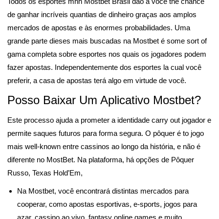
Todos os esportes mhh Mostbet Brasil dão a você the chance
de ganhar incríveis quantias de dinheiro graças aos amplos
mercados de apostas e às enormes probabilidades. Uma
grande parte dieses mais buscadas na Mostbet é some sort of
gama completa sobre esportes nos quais os jogadores podem
fazer apostas. Independentemente dos esportes la cual você
preferir, a casa de apostas terá algo em virtude de você.
Posso Baixar Um Aplicativo Mostbet?
Este processo ajuda a prometer a identidade carry out jogador e
permite saques futuros para forma segura. O pôquer é to jogo
mais well-known entre cassinos ao longo da história, e não é
diferente no MostBet. Na plataforma, há opções de Pôquer
Russo, Texas Hold’Em,
Na Mostbet, você encontrará distintas mercados para
cooperar, como apostas esportivas, e-sports, jogos para
azar, cassino ao vivo, fantasy online games e muito