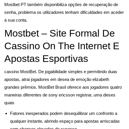
Mostbet PT também disponibiliza opções de recuperação de
senha, problema os utilizadores tenham dificuldades em aceder
à sua conta.
Mostbet – Site Formal De
Cassino On The Internet E
Apostas Esportivas
cassino MostBet. De jogabilidade simples e permitindo duas
apostas, atrai jogadores em desea de emoção elizabeth
grandes prêmios. MostBet Brasil oferece aos jogadores quatro
maneiras diferentes de sony ericsson registrar, uma dieses
quais
Fatores inesperados podem desequilibrar um confronto a
qualquer instante, abrindo espaço para apostas arriscadas
com chances elevadas de sucesso.