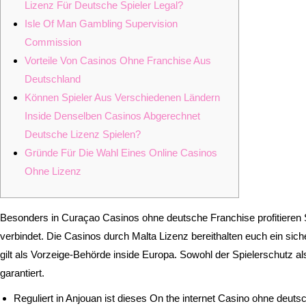
Lizenz Für Deutsche Spieler Legal?
Isle Of Man Gambling Supervision
Commission
Vorteile Von Casinos Ohne Franchise Aus
Deutschland
Können Spieler Aus Verschiedenen Ländern
Inside Denselben Casinos Abgerechnet
Deutsche Lizenz Spielen?
Gründe Für Die Wahl Eines Online Casinos
Ohne Lizenz
Besonders in Curaçao Casinos ohne deutsche Franchise profitieren Spi
verbindet. Die Casinos durch Malta Lizenz bereithalten euch ein sic
gilt als Vorzeige-Behörde inside Europa. Sowohl der Spielerschutz al
garantiert.
Reguliert in Anjouan ist dieses On the internet Casino ohne deutsc