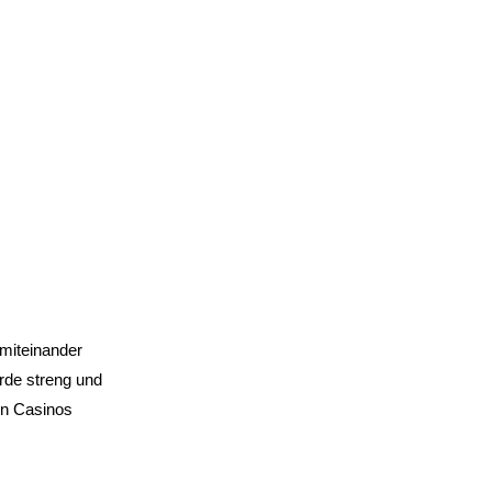
 miteinander
rde streng und
sen Casinos