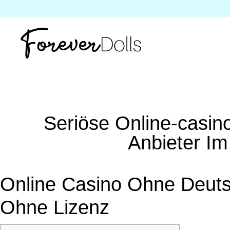
Seriöse Online-casin
Anbieter Im
Online Casino Ohne Deuts
Ohne Lizenz