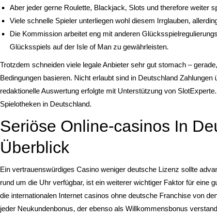
Aber jeder gerne Roulette, Blackjack, Slots und therefore weiter 
Viele schnelle Spieler unterliegen wohl diesem Irrglauben, allerdi
Die Kommission arbeitet eng mit anderen Glücksspielregulierung
Glücksspiels auf der Isle of Man zu gewährleisten.
Trotzdem schneiden viele legale Anbieter sehr gut stomach – gerade, f
Bedingungen basieren. Nicht erlaubt sind in Deutschland Zahlungen ü
redaktionelle Auswertung erfolgte mit Unterstützung von SlotExperte
Spielotheken in Deutschland.
Seriöse Online-casinos In Deu
Überblick
Ein vertrauenswürdiges Casino weniger deutsche Lizenz sollte adv
rund um die Uhr verfügbar, ist ein weiterer wichtiger Faktor für eine 
die internationalen Internet casinos ohne deutsche Franchise von de
jeder Neukundenbonus, der ebenso als Willkommensbonus verstanden w