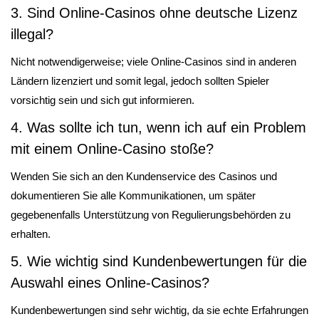
3. Sind Online-Casinos ohne deutsche Lizenz
illegal?
Nicht notwendigerweise; viele Online-Casinos sind in anderen
Ländern lizenziert und somit legal, jedoch sollten Spieler
vorsichtig sein und sich gut informieren.
4. Was sollte ich tun, wenn ich auf ein Problem
mit einem Online-Casino stoße?
Wenden Sie sich an den Kundenservice des Casinos und
dokumentieren Sie alle Kommunikationen, um später
gegebenenfalls Unterstützung von Regulierungsbehörden zu
erhalten.
5. Wie wichtig sind Kundenbewertungen für die
Auswahl eines Online-Casinos?
Kundenbewertungen sind sehr wichtig, da sie echte Erfahrungen