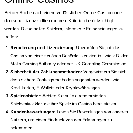
Bei der Suche nach einem verlässlichen Online-Casino ohne
deutsche Lizenz sollten mehrere Kriterien berücksichtigt
werden. Diese helfen Spielern, informierte Entscheidungen zu
treffen:
Regulierung und Lizenzierung:
Überprüfen Sie, ob das
Casino von einer seriösen Behörde lizenziert ist, wie z.B. der
Malta Gaming Authority oder der UK Gambling Commission.
Sicherheit der Zahlungsmethoden:
Vergewissern Sie sich,
dass sichere Zahlungsmethoden angeboten werden, wie
Kreditkarten, E-Wallets oder Kryptowährungen.
Spieleanbieter:
Achten Sie auf die renommierten
Spieleentwickler, die ihre Spiele im Casino bereitstellen.
Kundenbewertungen:
Lesen Sie Bewertungen von anderen
Nutzern, um einen Eindruck von den Erfahrungen zu
bekommen.