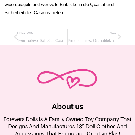
widerspiegeln und wertvolle Einblicke in die Qualität und
Sicherheit des Casinos bieten.
PREVIOUS
NEXT
1win Türkiye: Sah Site, Casino Empieza Spor Bahisleri Benefit Kazanın”
Pin-up Limit və Özünübloklama Funksiyası ilə Məsul Oyun İstifadəsi
About us
Forevers Dolls Is A Family Owned Toy Company That
Designs And Manufactures 18” Doll Clothes And
Accessories That Encourage Creative Play!