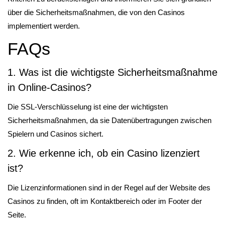
über die Sicherheitsmaßnahmen, die von den Casinos
implementiert werden.
FAQs
1. Was ist die wichtigste Sicherheitsmaßnahme
in Online-Casinos?
Die SSL-Verschlüsselung ist eine der wichtigsten
Sicherheitsmaßnahmen, da sie Datenübertragungen zwischen
Spielern und Casinos sichert.
2. Wie erkenne ich, ob ein Casino lizenziert
ist?
Die Lizenzinformationen sind in der Regel auf der Website des
Casinos zu finden, oft im Kontaktbereich oder im Footer der
Seite.