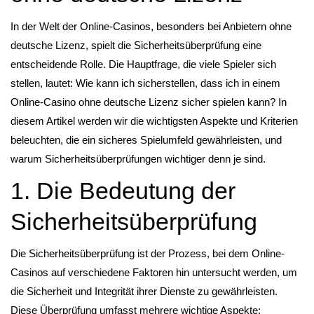
In der Welt der Online-Casinos, besonders bei Anbietern ohne
deutsche Lizenz, spielt die Sicherheitsüberprüfung eine
entscheidende Rolle. Die Hauptfrage, die viele Spieler sich
stellen, lautet: Wie kann ich sicherstellen, dass ich in einem
Online-Casino ohne deutsche Lizenz sicher spielen kann? In
diesem Artikel werden wir die wichtigsten Aspekte und Kriterien
beleuchten, die ein sicheres Spielumfeld gewährleisten, und
warum Sicherheitsüberprüfungen wichtiger denn je sind.
1. Die Bedeutung der
Sicherheitsüberprüfung
Die Sicherheitsüberprüfung ist der Prozess, bei dem Online-
Casinos auf verschiedene Faktoren hin untersucht werden, um
die Sicherheit und Integrität ihrer Dienste zu gewährleisten.
Diese Überprüfung umfasst mehrere wichtige Aspekte: