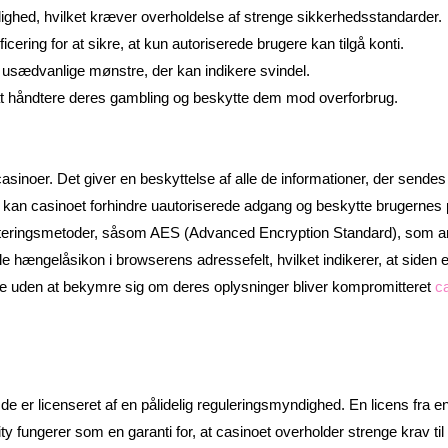
dighed, hvilket kræver overholdelse af strenge sikkerhedsstandarder.
icering for at sikre, at kun autoriserede brugere kan tilgå konti.
ge usædvanlige mønstre, der kan indikere svindel.
il at håndtere deres gambling og beskytte dem mod overforbrug.
casinoer. Det giver en beskyttelse af alle de informationer, der sende
a kan casinoet forhindre uautoriserede adgang og beskytte brugernes 
ypteringsmetoder, såsom AES (Advanced Encryption Standard), som an
ille hængelåsikon i browserens adressefelt, hvilket indikerer, at siden e
me uden at bekymre sig om deres oplysninger bliver kompromitteret
c
at de er licenseret af en pålidelig reguleringsmyndighed. En licens fra 
fungerer som en garanti for, at casinoet overholder strenge krav til