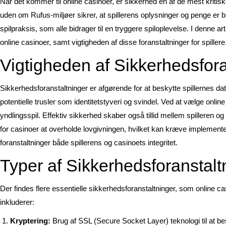
Når det kommer til online casinoer, er sikkerhed en af de mest kritisk
uden om Rufus-miljøer sikrer, at spillerens oplysninger og penge er be
spilpraksis, som alle bidrager til en tryggere spiloplevelse. I denne art
online casinoer, samt vigtigheden af disse foranstaltninger for spillere
Vigtigheden af Sikkerhedsfora
Sikkerhedsforanstaltninger er afgørende for at beskytte spillernes data
potentielle trusler som identitetstyveri og svindel. Ved at vælge onlin
yndlingsspil. Effektiv sikkerhed skaber også tillid mellem spilleren og
for casinoer at overholde lovgivningen, hvilket kan kræve implemente
foranstaltninger både spillerens og casinoets integritet.
Typer af Sikkerhedsforanstalt
Der findes flere essentielle sikkerhedsforanstaltninger, som online c
inkluderer:
Kryptering:
Brug af SSL (Secure Socket Layer) teknologi til at be