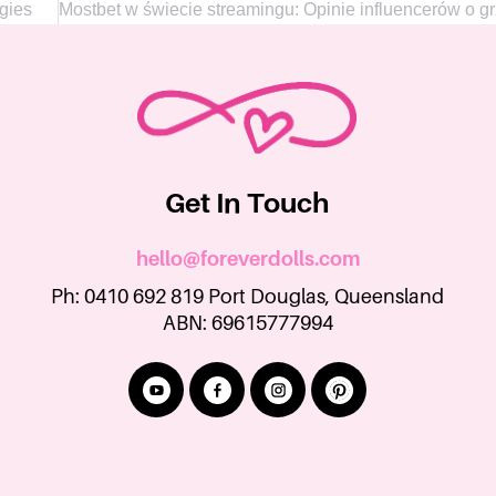
gies
Get In Touch
hello@foreverdolls.com
Ph: 0410 692 819 Port Douglas, Queensland
ABN: 69615777994