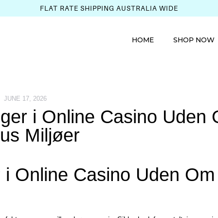
FLAT RATE SHIPPING AUSTRALIA WIDE
HOME
SHOP NOW
JUNE 17, 2026
nger i Online Casino Uden
us Miljøer
r i Online Casino Uden Om