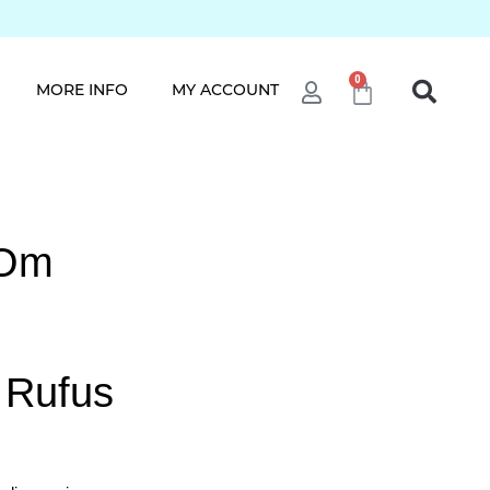
0
MORE INFO
MY ACCOUNT
 Om
 Rufus