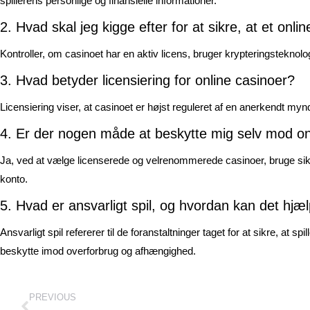
spillerens personlige og finansielle informationer.
2. Hvad skal jeg kigge efter for at sikre, at et onli
Kontroller, om casinoet har en aktiv licens, bruger krypteringsteknologi
3. Hvad betyder licensiering for online casinoer?
Licensiering viser, at casinoet er højst reguleret af en anerkendt mynd
4. Er der nogen måde at beskytte mig selv mod on
Ja, ved at vælge licenserede og velrenommerede casinoer, bruge si
konto.
5. Hvad er ansvarligt spil, og hvordan kan det hjæ
Ansvarligt spil refererer til de foranstaltninger taget for at sikre, at spi
beskytte imod overforbrug og afhængighed.
PREVIOUS