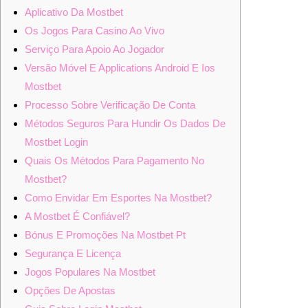
Aplicativo Da Mostbet
Os Jogos Para Casino Ao Vivo
Serviço Para Apoio Ao Jogador
Versão Móvel E Applications Android E Ios
Mostbet
Processo Sobre Verificação De Conta
Métodos Seguros Para Hundir Os Dados De
Mostbet Login
Quais Os Métodos Para Pagamento No
Mostbet?
Como Envidar Em Esportes Na Mostbet?
A Mostbet É Confiável?
Bónus E Promoções Na Mostbet Pt
Segurança E Licença
Jogos Populares Na Mostbet
Opções De Apostas