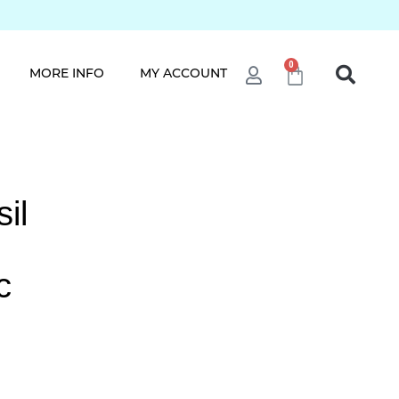
0
MORE INFO
MY ACCOUNT
il
c