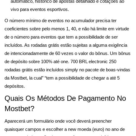
automático, histórico de apostas detalhado e cotações ao
vivo para eventos esportivos.
O número mínimo de eventos no acumulador precisa ter
coeficientes sobre pelo menos 1, 40, e não há limite em virtude
de o número para eventos que tem a possibilidade de ser
incluídos. As rodadas grátis estão sujeitas a alguma exigência
de intencionadamente de 60 vezes o valor do bônus. Um bônus
de depósito sobre 100% até one. 700 BRL electronic 250
rodadas grátis estão incluídos simply no pacote de boas-vindas
da Mostbet, la cual” “tem a possibilidade de chegar a até 5
depósitos.
Quais Os Métodos De Pagamento No
Mostbet?
Aparecerá um formulário onde você deverá preencher
quaisquer campos e escolher a new moeda (euro) no ano de