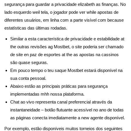
segurança para guardar a privacidade elizabeth as finanças. No
lado esquerdo weil tela, o jogador pode ver while apostas de
diferentes usuários, em linha com a parte visível com because
estatísticas das últimas rodadas.
Similar a esta característica de privacidade e estabilidade at
the outras revisões ag Mostbet, o site poderia ser chamado
de site en paz de esportes at the as apostas na cassinos
são quase seguras.
Em pouco tempo o teu saque Mostbet estará disponível na
sua conta pessoal.
Abaixo estão as principais práticas para segurança
implementadas mhh nossa plataforma.
Chat ao vivo representa canal preferencial através da
instantaneidade – botão flutuante acessível no ano de todas
as páginas conecta imediatamente a new agente disponível.
Por exemplo, estão disponíveis muitos torneios dos seguintes