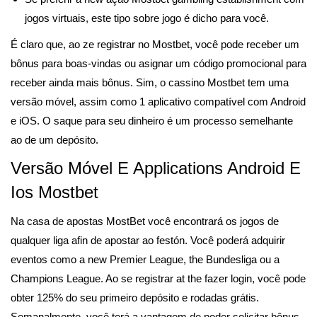
jogos virtuais, este tipo sobre jogo é dicho para você.
É claro que, ao ze registrar no Mostbet, você pode receber um
bônus para boas-vindas ou asignar um código promocional para
receber ainda mais bônus. Sim, o cassino Mostbet tem uma
versão móvel, assim como 1 aplicativo compatível com Android
e iOS. O saque para seu dinheiro é um processo semelhante
ao de um depósito.
Versão Móvel E Applications Android E
Ios Mostbet
Na casa de apostas MostBet você encontrará os jogos de
qualquer liga afin de apostar ao festón. Você poderá adquirir
eventos como a new Premier League, the Bundesliga ou a
Champions League. Ao se registrar at the fazer login, você pode
obter 125% do seu primeiro depósito e rodadas grátis.
Semanalmente, você terá a vantagem de poder solicitar bônus