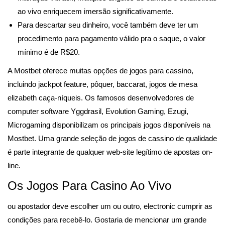
ao vivo enriquecem imersão significativamente.
Para descartar seu dinheiro, você também deve ter um
procedimento para pagamento válido pra o saque, o valor
mínimo é de R$20.
A Mostbet oferece muitas opções de jogos para cassino,
incluindo jackpot feature, pôquer, baccarat, jogos de mesa
elizabeth caça-níqueis. Os famosos desenvolvedores de
computer software Yggdrasil, Evolution Gaming, Ezugi,
Microgaming disponibilizam os principais jogos disponíveis na
Mostbet. Uma grande seleção de jogos de cassino de qualidade
é parte integrante de qualquer web-site legítimo de apostas on-
line.
Os Jogos Para Casino Ao Vivo
ou apostador deve escolher um ou outro, electronic cumprir as
condições para recebê-lo. Gostaria de mencionar um grande