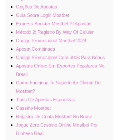
Opções De Apostas
Guia Sobre Login Mostbet
Express Booster Mostbet Pt Apostas
Método 2: Registro By Way Of Celular
Código Promocional Mostbet 2024
Aposta Combinada
Código Promocional Com 300€ Para Bônus
Apostas Online Em Esportes Populares No
Brasil
Como Funciona To Suporte Ao Cliente De
Mostbet?
Tipos De Apostas Esportivas
Cassino Mostbet
Registro De Conta Mostbet No Brasil
Jogue Zero Cassino Online Mostbet Por
Dinheiro Real