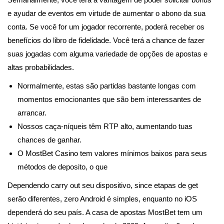
e ayudar de eventos em virtude de aumentar o abono da sua
conta. Se você for um jogador recorrente, poderá receber os
benefícios do libro de fidelidade. Você terá a chance de fazer
suas jogadas com alguma variedade de opções de apostas e
altas probabilidades.
Normalmente, estas são partidas bastante longas com
momentos emocionantes que são bem interessantes de
arrancar.
Nossos caça-níqueis têm RTP alto, aumentando tuas
chances de ganhar.
O MostBet Casino tem valores mínimos baixos para seus
métodos de deposito, o que
Dependendo carry out seu dispositivo, since etapas de get
serão diferentes, zero Android é simples, enquanto no iOS
dependerá do seu país. A casa de apostas MostBet tem um