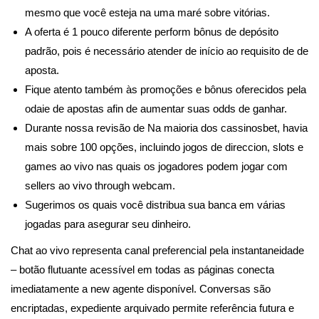
mesmo que você esteja na uma maré sobre vitórias.
A oferta é 1 pouco diferente perform bônus de depósito
padrão, pois é necessário atender de início ao requisito de de
aposta.
Fique atento também às promoções e bônus oferecidos pela
odaie de apostas afin de aumentar suas odds de ganhar.
Durante nossa revisão de Na maioria dos cassinosbet, havia
mais sobre 100 opções, incluindo jogos de direccion, slots e
games ao vivo nas quais os jogadores podem jogar com
sellers ao vivo through webcam.
Sugerimos os quais você distribua sua banca em várias
jogadas para asegurar seu dinheiro.
Chat ao vivo representa canal preferencial pela instantaneidade
– botão flutuante acessível em todas as páginas conecta
imediatamente a new agente disponível. Conversas são
encriptadas, expediente arquivado permite referência futura e