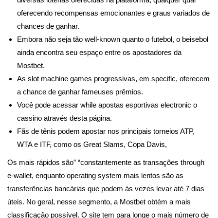
oferecendo recompensas emocionantes e graus variados de
chances de ganhar.
Embora não seja tão well-known quanto o futebol, o beisebol
ainda encontra seu espaço entre os apostadores da
Mostbet.
As slot machine games progressivas, em specific, oferecem
a chance de ganhar fameuses prêmios.
Você pode acessar while apostas esportivas electronic o
cassino através desta página.
Fãs de tênis podem apostar nos principais torneios ATP,
WTA e ITF, como os Great Slams, Copa Davis,
Os mais rápidos são” “constantemente as transações through
e-wallet, enquanto operating system mais lentos são as
transferências bancárias que podem às vezes levar até 7 dias
úteis. No geral, nesse segmento, a Mostbet obtém a mais
classificação possível. O site tem para longe o mais número de