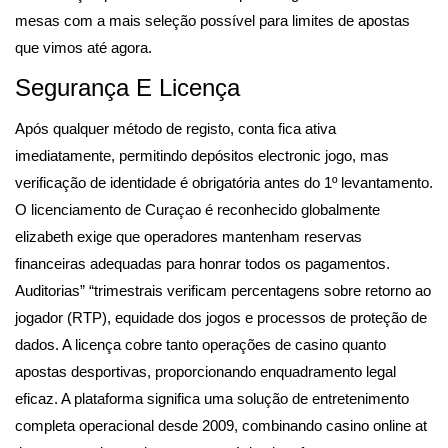
mesas com a mais seleção possível para limites de apostas
que vimos até agora.
Segurança E Licença
Após qualquer método de registo, conta fica ativa
imediatamente, permitindo depósitos electronic jogo, mas
verificação de identidade é obrigatória antes do 1º levantamento.
O licenciamento de Curaçao é reconhecido globalmente
elizabeth exige que operadores mantenham reservas
financeiras adequadas para honrar todos os pagamentos.
Auditorias” “trimestrais verificam percentagens sobre retorno ao
jogador (RTP), equidade dos jogos e processos de proteção de
dados. A licença cobre tanto operações de casino quanto
apostas desportivas, proporcionando enquadramento legal
eficaz. A plataforma significa uma solução de entretenimento
completa operacional desde 2009, combinando casino online at