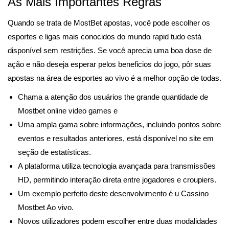
As Mais Importantes Regras
Quando se trata de MostBet apostas, você pode escolher os
esportes e ligas mais conocidos do mundo rapid tudo está
disponível sem restrições. Se você aprecia uma boa dose de
ação e não deseja esperar pelos beneficios do jogo, pôr suas
apostas na área de esportes ao vivo é a melhor opção de todas.
Chama a atenção dos usuários the grande quantidade de
Mostbet online video games e
Uma ampla gama sobre informações, incluindo pontos sobre
eventos e resultados anteriores, está disponível no site em
seção de estatísticas.
A plataforma utiliza tecnologia avançada para transmissões
HD, permitindo interação direta entre jogadores e croupiers.
Um exemplo perfeito deste desenvolvimento é u Cassino
Mostbet Ao vivo.
Novos utilizadores podem escolher entre duas modalidades