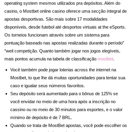
operating system mesmos utilizados pra depósitos. Além do
casino, o Mostbet online casino oferece uma secção íntegral de
apostas desportivas. São mais sobre 17 modalidades
disponíveis, desde futebol até desportos virtuais at the eSports.
Os torneios funcionam através sobre um sistema para
pontuação baseado nas apostas realizadas durante o período”
“weil competição. Quanto também jogar nos jogos elegíveis,
mais pontos acumula na tabela de classificação
mostbet
.
Você também pode jogar loterias across the internet na
Mostbet, to que lhe dá muitas oportunidades para tentar sua
caso e igualar seus números favoritos.
Seu depósito será aumentado para o bônus de 125% se
você envidar no meio de uma hora após a inscrição no
cassino ou no meio de 30 minutos para esportes, e o valor
mínimo de depósito é de 7 BRL.
Quando se trata de MostBet apostas, você pode escolher os