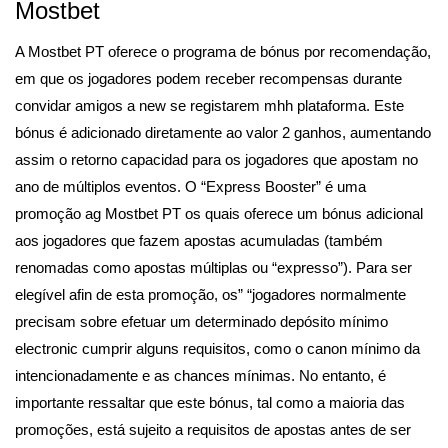
Mostbet
A Mostbet PT oferece o programa de bónus por recomendação,
em que os jogadores podem receber recompensas durante
convidar amigos a new se registarem mhh plataforma. Este
bónus é adicionado diretamente ao valor 2 ganhos, aumentando
assim o retorno capacidad para os jogadores que apostam no
ano de múltiplos eventos. O “Express Booster” é uma
promoção ag Mostbet PT os quais oferece um bónus adicional
aos jogadores que fazem apostas acumuladas (também
renomadas como apostas múltiplas ou “expresso”). Para ser
elegível afin de esta promoção, os” “jogadores normalmente
precisam sobre efetuar um determinado depósito mínimo
electronic cumprir alguns requisitos, como o canon mínimo da
intencionadamente e as chances mínimas. No entanto, é
importante ressaltar que este bónus, tal como a maioria das
promoções, está sujeito a requisitos de apostas antes de ser