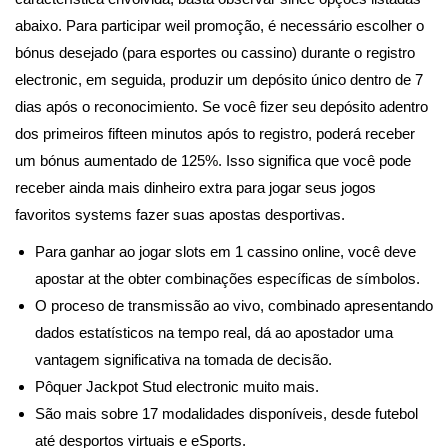
abaixo. Para participar weil promoção, é necessário escolher o
bónus desejado (para esportes ou cassino) durante o registro
electronic, em seguida, produzir um depósito único dentro de 7
dias após o reconocimiento. Se você fizer seu depósito adentro
dos primeiros fifteen minutos após to registro, poderá receber
um bónus aumentado de 125%. Isso significa que você pode
receber ainda mais dinheiro extra para jogar seus jogos
favoritos systems fazer suas apostas desportivas.
Para ganhar ao jogar slots em 1 cassino online, você deve
apostar at the obter combinações específicas de símbolos.
O proceso de transmissão ao vivo, combinado apresentando
dados estatísticos na tempo real, dá ao apostador uma
vantagem significativa na tomada de decisão.
Pôquer Jackpot Stud electronic muito mais.
São mais sobre 17 modalidades disponíveis, desde futebol
até desportos virtuais e eSports.