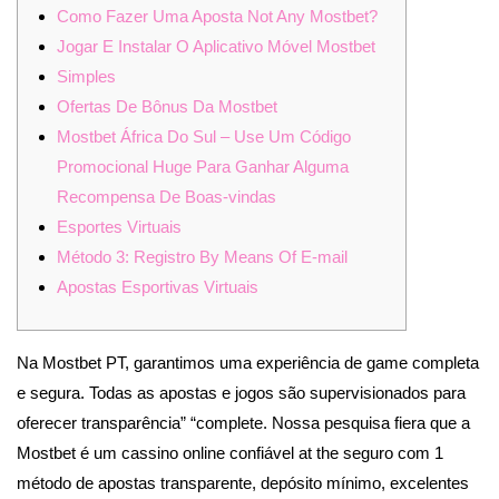
Como Fazer Uma Aposta Not Any Mostbet?
Jogar E Instalar O Aplicativo Móvel Mostbet
Simples
Ofertas De Bônus Da Mostbet
Mostbet África Do Sul – Use Um Código
Promocional Huge Para Ganhar Alguma
Recompensa De Boas-vindas
Esportes Virtuais
Método 3: Registro By Means Of E-mail
Apostas Esportivas Virtuais
Na Mostbet PT, garantimos uma experiência de game completa
e segura. Todas as apostas e jogos são supervisionados para
oferecer transparência” “complete. Nossa pesquisa fiera que a
Mostbet é um cassino online confiável at the seguro com 1
método de apostas transparente, depósito mínimo, excelentes