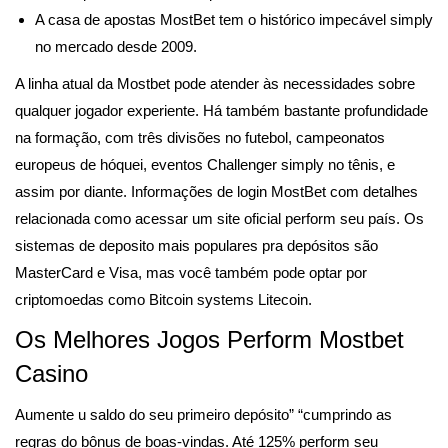
A casa de apostas MostBet tem o histórico impecável simply
no mercado desde 2009.
A linha atual da Mostbet pode atender às necessidades sobre
qualquer jogador experiente. Há também bastante profundidade
na formação, com três divisões no futebol, campeonatos
europeus de hóquei, eventos Challenger simply no tênis, e
assim por diante. Informações de login MostBet com detalhes
relacionada como acessar um site oficial perform seu país. Os
sistemas de deposito mais populares pra depósitos são
MasterCard e Visa, mas você também pode optar por
criptomoedas como Bitcoin systems Litecoin.
Os Melhores Jogos Perform Mostbet
Casino
Aumente u saldo do seu primeiro depósito” “cumprindo as
regras do bônus de boas-vindas. Até 125% perform seu