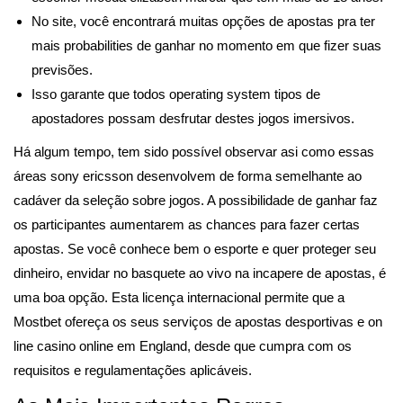
No site, você encontrará muitas opções de apostas pra ter
mais probabilities de ganhar no momento em que fizer suas
previsões.
Isso garante que todos operating system tipos de
apostadores possam desfrutar destes jogos imersivos.
Há algum tempo, tem sido possível observar asi como essas
áreas sony ericsson desenvolvem de forma semelhante ao
cadáver da seleção sobre jogos. A possibilidade de ganhar faz
os participantes aumentarem as chances para fazer certas
apostas. Se você conhece bem o esporte e quer proteger seu
dinheiro, envidar no basquete ao vivo na incapere de apostas, é
uma boa opção. Esta licença internacional permite que a
Mostbet ofereça os seus serviços de apostas desportivas e on
line casino online em England, desde que cumpra com os
requisitos e regulamentações aplicáveis.