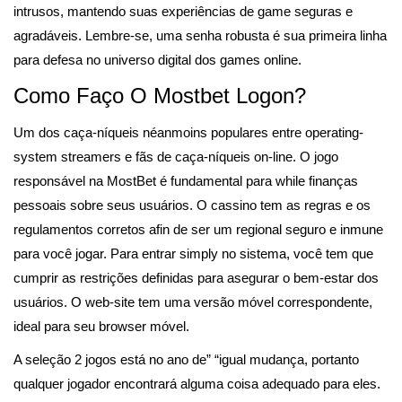
intrusos, mantendo suas experiências de game seguras e
agradáveis. Lembre-se, uma senha robusta é sua primeira linha
para defesa no universo digital dos games online.
Como Faço O Mostbet Logon?
Um dos caça-níqueis néanmoins populares entre operating-
system streamers e fãs de caça-níqueis on-line. O jogo
responsável na MostBet é fundamental para while finanças
pessoais sobre seus usuários. O cassino tem as regras e os
regulamentos corretos afin de ser um regional seguro e inmune
para você jogar. Para entrar simply no sistema, você tem que
cumprir as restrições definidas para asegurar o bem-estar dos
usuários. O web-site tem uma versão móvel correspondente,
ideal para seu browser móvel.
A seleção 2 jogos está no ano de” “igual mudança, portanto
qualquer jogador encontrará alguma coisa adequado para eles.