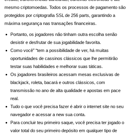
mesmo criptomoedas. Todos os processos de pagamento são
protegidos por criptografia SSL de 256 parts, garantindo a
máxima segurança nas transações financeiras.
Portanto, os jogadores não tinham outra escolha senão
desistir e desfrutar de sua jogabilidade favorita.
Como você” “tem a possibilidade de ver, há muitas
oportunidades de cassinos clássicos que lhe permitirão
testar suas habilidades e melhorar suas táticas.
Os jogadores brasileiros acessam mesas exclusivas de
blackjack, roleta, bacará e outros clássicos, com
transmissão no ano de alta qualidade e apostas em pace
real.
Tudo o que você precisa fazer é abrir o internet site no seu
navegador e acessar a new sua conta.
Para concluir teu primeiro saque, você precisa ter jogado o
valor total do seu primeiro depósito em qualquer tipo de