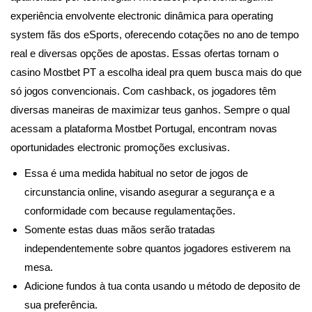
experiência envolvente electronic dinâmica para operating
system fãs dos eSports, oferecendo cotações no ano de tempo
real e diversas opções de apostas. Essas ofertas tornam o
casino Mostbet PT a escolha ideal pra quem busca mais do que
só jogos convencionais. Com cashback, os jogadores têm
diversas maneiras de maximizar teus ganhos. Sempre o qual
acessam a plataforma Mostbet Portugal, encontram novas
oportunidades electronic promoções exclusivas.
Essa é uma medida habitual no setor de jogos de
circunstancia online, visando asegurar a segurança e a
conformidade com because regulamentações.
Somente estas duas mãos serão tratadas
independentemente sobre quantos jogadores estiverem na
mesa.
Adicione fundos à tua conta usando u método de deposito de
sua preferência.