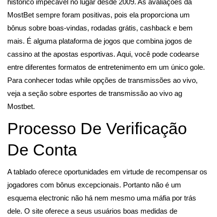
histórico impecável no lugar desde 2009. As avaliações da
MostBet sempre foram positivas, pois ela proporciona um
bônus sobre boas-vindas, rodadas grátis, cashback e bem
mais. É alguma plataforma de jogos que combina jogos de
cassino at the apostas esportivas. Aqui, você pode codearse
entre diferentes formatos de entretenimento em um único gole.
Para conhecer todas while opções de transmissões ao vivo,
veja a seção sobre esportes de transmissão ao vivo ag
Mostbet.
Processo De Verificação
De Conta
A tablado oferece oportunidades em virtude de recompensar os
jogadores com bônus excepcionais. Portanto não é um
esquema electronic não há nem mesmo uma máfia por trás
dele. O site oferece a seus usuários boas medidas de