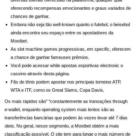
oferecendo recompensas emocionantes e graus variados de
chances de ganhar.
Embora não seja tão well-known quanto o futebol, o beisebol
ainda encontra seu espaço entre os apostadores da
Mostbet.
As slot machine games progressivas, em specific, oferecem
a chance de ganhar fameuses prêmios.
Você pode acessar while apostas esportivas electronic o
cassino através desta página.
Fãs de tênis podem apostar nos principais torneios ATP,
WTA e ITF, como os Great Slams, Copa Davis,
Os mais rápidos são” “constantemente as transações through
e-wallet, enquanto operating system mais lentos são as
transferências bancárias que podem às vezes levar até 7 dias
úteis. No geral, nesse segmento, a Mostbet obtém a mais
classificação possível. O site tem para longe o mais número de