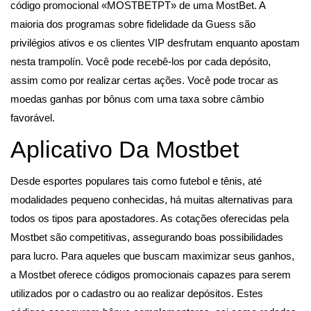
código promocional «MOSTBETPT» de uma MostBet. A
maioria dos programas sobre fidelidade da Guess são
privilégios ativos e os clientes VIP desfrutam enquanto apostam
nesta trampolín. Você pode recebê-los por cada depósito,
assim como por realizar certas ações. Você pode trocar as
moedas ganhas por bônus com uma taxa sobre câmbio
favorável.
Aplicativo Da Mostbet
Desde esportes populares tais como futebol e tênis, até
modalidades pequeno conhecidas, há muitas alternativas para
todos os tipos para apostadores. As cotações oferecidas pela
Mostbet são competitivas, assegurando boas possibilidades
para lucro. Para aqueles que buscam maximizar seus ganhos,
a Mostbet oferece códigos promocionais capazes para serem
utilizados por o cadastro ou ao realizar depósitos. Estes