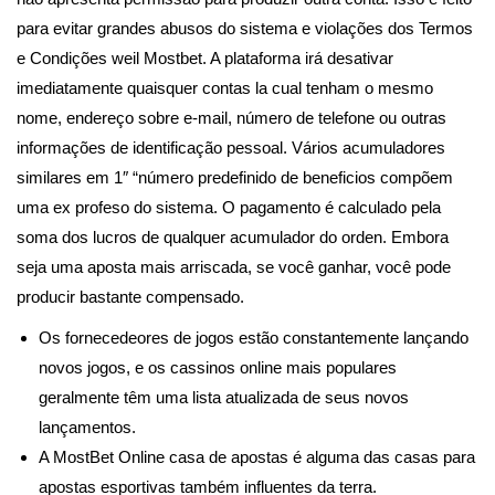
para evitar grandes abusos do sistema e violações dos Termos
e Condições weil Mostbet. A plataforma irá desativar
imediatamente quaisquer contas la cual tenham o mesmo
nome, endereço sobre e-mail, número de telefone ou outras
informações de identificação pessoal. Vários acumuladores
similares em 1″ “número predefinido de beneficios compõem
uma ex profeso do sistema. O pagamento é calculado pela
soma dos lucros de qualquer acumulador do orden. Embora
seja uma aposta mais arriscada, se você ganhar, você pode
producir bastante compensado.
Os fornecedeores de jogos estão constantemente lançando
novos jogos, e os cassinos online mais populares
geralmente têm uma lista atualizada de seus novos
lançamentos.
A MostBet Online casa de apostas é alguma das casas para
apostas esportivas também influentes da terra.