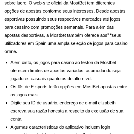
sobre lucro. O web-site oficial da MostBet tem diferentes
opções de apostas conforme seus interesses. Desde apostas
esportivas possuindo seus respectivos mercados até jogos
para cassino com promoções semanais. Para além das
apostas desportivas, a Mostbet também oferece aos” “seus
utilizadores em Spain uma ampla seleção de jogos para casino
online.
Além disto, os jogos para casino ao festón da Mostbet
oferecem limites de apostas variados, acomodando seja
jogadores casuais quanto os de alto-nível.
Os fãs de E-sports terão opções em MostBet apostas entre
os jogos mais
Digite seu ID de usuário, endereço de e-mail elizabeth
escreva sua razão honesta a respeito da exclusão de sua
conta.
Algumas características do aplicativo incluem login