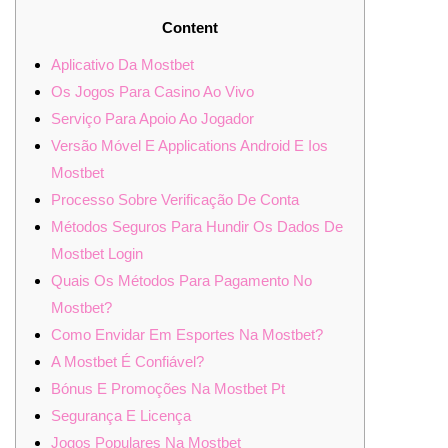
Content
Aplicativo Da Mostbet
Os Jogos Para Casino Ao Vivo
Serviço Para Apoio Ao Jogador
Versão Móvel E Applications Android E Ios
Mostbet
Processo Sobre Verificação De Conta
Métodos Seguros Para Hundir Os Dados De
Mostbet Login
Quais Os Métodos Para Pagamento No
Mostbet?
Como Envidar Em Esportes Na Mostbet?
A Mostbet É Confiável?
Bónus E Promoções Na Mostbet Pt
Segurança E Licença
Jogos Populares Na Mostbet