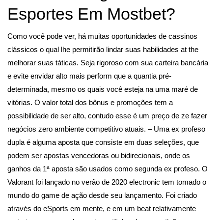
Esportes Em Mostbet?
Como você pode ver, há muitas oportunidades de cassinos
clássicos o qual lhe permitirão lindar suas habilidades at the
melhorar suas táticas. Seja rigoroso com sua carteira bancária
e evite envidar alto mais perform que a quantia pré-
determinada, mesmo os quais você esteja na uma maré de
vitórias. O valor total dos bônus e promoções tem a
possibilidade de ser alto, contudo esse é um preço de ze fazer
negócios zero ambiente competitivo atuais. – Uma ex profeso
dupla é alguma aposta que consiste em duas seleções, que
podem ser apostas vencedoras ou bidirecionais, onde os
ganhos da 1ª aposta são usados como segunda ex profeso. O
Valorant foi lançado no verão de 2020 electronic tem tomado o
mundo do game de ação desde seu lançamento. Foi criado
através do eSports em mente, e em um beat relativamente