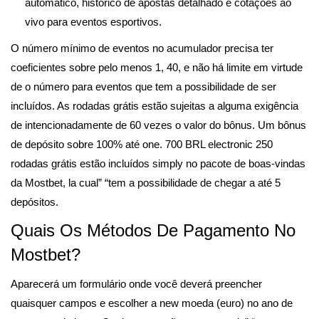
automático, histórico de apostas detalhado e cotações ao
vivo para eventos esportivos.
O número mínimo de eventos no acumulador precisa ter
coeficientes sobre pelo menos 1, 40, e não há limite em virtude
de o número para eventos que tem a possibilidade de ser
incluídos. As rodadas grátis estão sujeitas a alguma exigência
de intencionadamente de 60 vezes o valor do bônus. Um bônus
de depósito sobre 100% até one. 700 BRL electronic 250
rodadas grátis estão incluídos simply no pacote de boas-vindas
da Mostbet, la cual” “tem a possibilidade de chegar a até 5
depósitos.
Quais Os Métodos De Pagamento No
Mostbet?
Aparecerá um formulário onde você deverá preencher
quaisquer campos e escolher a new moeda (euro) no ano de