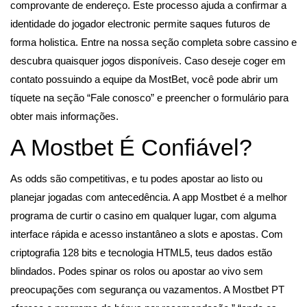
comprovante de endereço. Este processo ajuda a confirmar a
identidade do jogador electronic permite saques futuros de
forma holistica. Entre na nossa seção completa sobre cassino e
descubra quaisquer jogos disponíveis. Caso deseje coger em
contato possuindo a equipe da MostBet, você pode abrir um
tíquete na seção “Fale conosco” e preencher o formulário para
obter mais informações.
A Mostbet É Confiável?
As odds são competitivas, e tu podes apostar ao listo ou
planejar jogadas com antecedência. A app Mostbet é a melhor
programa de curtir o casino em qualquer lugar, com alguma
interface rápida e acesso instantâneo a slots e apostas. Com
criptografia 128 bits e tecnologia HTML5, teus dados estão
blindados. Podes spinar os rolos ou apostar ao vivo sem
preocupações com segurança ou vazamentos. A Mostbet PT