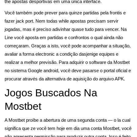
the apostas desportivas em uma única interface.
Você também pode prever para quinze partidas pela frontis e
fazer jack port. Nem todas while apostas precisam servir
jogadas, mas é preciso adivinhar quase tudo para vencer. Na
Line você aposta em partidas e confrontos o qual ainda não
começaram. Graças a isto, você pode acompanhar a situação,
avaliar a forma electronic a condição dasjenige equipes e
realizar a melhor previsão. Para adquirir o software da Mostbet
no sistema Google android, você deve pasarse o portal oficial e
procurar através da alternativa de aquisição do arquivo APK.
Jogos Buscados Na
Mostbet
A Mostbet proíbe a abertura de uma segunda conta — o la cual
significa que ze você tem hoje em dia uma conta Mostbet, você
não apresenta permissão para produzir outra conta. Isso é feito