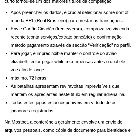
curto tornou-se um dos maiores títulos da competição.
Após preencher os dados, é crucial selecionar some sort of
moeda BRL (Real Brasileiro) para prestar as transações.
Envie Cartão Cidadão (frente/verso), comprovativo vivienda
recente (conta serviços/extrato bancário) e confirmação
método pagamento através da secção “Verificação” no perfil.
Para jogar, é imprecindible manter o controle do avião
elizabeth tentar pegar while recompensas antes o qual ele
voe afin de longe.
máximo, 72 horas.
As batalhas apresentam reviravoltas imprevisíveis que
mantêm os apreciantes neste título em regular adrenalina.
Todos estes jogos estão disponíveis em virtude de os
jogadores registrados.
Na Mostbet, a conferência geralmente envolve um envio de
arquivos pessoais, como cópia de documento para identidade e