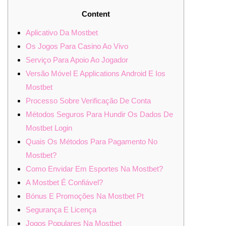
Content
Aplicativo Da Mostbet
Os Jogos Para Casino Ao Vivo
Serviço Para Apoio Ao Jogador
Versão Móvel E Applications Android E Ios
Mostbet
Processo Sobre Verificação De Conta
Métodos Seguros Para Hundir Os Dados De
Mostbet Login
Quais Os Métodos Para Pagamento No
Mostbet?
Como Envidar Em Esportes Na Mostbet?
A Mostbet É Confiável?
Bónus E Promoções Na Mostbet Pt
Segurança E Licença
Jogos Populares Na Mostbet