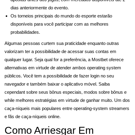
dias anteriormente do evento.
Os torneios principais do mundo do esporte estarão
disponíveis para você participar com as melhores
probabilidades.
Algumas pessoas curtem sua praticidade enquanto outras
valorizam ter a possibilidade de acessar suas contas em
qualquer lugar. Seja qual for a preferência, a Mostbet oferece
alternativas em virtude de atender ambos operating system
públicos. Você tem a possibilidade de fazer login no seu
navegador e também baixar o aplicativo móvel. Saiba
cependant sobre seus bônus especiais, modos sobre bônus e
while melhores estratégias em virtude de ganhar muito. Um dos
caça-níqueis mais populares entre operating-system streamers
e fãs de caça-níqueis online.
Como Arriesgar Em