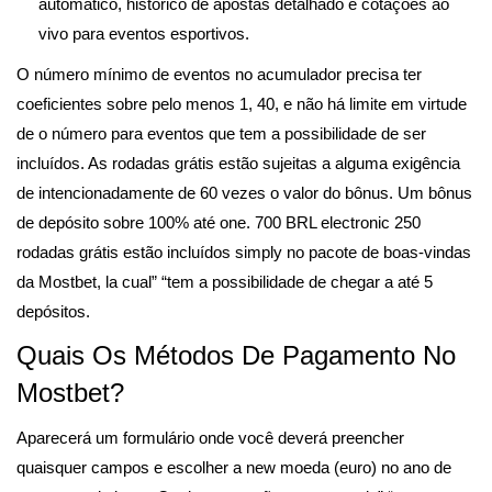
automático, histórico de apostas detalhado e cotações ao
vivo para eventos esportivos.
O número mínimo de eventos no acumulador precisa ter
coeficientes sobre pelo menos 1, 40, e não há limite em virtude
de o número para eventos que tem a possibilidade de ser
incluídos. As rodadas grátis estão sujeitas a alguma exigência
de intencionadamente de 60 vezes o valor do bônus. Um bônus
de depósito sobre 100% até one. 700 BRL electronic 250
rodadas grátis estão incluídos simply no pacote de boas-vindas
da Mostbet, la cual” “tem a possibilidade de chegar a até 5
depósitos.
Quais Os Métodos De Pagamento No
Mostbet?
Aparecerá um formulário onde você deverá preencher
quaisquer campos e escolher a new moeda (euro) no ano de