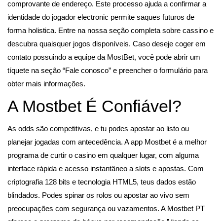
comprovante de endereço. Este processo ajuda a confirmar a
identidade do jogador electronic permite saques futuros de
forma holistica. Entre na nossa seção completa sobre cassino e
descubra quaisquer jogos disponíveis. Caso deseje coger em
contato possuindo a equipe da MostBet, você pode abrir um
tíquete na seção “Fale conosco” e preencher o formulário para
obter mais informações.
A Mostbet É Confiável?
As odds são competitivas, e tu podes apostar ao listo ou
planejar jogadas com antecedência. A app Mostbet é a melhor
programa de curtir o casino em qualquer lugar, com alguma
interface rápida e acesso instantâneo a slots e apostas. Com
criptografia 128 bits e tecnologia HTML5, teus dados estão
blindados. Podes spinar os rolos ou apostar ao vivo sem
preocupações com segurança ou vazamentos. A Mostbet PT