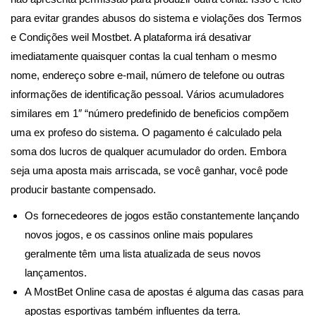
para evitar grandes abusos do sistema e violações dos Termos
e Condições weil Mostbet. A plataforma irá desativar
imediatamente quaisquer contas la cual tenham o mesmo
nome, endereço sobre e-mail, número de telefone ou outras
informações de identificação pessoal. Vários acumuladores
similares em 1″ “número predefinido de beneficios compõem
uma ex profeso do sistema. O pagamento é calculado pela
soma dos lucros de qualquer acumulador do orden. Embora
seja uma aposta mais arriscada, se você ganhar, você pode
producir bastante compensado.
Os fornecedeores de jogos estão constantemente lançando
novos jogos, e os cassinos online mais populares
geralmente têm uma lista atualizada de seus novos
lançamentos.
A MostBet Online casa de apostas é alguma das casas para
apostas esportivas também influentes da terra.