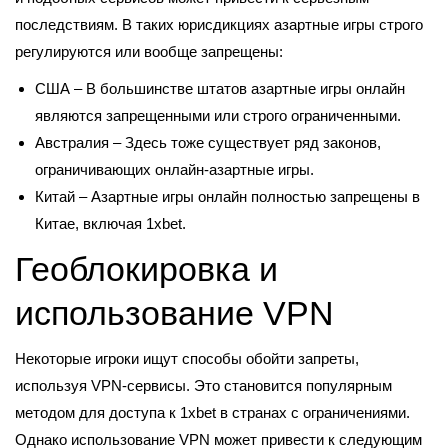
последствиям. В таких юрисдикциях азартные игры строго
регулируются или вообще запрещены:
США – В большинстве штатов азартные игры онлайн
являются запрещенными или строго ограниченными.
Австралия – Здесь тоже существует ряд законов,
ограничивающих онлайн-азартные игры.
Китай – Азартные игры онлайн полностью запрещены в
Китае, включая 1xbet.
Геоблокировка и
использование VPN
Некоторые игроки ищут способы обойти запреты,
используя VPN-сервисы. Это становится популярным
методом для доступа к 1xbet в странах с ограничениями.
Однако использование VPN может привести к следующим