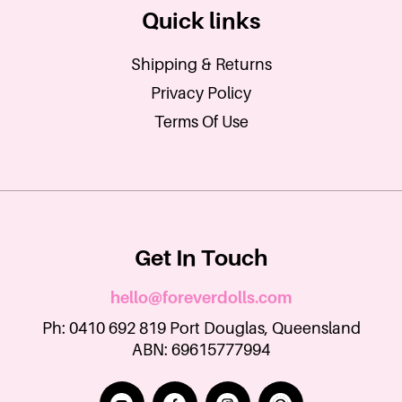
Quick links
Shipping & Returns
Privacy Policy
Terms Of Use
Get In Touch
hello@foreverdolls.com
Ph: 0410 692 819 Port Douglas, Queensland
ABN: 69615777994