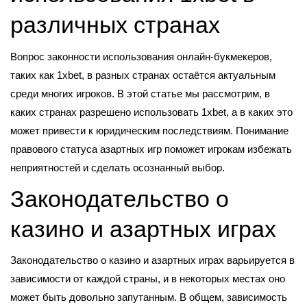
различных странах
Вопрос законности использования онлайн-букмекеров,
таких как 1xbet, в разных странах остаётся актуальным
среди многих игроков. В этой статье мы рассмотрим, в
каких странах разрешено использовать 1xbet, а в каких это
может привести к юридическим последствиям. Понимание
правового статуса азартных игр поможет игрокам избежать
неприятностей и сделать осознанный выбор.
Законодательство о
казино и азартных играх
Законодательство о казино и азартных играх варьируется в
зависимости от каждой страны, и в некоторых местах оно
может быть довольно запутанным. В общем, зависимость