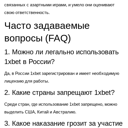
связанных с азартными играми, и умело они оценивают
свою ответственность.
Часто задаваемые
вопросы (FAQ)
1. Можно ли легально использовать
1xbet в России?
Да, в России 1xbet зарегистрирован и имеет необходимую
лицензию для работы.
2. Какие страны запрещают 1xbet?
Среди стран, где использование 1xbet запрещено, можно
выделить США, Китай и Австралию.
3. Какое наказание грозит за участие