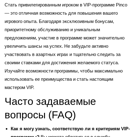
Стать привилегированным игроком в VIP-программе Pinco
— это отличная возможность для повышения вашего
игрового опыта. Благодаря эксклюзивным бонусам,
приоритетному обслуживанию и уникальным
предложениям, участие в программе может значительно
увеличить шансы на успех. Не забудьте активно
участвовать в азартных играх и тщательно следить за
своими ставками для достижения желаемого статуса.
Изучайте возможности программы, чтобы максимально
использовать ее преимущества и стать настоящим
мастером VIP.
Часто задаваемые
вопросы (FAQ)
Как я могу узнать, соответствую ли я критериям VIP-
программы?
Вы можете обратиться в службу