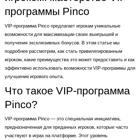
программы Pinco
VIP-программа Pinco предлагает игрокам уникальные
возможности для максимизации своих выигрышей и
получения эксклюзивных бонусов. В этом статье мы
подробнее рассмотрим, как стать привилегированным
игроком, какие преимущества это может предоставить и как
эффективно использовать возможности VIP-программы для
улучшения игрового опыта.
Что такое VIP-программа
Pinco?
VIP-программа Pinco — это специальная инициатива,
предназначенная для преданных игроков, которые часто
участвуют в играх на платформе. Этот уровень