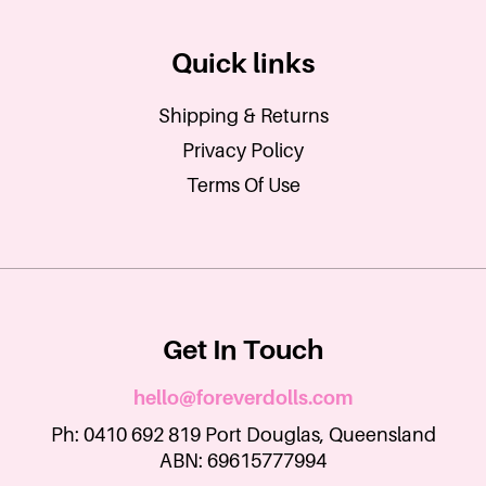
Quick links
Shipping & Returns
Privacy Policy
Terms Of Use
Get In Touch
hello@foreverdolls.com
Ph: 0410 692 819 Port Douglas, Queensland
ABN: 69615777994