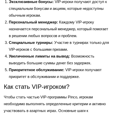
Эксклюзивные бонусы:
VIP-игроки получают доступ к
специальным бонусам и акциям, которые недоступны
обычным игрокам.
Персональный менеджер:
Каждому VIP-игроку
назначается персональный менеджер, который помогает
в решении любых вопросов и проблем.
Специальные турниры:
Участие в турнирах только для
VIP-игроков с большими призами.
Увеличенные лимиты на вывод:
Возможность
выводить большие суммы денег без задержек.
Приоритетное обслуживание:
VIP-игроки получают
приоритет в обслуживании и поддержке.
Как стать VIP-игроком?
Чтобы стать частью VIP-программы Pinco, игрокам
необходимо выполнять определенные критерии и активно
участвовать в азартных играх. Основные шаги к