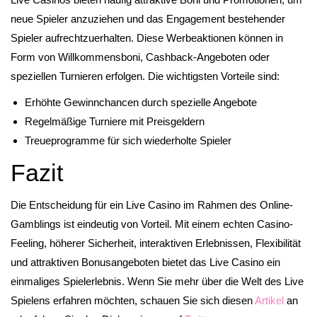
neue Spieler anzuziehen und das Engagement bestehender
Spieler aufrechtzuerhalten. Diese Werbeaktionen können in
Form von Willkommensboni, Cashback-Angeboten oder
speziellen Turnieren erfolgen. Die wichtigsten Vorteile sind:
Erhöhte Gewinnchancen durch spezielle Angebote
Regelmäßige Turniere mit Preisgeldern
Treueprogramme für sich wiederholte Spieler
Fazit
Die Entscheidung für ein Live Casino im Rahmen des Online-
Gamblings ist eindeutig von Vorteil. Mit einem echten Casino-
Feeling, höherer Sicherheit, interaktiven Erlebnissen, Flexibilität
und attraktiven Bonusangeboten bietet das Live Casino ein
einmaliges Spielerlebnis. Wenn Sie mehr über die Welt des Live
Spielens erfahren möchten, schauen Sie sich diesen
Artikel
an