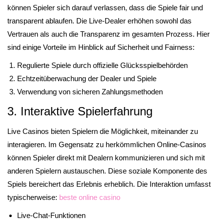
können Spieler sich darauf verlassen, dass die Spiele fair und
transparent ablaufen. Die Live-Dealer erhöhen sowohl das
Vertrauen als auch die Transparenz im gesamten Prozess. Hier
sind einige Vorteile im Hinblick auf Sicherheit und Fairness:
Regulierte Spiele durch offizielle Glücksspielbehörden
Echtzeitüberwachung der Dealer und Spiele
Verwendung von sicheren Zahlungsmethoden
3. Interaktive Spielerfahrung
Live Casinos bieten Spielern die Möglichkeit, miteinander zu
interagieren. Im Gegensatz zu herkömmlichen Online-Casinos
können Spieler direkt mit Dealern kommunizieren und sich mit
anderen Spielern austauschen. Diese soziale Komponente des
Spiels bereichert das Erlebnis erheblich. Die Interaktion umfasst
typischerweise:
beste online casino
Live-Chat-Funktionen