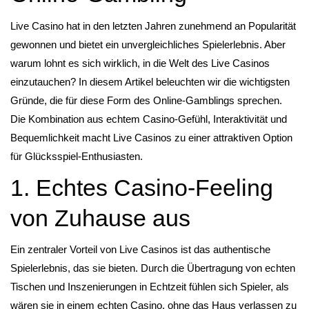
Live Casino hat in den letzten Jahren zunehmend an Popularität
gewonnen und bietet ein unvergleichliches Spielerlebnis. Aber
warum lohnt es sich wirklich, in die Welt des Live Casinos
einzutauchen? In diesem Artikel beleuchten wir die wichtigsten
Gründe, die für diese Form des Online-Gamblings sprechen.
Die Kombination aus echtem Casino-Gefühl, Interaktivität und
Bequemlichkeit macht Live Casinos zu einer attraktiven Option
für Glücksspiel-Enthusiasten.
1. Echtes Casino-Feeling
von Zuhause aus
Ein zentraler Vorteil von Live Casinos ist das authentische
Spielerlebnis, das sie bieten. Durch die Übertragung von echten
Tischen und Inszenierungen in Echtzeit fühlen sich Spieler, als
wären sie in einem echten Casino, ohne das Haus verlassen zu