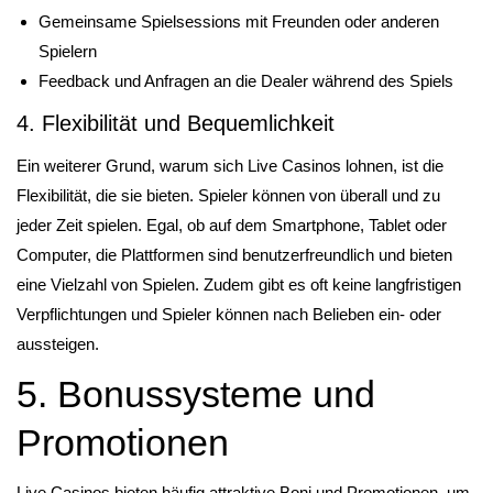
Gemeinsame Spielsessions mit Freunden oder anderen
Spielern
Feedback und Anfragen an die Dealer während des Spiels
4. Flexibilität und Bequemlichkeit
Ein weiterer Grund, warum sich Live Casinos lohnen, ist die
Flexibilität, die sie bieten. Spieler können von überall und zu
jeder Zeit spielen. Egal, ob auf dem Smartphone, Tablet oder
Computer, die Plattformen sind benutzerfreundlich und bieten
eine Vielzahl von Spielen. Zudem gibt es oft keine langfristigen
Verpflichtungen und Spieler können nach Belieben ein- oder
aussteigen.
5. Bonussysteme und
Promotionen
Live Casinos bieten häufig attraktive Boni und Promotionen, um