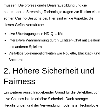
müssen. Die professionelle Dealerausbildung und die
hochmoderne Streaming-Technologie tragen zur Illusion eines
echten Casino-Besuchs bei. Hier sind einige Aspekte, die
dieses Gefühl verstärken:
Live-Übertragungen in HD-Qualität
Interaktive Wahrnehmung durch Echtzeit-Chat mit Dealern
und anderen Spielern
Vielfältige Spielemöglichkeiten wie Roulette, Blackjack und
Baccarat
2. Höhere Sicherheit und
Fairness
Ein weiterer ausschlaggebender Grund für die Beliebtheit von
Live Casinos ist die erhöhte Sicherheit. Dank strenger
Regulierungen und der Verwendung modernster Technologie