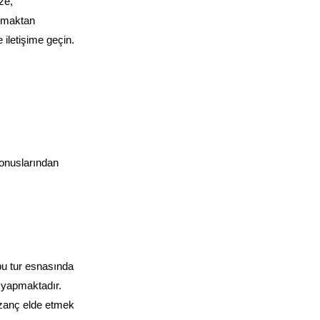
ze,
almaktan
 iletişime geçin.
bonuslarından
bu tur esnasında
i yapmaktadır.
kazanç elde etmek