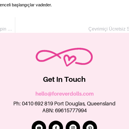
enceli başlangıçlar vadeder.
Free Spin Bonusu Veren Casino Siteleri Nelerdir? Free Spin Slot Oyna
Çevrimiçi Ücretsiz 
Get In Touch
hello@foreverdolls.com
Ph: 0410 692 819 Port Douglas, Queensland
ABN: 69615777994