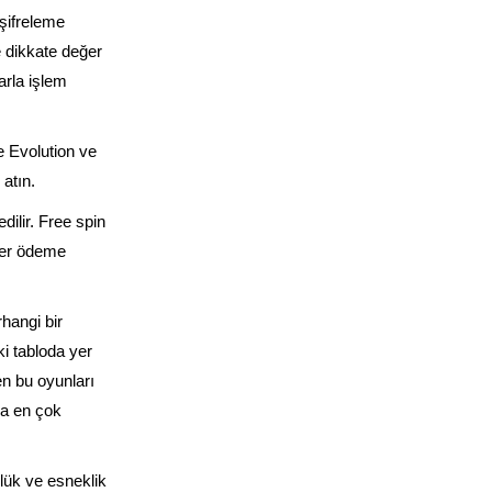
 şifreleme
de dikkate değer
arla işlem
de Evolution ve
atın.
dilir. Free spin
üler ödeme
hangi bir
ki tabloda yer
en bu oyunları
nda en çok
rlük ve esneklik