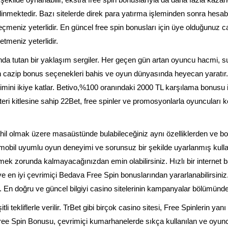
nmektedir. Bazı sitelerde direk para yatırma işleminden sonra hesabı
çmeniz yeterlidir. En güncel free spin bonusları için üye olduğunuz ca
tmeniz yeterlidir.
anda tutan bir yaklaşım sergiler. Her geçen gün artan oyuncu hacmi, su
’nun cazip bonus seçenekleri bahis ve oyun dünyasında heyecan yaratır
mini ikiye katlar. Betivo,%100 oranındaki 2000 TL karşılama bonusu i
eri kitlesine sahip 22Bet, free spinler ve promosyonlarla oyuncuları
ahil olmak üzere masaüstünde bulabileceğiniz aynı özelliklerden ve b
er, mobil uyumlu oyun deneyimi ve sorunsuz bir şekilde uyarlanmış kull
k zorunda kalmayacağınızdan emin olabilirsiniz. Hızlı bir internet b
 ve en iyi çevrimiçi Bedava Free Spin bonuslarından yararlanabilirsin
ştır. En doğru ve güncel bilgiyi casino sitelerinin kampanyalar bölümünde 
i tekliflerle verilir. TrBet gibi birçok casino sitesi, Free Spinlerin yanı 
Free Spin Bonusu, çevrimiçi kumarhanelerde sıkça kullanılan ve oyunc