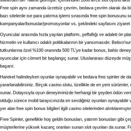
Free spin aynı zamanda ücretsiz çevrim, bedava çevrim olarak da bili
bazı sitelerde ise para yatırma işlemi sırasında free spin bonusunu se
kampanyalar/bonuslar/promosyonlar vs. şeklindeki sayfasını ziyaret e
Oyuncular arasında hızla yayılan platform, şeffaflığı ve adaleti ön pl
hizmetin ve kullanıcı odaklı politikalarının bir yansımasıdır. Betivo
tutkunlarına özel %100 oranında 500 TL’ye kadar bonus, bahis deneyi
oyuncular için cömert bir başlangıç sunar. Uluslararası düzeyde müşt
başarır.
Hareket halindeyken oyunlar oynayabilir ve bedava free spinler de d
yararlanabilirsiniz. Birçok casino slotu, özellikle de en yeni sürüml
sunar. Dolayısıyla oyun deneyiminizde herhangi bir şeyden ödün verme
olduğu sürece mobil tarayıcınızda en sevdiğiniz oyunları oynayabilir
yer alan free spin bonus bilgileri ilgili casino sitelerinden alıntılanmı
Free Spinler, genellikle hoş geldin bonusları, yatırım bonusları gibi çeşitl
müşterilerine yüksek kazanç oranları sunan slot oyunları da sunar. 