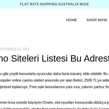
FLAT RATE SHIPPING AUSTRALIA WIDE
HOME
SHOP NOW
PTEMBER 12, 2024
no Siteleri Listesi Bu Adres
gibi çeşitli bonuslarla oyuncular daha fazla kazanç elde edebilir. Bu
 popüler online casino siteleri arasında yer alan Betist, 2500 TL’ye adar
sini toplamıştı. Free spin bonuslarının yanı sıra, yatırım şartsız fr
rağmen kısa sürede büyüyen Onwin, slot oyunları konusunda oldukça p
f şekilde oynanabilir, ekstra free spin bonuslarıyla da daha fazla kazanç