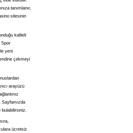
nıza tanımlanır,
sino sitesinin
nduğu kaliteli
. Spor
le yeni
 kendine çekmeyi
onuslardan
anıcı arayüzü
ağlantınız
iz. Sayfamızda
bulabilirsiniz.
sıra,
ulara ücretsiz